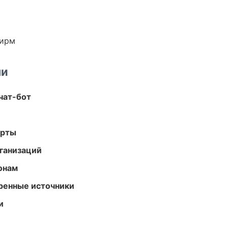
фирм
ми
чат-бот
арты
ганизаций
онам
еренные источники
и