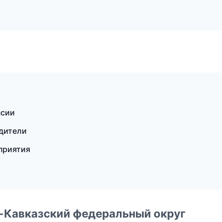
нсии
одители
оприятия
о-Кавказский федеральный округ