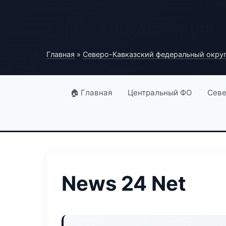
Портал организаций
Главная
»
Северо-Кавказский федеральный окру
🏠 Главная
Центральный ФО
Севе
News 24 Net