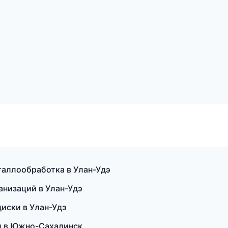
таллообработка в Улан-Удэ
ганизаций в Улан-Удэ
диски в Улан-Удэ
ии в Южно-Сахалинск