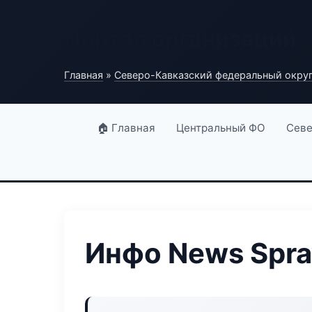
Портал организаций
Главная
»
Северо-Кавказский федеральный окру
🏠 Главная
Центральный ФО
Севе
Инфо News Spra