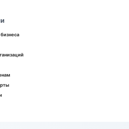
ми
 бизнеса
ганизаций
онам
арты
и