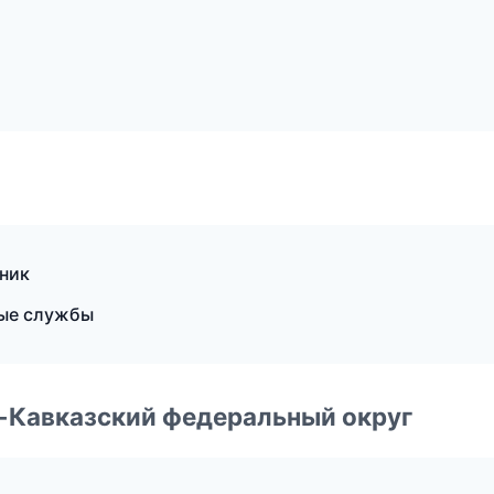
чник
ные службы
о-Кавказский федеральный округ