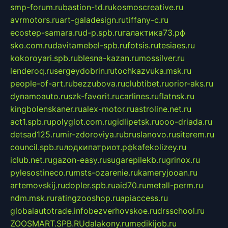
smp-forum.ru
bastion-td.ru
kosmoscreative.ru
avrmotors.ru
art-galadesign.ru
tiffany-c.ru
ecostep-samara.ru
d-p.spb.ru
галактика73.рф
sko.com.ru
davitamebel-spb.ru
fotsis.ru
tesiaes.ru
kokoroyari.spb.ru
blesna-kazan.ru
mossilver.ru
lenderoq.ru
sergeydobrin.ru
tochkazvuka.msk.ru
people-of-art.ru
bezzubova.ru
clubtibet.ru
orior-aks.ru
dynamoauto.ru
szk-favorit.ru
carlines.ru
flatnsk.ru
kingbolenskaner.ru
alex-motor.ru
astroline.net.ru
act1.spb.ru
polyglot.com.ru
gidlipetsk.ru
ooo-driada.ru
detsad125.ru
mir-zdoroviya.ru
bruslanovo.ru
siterem.ru
council.spb.ru
лодкипатриот.рф
kafekolizey.ru
iclub.net.ru
gazon-easy.ru
sugarepilekb.ru
grinox.ru
pylesostineco.ru
msts-ozarenie.ru
kameryjooan.ru
artemovskij.ru
dopler.spb.ru
aid70.ru
metall-perm.ru
ndm.msk.ru
ratingzooshop.ru
apiaccess.ru
globalautotrade.info
bezverhovskoe.ru
drsschool.ru
ZOOSMART.SPB.RU
dalakony.ru
medikijob.ru