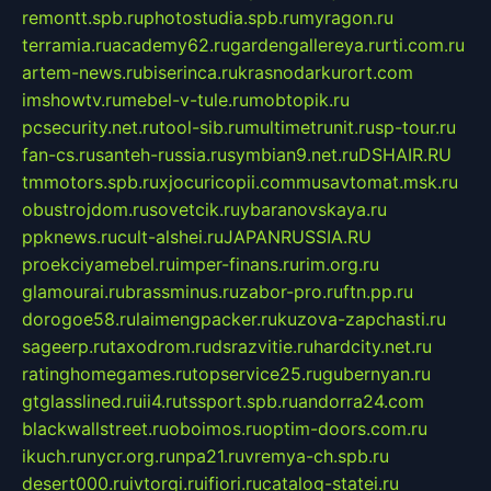
remontt.spb.ru
photostudia.spb.ru
myragon.ru
terramia.ru
academy62.ru
gardengallereya.ru
rti.com.ru
artem-news.ru
biserinca.ru
krasnodarkurort.com
imshowtv.ru
mebel-v-tule.ru
mobtopik.ru
pcsecurity.net.ru
tool-sib.ru
multimetrunit.ru
sp-tour.ru
fan-cs.ru
santeh-russia.ru
symbian9.net.ru
DSHAIR.RU
tmmotors.spb.ru
xjocuricopii.com
musavtomat.msk.ru
obustrojdom.ru
sovetcik.ru
ybaranovskaya.ru
ppknews.ru
cult-alshei.ru
JAPANRUSSIA.RU
proekciyamebel.ru
imper-finans.ru
rim.org.ru
glamourai.ru
brassminus.ru
zabor-pro.ru
ftn.pp.ru
dorogoe58.ru
laimengpacker.ru
kuzova-zapchasti.ru
sageerp.ru
taxodrom.ru
dsrazvitie.ru
hardcity.net.ru
ratinghomegames.ru
topservice25.ru
gubernyan.ru
gtglasslined.ru
ii4.ru
tssport.spb.ru
andorra24.com
blackwallstreet.ru
oboimos.ru
optim-doors.com.ru
ikuch.ru
nycr.org.ru
npa21.ru
vremya-ch.spb.ru
desert000.ru
ivtorgi.ru
ifiori.ru
catalog-statei.ru