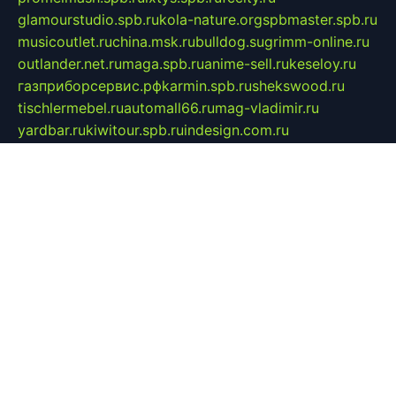
glamourstudio.spb.ru
kola-nature.org
spbmaster.spb.ru
musicoutlet.ru
china.msk.ru
bulldog.su
grimm-online.ru
outlander.net.ru
maga.spb.ru
anime-sell.ru
keseloy.ru
газприборсервис.рф
karmin.spb.ru
shekswood.ru
tischlermebel.ru
automall66.ru
mag-vladimir.ru
yardbar.ru
kiwitour.spb.ru
indesign.com.ru
freestylemebel.ru
bany-samara.ru
rsei.ru
naidisvoyput.ru
mgsn-invest.ru
ipkamerasannce.ru
alicante-house.ru
ibelka74.ru
cozyhouse.info
vlkargalev-studio.ru
700mb.ru
figura-ufa.ru
alina-live.ru
belarusiannews.ru
womenknow.ru
dos-vniimk.ru
sega.net.ru
dv.net.ru
phenomenonsofhistory.com
telesputnik.net.ru
wall.pp.ru
pylesosroidmi.ru
gtc-clan.ru
cligs.ru
bibikazap.ru
popova.org.ru
netwhistler.spb.ru
bellvil.ru
bonzon.ru
iss-vladik.ru
defiparis.net.ru
las-gryzas.ru
amku.ru
electednews.spb.ru
feather.org.ru
spar72.ru
tankiigri.ru
dominus.com.ru
ibtree.ru
sanykool.pp.ru
unixlib.org.ru