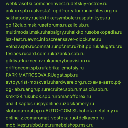
webkrasotki.com
cherinvest.ru
detskiy-ostrov.ru
ankou.spb.ru
alvesta1.ru
pdf-creator.ru
nix-files.org.ru
sakhatoday.ru
elektrikersymboler.ru
sputnikyes.ru
golf2club.msk.ru
aeforums.ru
zallclub.ru
multimodal.msk.ru
habaigry.ru
haikko.ru
sobakopedia.ru
isz-fest.ru
ewnc.info
screensaver-clock.net.ru
volnav.spb.ru
comnat.ru
npf.net.ru
7bit.pp.ru
kalugatur.ru
tesiaes.ru
card.com.ru
kazanka.spb.ru
gildiya-kuznecov.ru
kameryboavision.ru
griffoncom.spb.ru
fabrika-emotsiy.ru
PARK-MATROSOVA.RU
agat.spb.ru
avtoyurist-moskva1.ru
hardware.org.ru
схема-авто.рф
dg-lab.ru
angrup.ru
recruiter.spb.ru
music8.spb.ru
krsk124.ru
kubok.spb.ru
romanofforex.ru
analitikaplus.ru
spyonline.ru
zosikamery.ru
sloboda-ural.pp.ru
AUTO-COM.SU
hohota.net
alimy.ru
online-z.com
aromat-vostoka.ru
otdelkaexp.ru
mobilvest.ru
bbd.net.ru
mebelshop.msk.ru