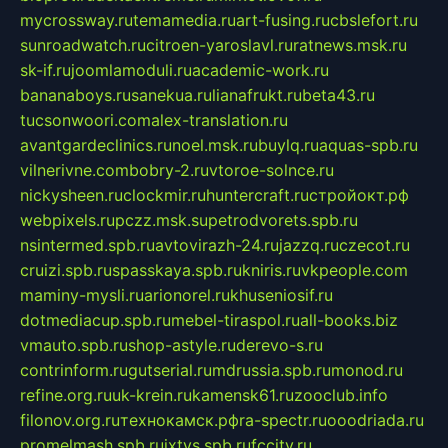
mycrossway.ru
temamedia.ru
art-fusing.ru
cbslefort.ru
sunroadwatch.ru
citroen-yaroslavl.ru
ratnews.msk.ru
sk-if.ru
joomlamoduli.ru
academic-work.ru
bananaboys.ru
sanekua.ru
lianafrukt.ru
beta43.ru
tucsonwoori.com
alex-translation.ru
avantgardeclinics.ru
noel.msk.ru
buylq.ru
aquas-spb.ru
vilnerivne.com
bobry-2.ru
vtoroe-solnce.ru
nickysheen.ru
clockmir.ru
huntercraft.ru
стройокт.рф
webpixels.ru
pczz.msk.su
petrodvorets.spb.ru
nsintermed.spb.ru
avtovirazh-24.ru
jazzq.ru
czecot.ru
cruizi.spb.ru
spasskaya.spb.ru
kniris.ru
vkpeople.com
maminy-mysli.ru
arionorel.ru
khuseniosif.ru
dotmediacup.spb.ru
mebel-tiraspol.ru
all-books.biz
vmauto.spb.ru
shop-astyle.ru
derevo-s.ru
contrinform.ru
gutserial.ru
mdrussia.spb.ru
monod.ru
refine.org.ru
uk-krein.ru
kamensk61.ru
zooclub.info
filonov.org.ru
технокамск.рф
ra-spectr.ru
ooodriada.ru
promelmash.spb.ru
ixtys.spb.ru
fccity.ru