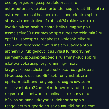
ecolog.org.ru
praga.spb.ru
falcorussia.ru
autodoctorservis.ru
kamertondom.spb.ru
net-life.net.ru
avto-vozim.ru
sakhcamera.ru
alliance-electro.spb.ru
stroyavt.ru
controlweb1.ru
tdsak74.ru
kinzozo-ru.ru
kvotka.ru
iron-snab.ru
costa-bella.ru
eugrus.pp.ru
associaciya39.ru
primexpo.spb.ru
bezmorchin.ru
ia2.ru
cpt21.ru
ispecspb.ru
regahost.ru
kolosok-elita.ru
tae-kwon.ru
consrio.com.ru
insiam.ru
avegainfo.ru
archery161.ru
bigencyclica.ru
vlast16.ru
korru.net
sarmiento.spb.su
extelopedia.ru
lammin-suo.spb.ru
iskatour.spb.ru
snpi.org.ru
running-line.ru
krygeva-spa.ru
chel.net.ru
rust-loco.ru
dugshop.ru
hl-beta.spb.ru
school494.spb.ru
mymubaby.ru
epoha-metalband.ru
ngr.spb.ru
rusgosnews.com
dieselvostok.ru
24hostel.msk.ru
w-dev.ru
f-ship.ru
regsmi.ru
filmnetwork.ru
malinasp.ru
kinosvin.ru
h2o-salon.ru
malutkayork.ru
deltaprim.spb.ru
tango-perm.ru
gooddir.ru
sgv.su
multiki-online.com