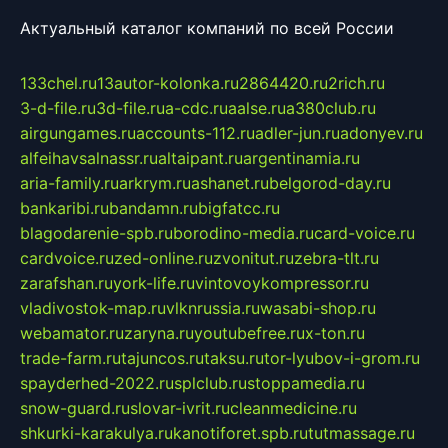
Актуальный каталог компаний по всей России
133chel.ru
13autor-kolonka.ru
2864420.ru
2rich.ru
3-d-file.ru
3d-file.ru
a-cdc.ru
aalse.ru
a380club.ru
airgungames.ru
accounts-112.ru
adler-jun.ru
adonyev.ru
alfeihavsalnassr.ru
altaipant.ru
argentinamia.ru
aria-family.ru
arkrym.ru
ashanet.ru
belgorod-day.ru
bankaribi.ru
bandamn.ru
bigfatcc.ru
blagodarenie-spb.ru
borodino-media.ru
card-voice.ru
cardvoice.ru
zed-online.ru
zvonitut.ru
zebra-tlt.ru
zarafshan.ru
york-life.ru
vintovoykompressor.ru
vladivostok-map.ru
vlknrussia.ru
wasabi-shop.ru
webamator.ru
zaryna.ru
youtubefree.ru
x-ton.ru
trade-farm.ru
tajuncos.ru
taksu.ru
tor-lyubov-i-grom.ru
spayderhed-2022.ru
splclub.ru
stoppamedia.ru
snow-guard.ru
slovar-ivrit.ru
cleanmedicine.ru
shkurki-karakulya.ru
kanotiforet.spb.ru
tutmassage.ru