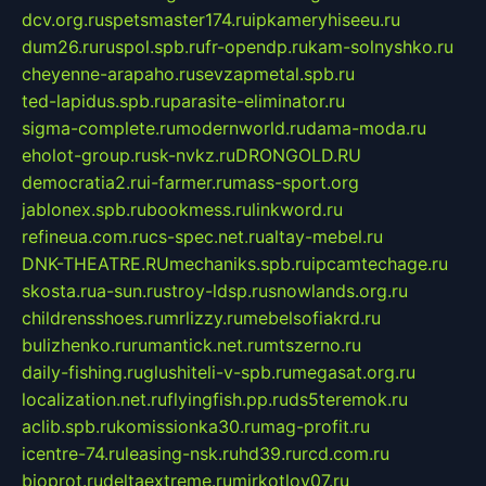
dcv.org.ru
spetsmaster174.ru
ipkameryhiseeu.ru
dum26.ru
ruspol.spb.ru
fr-opendp.ru
kam-solnyshko.ru
cheyenne-arapaho.ru
sevzapmetal.spb.ru
ted-lapidus.spb.ru
parasite-eliminator.ru
sigma-complete.ru
modernworld.ru
dama-moda.ru
eholot-group.ru
sk-nvkz.ru
DRONGOLD.RU
democratia2.ru
i-farmer.ru
mass-sport.org
jablonex.spb.ru
bookmess.ru
linkword.ru
refineua.com.ru
cs-spec.net.ru
altay-mebel.ru
DNK-THEATRE.RU
mechaniks.spb.ru
ipcamtechage.ru
skosta.ru
a-sun.ru
stroy-ldsp.ru
snowlands.org.ru
childrensshoes.ru
mrlizzy.ru
mebelsofiakrd.ru
bulizhenko.ru
rumantick.net.ru
mtszerno.ru
daily-fishing.ru
glushiteli-v-spb.ru
megasat.org.ru
localization.net.ru
flyingfish.pp.ru
ds5teremok.ru
aclib.spb.ru
komissionka30.ru
mag-profit.ru
icentre-74.ru
leasing-nsk.ru
hd39.ru
rcd.com.ru
bioprot.ru
deltaextreme.ru
mirkotlov07.ru