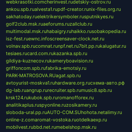
webkrasotki.com
cherinvest.ru
detskiy-ostrov.ru
ankou.spb.ru
alvesta1.ru
pdf-creator.ru
nix-files.org.ru
sakhatoday.ru
elektrikersymboler.ru
sputnikyes.ru
golf2club.msk.ru
aeforums.ru
zallclub.ru
multimodal.msk.ru
habaigry.ru
haikko.ru
sobakopedia.ru
isz-fest.ru
ewnc.info
screensaver-clock.net.ru
volnav.spb.ru
comnat.ru
npf.net.ru
7bit.pp.ru
kalugatur.ru
tesiaes.ru
card.com.ru
kazanka.spb.ru
gildiya-kuznecov.ru
kameryboavision.ru
griffoncom.spb.ru
fabrika-emotsiy.ru
PARK-MATROSOVA.RU
agat.spb.ru
avtoyurist-moskva1.ru
hardware.org.ru
схема-авто.рф
dg-lab.ru
angrup.ru
recruiter.spb.ru
music8.spb.ru
krsk124.ru
kubok.spb.ru
romanofforex.ru
analitikaplus.ru
spyonline.ru
zosikamery.ru
sloboda-ural.pp.ru
AUTO-COM.SU
hohota.net
alimy.ru
online-z.com
aromat-vostoka.ru
otdelkaexp.ru
mobilvest.ru
bbd.net.ru
mebelshop.msk.ru