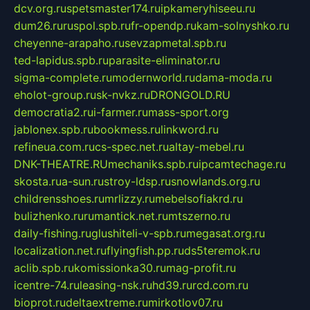
dcv.org.ru
spetsmaster174.ru
ipkameryhiseeu.ru
dum26.ru
ruspol.spb.ru
fr-opendp.ru
kam-solnyshko.ru
cheyenne-arapaho.ru
sevzapmetal.spb.ru
ted-lapidus.spb.ru
parasite-eliminator.ru
sigma-complete.ru
modernworld.ru
dama-moda.ru
eholot-group.ru
sk-nvkz.ru
DRONGOLD.RU
democratia2.ru
i-farmer.ru
mass-sport.org
jablonex.spb.ru
bookmess.ru
linkword.ru
refineua.com.ru
cs-spec.net.ru
altay-mebel.ru
DNK-THEATRE.RU
mechaniks.spb.ru
ipcamtechage.ru
skosta.ru
a-sun.ru
stroy-ldsp.ru
snowlands.org.ru
childrensshoes.ru
mrlizzy.ru
mebelsofiakrd.ru
bulizhenko.ru
rumantick.net.ru
mtszerno.ru
daily-fishing.ru
glushiteli-v-spb.ru
megasat.org.ru
localization.net.ru
flyingfish.pp.ru
ds5teremok.ru
aclib.spb.ru
komissionka30.ru
mag-profit.ru
icentre-74.ru
leasing-nsk.ru
hd39.ru
rcd.com.ru
bioprot.ru
deltaextreme.ru
mirkotlov07.ru