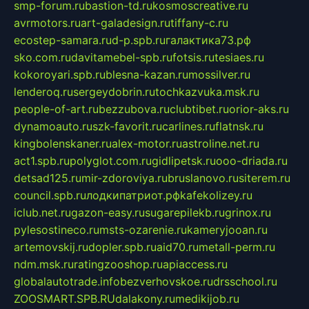
smp-forum.ru
bastion-td.ru
kosmoscreative.ru
avrmotors.ru
art-galadesign.ru
tiffany-c.ru
ecostep-samara.ru
d-p.spb.ru
галактика73.рф
sko.com.ru
davitamebel-spb.ru
fotsis.ru
tesiaes.ru
kokoroyari.spb.ru
blesna-kazan.ru
mossilver.ru
lenderoq.ru
sergeydobrin.ru
tochkazvuka.msk.ru
people-of-art.ru
bezzubova.ru
clubtibet.ru
orior-aks.ru
dynamoauto.ru
szk-favorit.ru
carlines.ru
flatnsk.ru
kingbolenskaner.ru
alex-motor.ru
astroline.net.ru
act1.spb.ru
polyglot.com.ru
gidlipetsk.ru
ooo-driada.ru
detsad125.ru
mir-zdoroviya.ru
bruslanovo.ru
siterem.ru
council.spb.ru
лодкипатриот.рф
kafekolizey.ru
iclub.net.ru
gazon-easy.ru
sugarepilekb.ru
grinox.ru
pylesostineco.ru
msts-ozarenie.ru
kameryjooan.ru
artemovskij.ru
dopler.spb.ru
aid70.ru
metall-perm.ru
ndm.msk.ru
ratingzooshop.ru
apiaccess.ru
globalautotrade.info
bezverhovskoe.ru
drsschool.ru
ZOOSMART.SPB.RU
dalakony.ru
medikijob.ru