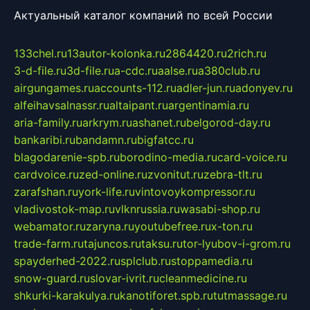
Актуальный каталог компаний по всей России
133chel.ru
13autor-kolonka.ru
2864420.ru
2rich.ru
3-d-file.ru
3d-file.ru
a-cdc.ru
aalse.ru
a380club.ru
airgungames.ru
accounts-112.ru
adler-jun.ru
adonyev.ru
alfeihavsalnassr.ru
altaipant.ru
argentinamia.ru
aria-family.ru
arkrym.ru
ashanet.ru
belgorod-day.ru
bankaribi.ru
bandamn.ru
bigfatcc.ru
blagodarenie-spb.ru
borodino-media.ru
card-voice.ru
cardvoice.ru
zed-online.ru
zvonitut.ru
zebra-tlt.ru
zarafshan.ru
york-life.ru
vintovoykompressor.ru
vladivostok-map.ru
vlknrussia.ru
wasabi-shop.ru
webamator.ru
zaryna.ru
youtubefree.ru
x-ton.ru
trade-farm.ru
tajuncos.ru
taksu.ru
tor-lyubov-i-grom.ru
spayderhed-2022.ru
splclub.ru
stoppamedia.ru
snow-guard.ru
slovar-ivrit.ru
cleanmedicine.ru
shkurki-karakulya.ru
kanotiforet.spb.ru
tutmassage.ru