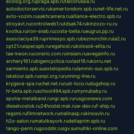
ecolog.org.ru
praga.spb.ru
falcorussia.ru
autodoctorservis.ru
kamertondom.spb.ru
net-life.net.ru
avto-vozim.ru
sakhcamera.ru
alliance-electro.spb.ru
stroyavt.ru
controlweb1.ru
tdsak74.ru
kinzozo-ru.ru
kvotka.ru
iron-snab.ru
costa-bella.ru
eugrus.pp.ru
associaciya39.ru
primexpo.spb.ru
bezmorchin.ru
ia2.ru
cpt21.ru
ispecspb.ru
regahost.ru
kolosok-elita.ru
tae-kwon.ru
consrio.com.ru
insiam.ru
avegainfo.ru
archery161.ru
bigencyclica.ru
vlast16.ru
korru.net
sarmiento.spb.su
extelopedia.ru
lammin-suo.spb.ru
iskatour.spb.ru
snpi.org.ru
running-line.ru
krygeva-spa.ru
chel.net.ru
rust-loco.ru
dugshop.ru
hl-beta.spb.ru
school494.spb.ru
mymubaby.ru
epoha-metalband.ru
ngr.spb.ru
rusgosnews.com
dieselvostok.ru
24hostel.msk.ru
w-dev.ru
f-ship.ru
regsmi.ru
filmnetwork.ru
malinasp.ru
kinosvin.ru
h2o-salon.ru
malutkayork.ru
deltaprim.spb.ru
tango-perm.ru
gooddir.ru
sgv.su
multiki-online.com