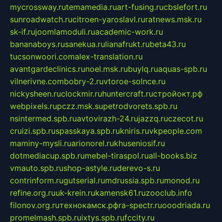
mycrossway.ru
temamedia.ru
art-fusing.ru
cbslefort.ru
sunroadwatch.ru
citroen-yaroslavl.ru
ratnews.msk.ru
sk-if.ru
joomlamoduli.ru
academic-work.ru
bananaboys.ru
sanekua.ru
lianafrukt.ru
beta43.ru
tucsonwoori.com
alex-translation.ru
avantgardeclinics.ru
noel.msk.ru
buylq.ru
aquas-spb.ru
vilnerivne.com
bobry-2.ru
vtoroe-solnce.ru
nickysheen.ru
clockmir.ru
huntercraft.ru
стройокт.рф
webpixels.ru
pczz.msk.su
petrodvorets.spb.ru
nsintermed.spb.ru
avtovirazh-24.ru
jazzq.ru
czecot.ru
cruizi.spb.ru
spasskaya.spb.ru
kniris.ru
vkpeople.com
maminy-mysli.ru
arionorel.ru
khuseniosif.ru
dotmediacup.spb.ru
mebel-tiraspol.ru
all-books.biz
vmauto.spb.ru
shop-astyle.ru
derevo-s.ru
contrinform.ru
gutserial.ru
mdrussia.spb.ru
monod.ru
refine.org.ru
uk-krein.ru
kamensk61.ru
zooclub.info
filonov.org.ru
технокамск.рф
ra-spectr.ru
ooodriada.ru
promelmash.spb.ru
ixtys.spb.ru
fccity.ru