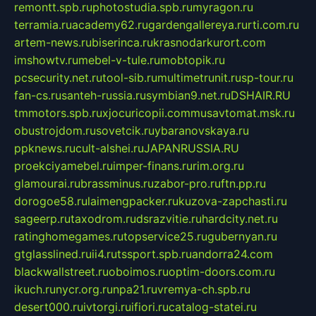
remontt.spb.ru
photostudia.spb.ru
myragon.ru
terramia.ru
academy62.ru
gardengallereya.ru
rti.com.ru
artem-news.ru
biserinca.ru
krasnodarkurort.com
imshowtv.ru
mebel-v-tule.ru
mobtopik.ru
pcsecurity.net.ru
tool-sib.ru
multimetrunit.ru
sp-tour.ru
fan-cs.ru
santeh-russia.ru
symbian9.net.ru
DSHAIR.RU
tmmotors.spb.ru
xjocuricopii.com
musavtomat.msk.ru
obustrojdom.ru
sovetcik.ru
ybaranovskaya.ru
ppknews.ru
cult-alshei.ru
JAPANRUSSIA.RU
proekciyamebel.ru
imper-finans.ru
rim.org.ru
glamourai.ru
brassminus.ru
zabor-pro.ru
ftn.pp.ru
dorogoe58.ru
laimengpacker.ru
kuzova-zapchasti.ru
sageerp.ru
taxodrom.ru
dsrazvitie.ru
hardcity.net.ru
ratinghomegames.ru
topservice25.ru
gubernyan.ru
gtglasslined.ru
ii4.ru
tssport.spb.ru
andorra24.com
blackwallstreet.ru
oboimos.ru
optim-doors.com.ru
ikuch.ru
nycr.org.ru
npa21.ru
vremya-ch.spb.ru
desert000.ru
ivtorgi.ru
ifiori.ru
catalog-statei.ru