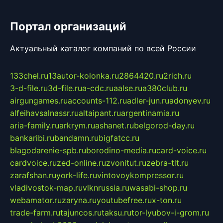
Портал организаций
Актуальный каталог компаний по всей России
133chel.ru
13autor-kolonka.ru
2864420.ru
2rich.ru
3-d-file.ru
3d-file.ru
a-cdc.ru
aalse.ru
a380club.ru
airgungames.ru
accounts-112.ru
adler-jun.ru
adonyev.ru
alfeihavsalnassr.ru
altaipant.ru
argentinamia.ru
aria-family.ru
arkrym.ru
ashanet.ru
belgorod-day.ru
bankaribi.ru
bandamn.ru
bigfatcc.ru
blagodarenie-spb.ru
borodino-media.ru
card-voice.ru
cardvoice.ru
zed-online.ru
zvonitut.ru
zebra-tlt.ru
zarafshan.ru
york-life.ru
vintovoykompressor.ru
vladivostok-map.ru
vlknrussia.ru
wasabi-shop.ru
webamator.ru
zaryna.ru
youtubefree.ru
x-ton.ru
trade-farm.ru
tajuncos.ru
taksu.ru
tor-lyubov-i-grom.ru