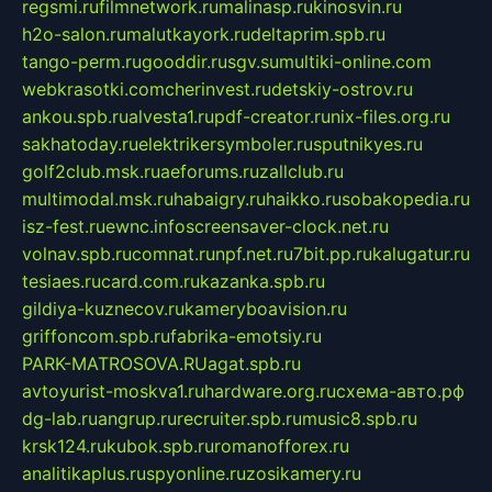
regsmi.ru
filmnetwork.ru
malinasp.ru
kinosvin.ru
h2o-salon.ru
malutkayork.ru
deltaprim.spb.ru
tango-perm.ru
gooddir.ru
sgv.su
multiki-online.com
webkrasotki.com
cherinvest.ru
detskiy-ostrov.ru
ankou.spb.ru
alvesta1.ru
pdf-creator.ru
nix-files.org.ru
sakhatoday.ru
elektrikersymboler.ru
sputnikyes.ru
golf2club.msk.ru
aeforums.ru
zallclub.ru
multimodal.msk.ru
habaigry.ru
haikko.ru
sobakopedia.ru
isz-fest.ru
ewnc.info
screensaver-clock.net.ru
volnav.spb.ru
comnat.ru
npf.net.ru
7bit.pp.ru
kalugatur.ru
tesiaes.ru
card.com.ru
kazanka.spb.ru
gildiya-kuznecov.ru
kameryboavision.ru
griffoncom.spb.ru
fabrika-emotsiy.ru
PARK-MATROSOVA.RU
agat.spb.ru
avtoyurist-moskva1.ru
hardware.org.ru
схема-авто.рф
dg-lab.ru
angrup.ru
recruiter.spb.ru
music8.spb.ru
krsk124.ru
kubok.spb.ru
romanofforex.ru
analitikaplus.ru
spyonline.ru
zosikamery.ru