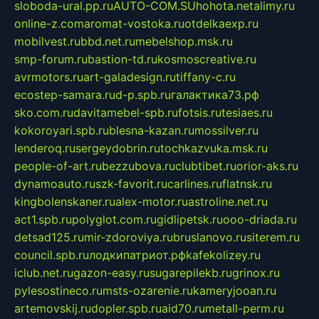
sloboda-ural.pp.ru
AUTO-COM.SU
hohota.net
alimy.ru
online-z.com
aromat-vostoka.ru
otdelkaexp.ru
mobilvest.ru
bbd.net.ru
mebelshop.msk.ru
smp-forum.ru
bastion-td.ru
kosmoscreative.ru
avrmotors.ru
art-galadesign.ru
tiffany-c.ru
ecostep-samara.ru
d-p.spb.ru
галактика73.рф
sko.com.ru
davitamebel-spb.ru
fotsis.ru
tesiaes.ru
kokoroyari.spb.ru
blesna-kazan.ru
mossilver.ru
lenderoq.ru
sergeydobrin.ru
tochkazvuka.msk.ru
people-of-art.ru
bezzubova.ru
clubtibet.ru
orior-aks.ru
dynamoauto.ru
szk-favorit.ru
carlines.ru
flatnsk.ru
kingbolenskaner.ru
alex-motor.ru
astroline.net.ru
act1.spb.ru
polyglot.com.ru
gidlipetsk.ru
ooo-driada.ru
detsad125.ru
mir-zdoroviya.ru
bruslanovo.ru
siterem.ru
council.spb.ru
лодкипатриот.рф
kafekolizey.ru
iclub.net.ru
gazon-easy.ru
sugarepilekb.ru
grinox.ru
pylesostineco.ru
msts-ozarenie.ru
kameryjooan.ru
artemovskij.ru
dopler.spb.ru
aid70.ru
metall-perm.ru