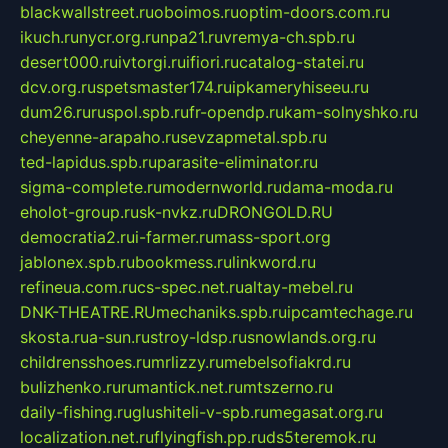
blackwallstreet.ru
oboimos.ru
optim-doors.com.ru
ikuch.ru
nycr.org.ru
npa21.ru
vremya-ch.spb.ru
desert000.ru
ivtorgi.ru
ifiori.ru
catalog-statei.ru
dcv.org.ru
spetsmaster174.ru
ipkameryhiseeu.ru
dum26.ru
ruspol.spb.ru
fr-opendp.ru
kam-solnyshko.ru
cheyenne-arapaho.ru
sevzapmetal.spb.ru
ted-lapidus.spb.ru
parasite-eliminator.ru
sigma-complete.ru
modernworld.ru
dama-moda.ru
eholot-group.ru
sk-nvkz.ru
DRONGOLD.RU
democratia2.ru
i-farmer.ru
mass-sport.org
jablonex.spb.ru
bookmess.ru
linkword.ru
refineua.com.ru
cs-spec.net.ru
altay-mebel.ru
DNK-THEATRE.RU
mechaniks.spb.ru
ipcamtechage.ru
skosta.ru
a-sun.ru
stroy-ldsp.ru
snowlands.org.ru
childrensshoes.ru
mrlizzy.ru
mebelsofiakrd.ru
bulizhenko.ru
rumantick.net.ru
mtszerno.ru
daily-fishing.ru
glushiteli-v-spb.ru
megasat.org.ru
localization.net.ru
flyingfish.pp.ru
ds5teremok.ru