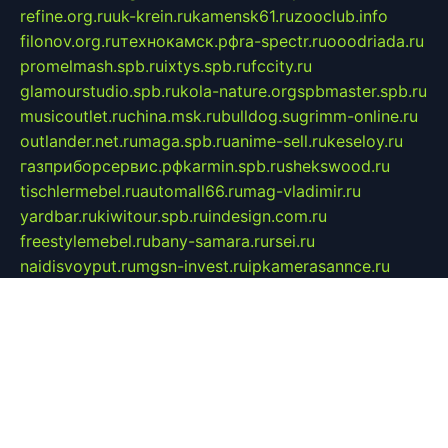
refine.org.ru
uk-krein.ru
kamensk61.ru
zooclub.info
filonov.org.ru
технокамск.рф
ra-spectr.ru
ooodriada.ru
promelmash.spb.ru
ixtys.spb.ru
fccity.ru
glamourstudio.spb.ru
kola-nature.org
spbmaster.spb.ru
musicoutlet.ru
china.msk.ru
bulldog.su
grimm-online.ru
outlander.net.ru
maga.spb.ru
anime-sell.ru
keseloy.ru
газприборсервис.рф
karmin.spb.ru
shekswood.ru
tischlermebel.ru
automall66.ru
mag-vladimir.ru
yardbar.ru
kiwitour.spb.ru
indesign.com.ru
freestylemebel.ru
bany-samara.ru
rsei.ru
naidisvoyput.ru
mgsn-invest.ru
ipkamerasannce.ru
alicante-house.ru
ibelka74.ru
cozyhouse.info
vlkargalev-studio.ru
700mb.ru
figura-ufa.ru
alina-live.ru
belarusiannews.ru
womenknow.ru
dos-vniimk.ru
sega.net.ru
dv.net.ru
phenomenonsofhistory.com
telesputnik.net.ru
wall.pp.ru
pylesosroidmi.ru
gtc-clan.ru
cligs.ru
bibikazap.ru
popova.org.ru
netwhistler.spb.ru
bellvil.ru
bonzon.ru
iss-vladik.ru