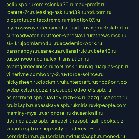
aclib.spb.ru
komissionka30.ru
mag-profit.ru
icentre-74.ru
leasing-nsk.ru
hd39.ru
rcd.com.ru
bioprot.ru
deltaextreme.ru
mirkotlov07.ru
mycrossway.ru
temamedia.ru
art-fusing.ru
cbslefort.ru
sunroadwatch.ru
citroen-yaroslavl.ru
ratnews.msk.ru
sk-if.ru
joomlamoduli.ru
academic-work.ru
bananaboys.ru
sanekua.ru
lianafrukt.ru
beta43.ru
tucsonwoori.com
alex-translation.ru
avantgardeclinics.ru
noel.msk.ru
buylq.ru
aquas-spb.ru
vilnerivne.com
bobry-2.ru
vtoroe-solnce.ru
nickysheen.ru
clockmir.ru
huntercraft.ru
стройокт.рф
webpixels.ru
pczz.msk.su
petrodvorets.spb.ru
nsintermed.spb.ru
avtovirazh-24.ru
jazzq.ru
czecot.ru
cruizi.spb.ru
spasskaya.spb.ru
kniris.ru
vkpeople.com
maminy-mysli.ru
arionorel.ru
khuseniosif.ru
dotmediacup.spb.ru
mebel-tiraspol.ru
all-books.biz
vmauto.spb.ru
shop-astyle.ru
derevo-s.ru
contrinform.ru
gutserial.ru
mdrussia.spb.ru
monod.ru