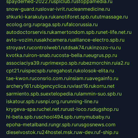
spayderhed-2022.ru
splclub.ru
stoppamedia.ru
snow-guard.ru
slovar-ivrit.ru
cleanmedicine.ru
shkurki-karakulya.ru
kanotiforet.spb.ru
tutmassage.ru
ecolog.org.ru
praga.spb.ru
falcorussia.ru
autodoctorservis.ru
kamertondom.spb.ru
net-life.net.ru
avto-vozim.ru
sakhcamera.ru
alliance-electro.spb.ru
stroyavt.ru
controlweb1.ru
tdsak74.ru
kinzozo-ru.ru
kvotka.ru
iron-snab.ru
costa-bella.ru
eugrus.pp.ru
associaciya39.ru
primexpo.spb.ru
bezmorchin.ru
ia2.ru
cpt21.ru
ispecspb.ru
regahost.ru
kolosok-elita.ru
tae-kwon.ru
consrio.com.ru
insiam.ru
avegainfo.ru
archery161.ru
bigencyclica.ru
vlast16.ru
korru.net
sarmiento.spb.su
extelopedia.ru
lammin-suo.spb.ru
iskatour.spb.ru
snpi.org.ru
running-line.ru
krygeva-spa.ru
chel.net.ru
rust-loco.ru
dugshop.ru
hl-beta.spb.ru
school494.spb.ru
mymubaby.ru
epoha-metalband.ru
ngr.spb.ru
rusgosnews.com
dieselvostok.ru
24hostel.msk.ru
w-dev.ru
f-ship.ru