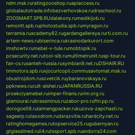
ndm.msk.ru
ratingzooshop.ru
apiaccess.ru
globalautotrade.info
bezverhovskoe.ru
drsschool.ru
ZOOSMART.SPB.RU
dalakony.ru
medikijob.ru
remontt.spb.ru
photostudia.spb.ru
myragon.ru
terramia.ru
academy62.ru
gardengallereya.ru
rti.com.ru
artem-news.ru
biserinca.ru
krasnodarkurort.com
imshowtv.ru
mebel-v-tule.ru
mobtopik.ru
pcsecurity.net.ru
tool-sib.ru
multimetrunit.ru
sp-tour.ru
fan-cs.ru
santeh-russia.ru
symbian9.net.ru
DSHAIR.RU
tmmotors.spb.ru
xjocuricopii.com
musavtomat.msk.ru
obustrojdom.ru
sovetcik.ru
ybaranovskaya.ru
ppknews.ru
cult-alshei.ru
JAPANRUSSIA.RU
proekciyamebel.ru
imper-finans.ru
rim.org.ru
glamourai.ru
brassminus.ru
zabor-pro.ru
ftn.pp.ru
dorogoe58.ru
laimengpacker.ru
kuzova-zapchasti.ru
sageerp.ru
taxodrom.ru
dsrazvitie.ru
hardcity.net.ru
ratinghomegames.ru
topservice25.ru
gubernyan.ru
gtglasslined.ru
ii4.ru
tssport.spb.ru
andorra24.com