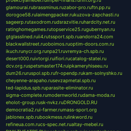
proekciyamebel.ru
imper-finans.ru
rim.org.ru
glamourai.ru
brassminus.ru
zabor-pro.ru
ftn.pp.ru
dorogoe58.ru
laimengpacker.ru
kuzova-zapchasti.ru
sageerp.ru
taxodrom.ru
dsrazvitie.ru
hardcity.net.ru
ratinghomegames.ru
topservice25.ru
gubernyan.ru
gtglasslined.ru
ii4.ru
tssport.spb.ru
andorra24.com
blackwallstreet.ru
oboimos.ru
optim-doors.com.ru
ikuch.ru
nycr.org.ru
npa21.ru
vremya-ch.spb.ru
desert000.ru
ivtorgi.ru
ifiori.ru
catalog-statei.ru
dcv.org.ru
spetsmaster174.ru
ipkameryhiseeu.ru
dum26.ru
ruspol.spb.ru
fr-opendp.ru
kam-solnyshko.ru
cheyenne-arapaho.ru
sevzapmetal.spb.ru
ted-lapidus.spb.ru
parasite-eliminator.ru
sigma-complete.ru
modernworld.ru
dama-moda.ru
eholot-group.ru
sk-nvkz.ru
DRONGOLD.RU
democratia2.ru
i-farmer.ru
mass-sport.org
jablonex.spb.ru
bookmess.ru
linkword.ru
refineua.com.ru
cs-spec.net.ru
altay-mebel.ru