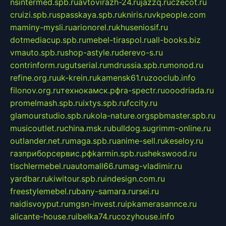
nsintermed.spb.ru
avtovirazh-24.ru
jazzq.ru
czecot.ru
cruizi.spb.ru
spasskaya.spb.ru
kniris.ru
vkpeople.com
maminy-mysli.ru
arionorel.ru
khuseniosif.ru
dotmediacup.spb.ru
mebel-tiraspol.ru
all-books.biz
vmauto.spb.ru
shop-astyle.ru
derevo-s.ru
contrinform.ru
gutserial.ru
mdrussia.spb.ru
monod.ru
refine.org.ru
uk-krein.ru
kamensk61.ru
zooclub.info
filonov.org.ru
технокамск.рф
ra-spectr.ru
ooodriada.ru
promelmash.spb.ru
ixtys.spb.ru
fccity.ru
glamourstudio.spb.ru
kola-nature.org
spbmaster.spb.ru
musicoutlet.ru
china.msk.ru
bulldog.su
grimm-online.ru
outlander.net.ru
maga.spb.ru
anime-sell.ru
keseloy.ru
газприборсервис.рф
karmin.spb.ru
shekswood.ru
tischlermebel.ru
automall66.ru
mag-vladimir.ru
yardbar.ru
kiwitour.spb.ru
indesign.com.ru
freestylemebel.ru
bany-samara.ru
rsei.ru
naidisvoyput.ru
mgsn-invest.ru
ipkamerasannce.ru
alicante-house.ru
ibelka74.ru
cozyhouse.info