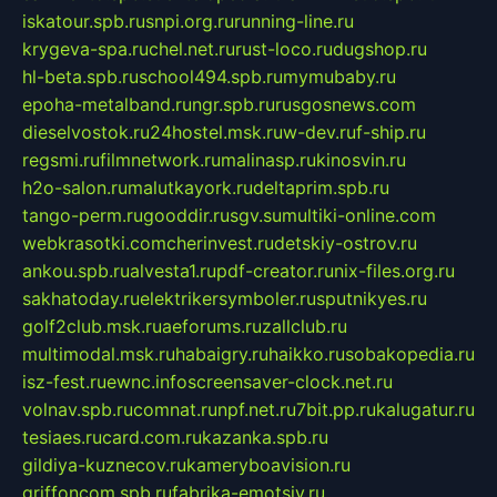
iskatour.spb.ru
snpi.org.ru
running-line.ru
krygeva-spa.ru
chel.net.ru
rust-loco.ru
dugshop.ru
hl-beta.spb.ru
school494.spb.ru
mymubaby.ru
epoha-metalband.ru
ngr.spb.ru
rusgosnews.com
dieselvostok.ru
24hostel.msk.ru
w-dev.ru
f-ship.ru
regsmi.ru
filmnetwork.ru
malinasp.ru
kinosvin.ru
h2o-salon.ru
malutkayork.ru
deltaprim.spb.ru
tango-perm.ru
gooddir.ru
sgv.su
multiki-online.com
webkrasotki.com
cherinvest.ru
detskiy-ostrov.ru
ankou.spb.ru
alvesta1.ru
pdf-creator.ru
nix-files.org.ru
sakhatoday.ru
elektrikersymboler.ru
sputnikyes.ru
golf2club.msk.ru
aeforums.ru
zallclub.ru
multimodal.msk.ru
habaigry.ru
haikko.ru
sobakopedia.ru
isz-fest.ru
ewnc.info
screensaver-clock.net.ru
volnav.spb.ru
comnat.ru
npf.net.ru
7bit.pp.ru
kalugatur.ru
tesiaes.ru
card.com.ru
kazanka.spb.ru
gildiya-kuznecov.ru
kameryboavision.ru
griffoncom.spb.ru
fabrika-emotsiy.ru