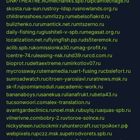
DNK-THEATRE.RU
mechaniks.spb.ru
ipcamtechage.ru
skosta.ru
a-sun.ru
stroy-ldsp.ru
snowlands.org.ru
childrensshoes.ru
mrlizzy.ru
mebelsofiakrd.ru
bulizhenko.ru
rumantick.net.ru
mtszerno.ru
daily-fishing.ru
glushiteli-v-spb.ru
megasat.org.ru
localization.net.ru
flyingfish.pp.ru
ds5teremok.ru
aclib.spb.ru
komissionka30.ru
mag-profit.ru
icentre-74.ru
leasing-nsk.ru
hd39.ru
rcd.com.ru
bioprot.ru
deltaextreme.ru
mirkotlov07.ru
mycrossway.ru
temamedia.ru
art-fusing.ru
cbslefort.ru
sunroadwatch.ru
citroen-yaroslavl.ru
ratnews.msk.ru
sk-if.ru
joomlamoduli.ru
academic-work.ru
bananaboys.ru
sanekua.ru
lianafrukt.ru
beta43.ru
tucsonwoori.com
alex-translation.ru
avantgardeclinics.ru
noel.msk.ru
buylq.ru
aquas-spb.ru
vilnerivne.com
bobry-2.ru
vtoroe-solnce.ru
nickysheen.ru
clockmir.ru
huntercraft.ru
стройокт.рф
webpixels.ru
pczz.msk.su
petrodvorets.spb.ru