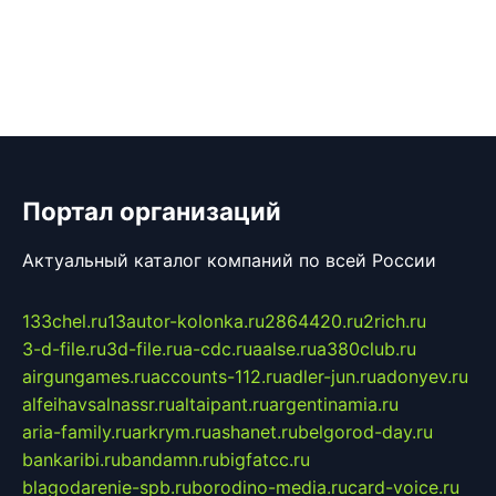
Портал организаций
Актуальный каталог компаний по всей России
133chel.ru
13autor-kolonka.ru
2864420.ru
2rich.ru
3-d-file.ru
3d-file.ru
a-cdc.ru
aalse.ru
a380club.ru
airgungames.ru
accounts-112.ru
adler-jun.ru
adonyev.ru
alfeihavsalnassr.ru
altaipant.ru
argentinamia.ru
aria-family.ru
arkrym.ru
ashanet.ru
belgorod-day.ru
bankaribi.ru
bandamn.ru
bigfatcc.ru
blagodarenie-spb.ru
borodino-media.ru
card-voice.ru