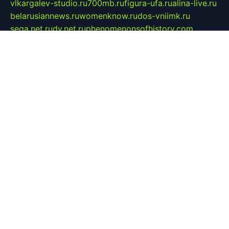
vlkargalev-studio.ru
700mb.ru
figura-ufa.ru
alina-live.ru
belarusiannews.ru
womenknow.ru
dos-vniimk.ru
sega.net.ru
dv.net.ru
phenomenonsofhistory.com
telesputnik.net.ru
wall.pp.ru
pylesosroidmi.ru
gtc-clan.ru
cligs.ru
bibikazap.ru
popova.org.ru
netwhistler.spb.ru
bellvil.ru
bonzon.ru
iss-vladik.ru
defiparis.net.ru
las-gryzas.ru
amku.ru
electednews.spb.ru
feather.org.ru
spar72.ru
tankiigri.ru
dominus.com.ru
ibtree.ru
sanykool.pp.ru
unixlib.org.ru
menatep.spb.ru
gartenterrassen.ru
printeka.ru
skvozilka.com.ru
parkovka-pub.ru
lovemobi.ru
art-ru.ru
emulatorz.com.ru
alucomp.com.ru
tatforum.com.ru
alternativa-profi.ru
dermakler.ru
artsurvey.ru
aredir.ru
khimspas.ru
centr-maxi.ru
2018r.ru
bort-stomer-defort.ru
professional2.ru
gibsons.ru
artselena.ru
art-pilot.ru
ingredient.spb.ru
npfpolimer.spb.ru
argentum.spb.ru
hom-edu.ru
af-num.ru
cashadvanceamericasev.org
trexp.spb.ru