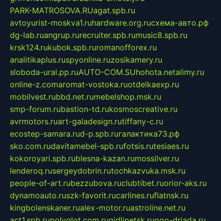
PARK-MATROSOVA.RU
agat.spb.ru
avtoyurist-moskva1.ru
hardware.org.ru
схема-авто.рф
dg-lab.ru
angrup.ru
recruiter.spb.ru
music8.spb.ru
krsk124.ru
kubok.spb.ru
romanofforex.ru
analitikaplus.ru
spyonline.ru
zosikamery.ru
sloboda-ural.pp.ru
AUTO-COM.SU
hohota.net
alimy.ru
online-z.com
aromat-vostoka.ru
otdelkaexp.ru
mobilvest.ru
bbd.net.ru
mebelshop.msk.ru
smp-forum.ru
bastion-td.ru
kosmoscreative.ru
avrmotors.ru
art-galadesign.ru
tiffany-c.ru
ecostep-samara.ru
d-p.spb.ru
галактика73.рф
sko.com.ru
davitamebel-spb.ru
fotsis.ru
tesiaes.ru
kokoroyari.spb.ru
blesna-kazan.ru
mossilver.ru
lenderoq.ru
sergeydobrin.ru
tochkazvuka.msk.ru
people-of-art.ru
bezzubova.ru
clubtibet.ru
orior-aks.ru
dynamoauto.ru
szk-favorit.ru
carlines.ru
flatnsk.ru
kingbolenskaner.ru
alex-motor.ru
astroline.net.ru
act1.spb.ru
polyglot.com.ru
gidlipetsk.ru
ooo-driada.ru