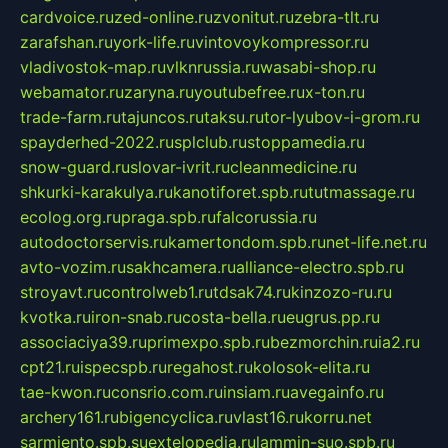
cardvoice.ru
zed-online.ru
zvonitut.ru
zebra-tlt.ru
zarafshan.ru
york-life.ru
vintovoykompressor.ru
vladivostok-map.ru
vlknrussia.ru
wasabi-shop.ru
webamator.ru
zaryna.ru
youtubefree.ru
x-ton.ru
trade-farm.ru
tajuncos.ru
taksu.ru
tor-lyubov-i-grom.ru
spayderhed-2022.ru
splclub.ru
stoppamedia.ru
snow-guard.ru
slovar-ivrit.ru
cleanmedicine.ru
shkurki-karakulya.ru
kanotiforet.spb.ru
tutmassage.ru
ecolog.org.ru
praga.spb.ru
falcorussia.ru
autodoctorservis.ru
kamertondom.spb.ru
net-life.net.ru
avto-vozim.ru
sakhcamera.ru
alliance-electro.spb.ru
stroyavt.ru
controlweb1.ru
tdsak74.ru
kinzozo-ru.ru
kvotka.ru
iron-snab.ru
costa-bella.ru
eugrus.pp.ru
associaciya39.ru
primexpo.spb.ru
bezmorchin.ru
ia2.ru
cpt21.ru
ispecspb.ru
regahost.ru
kolosok-elita.ru
tae-kwon.ru
consrio.com.ru
insiam.ru
avegainfo.ru
archery161.ru
bigencyclica.ru
vlast16.ru
korru.net
sarmiento.spb.su
extelopedia.ru
lammin-suo.spb.ru