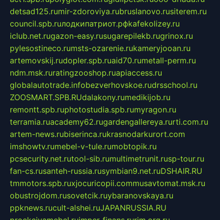
detsad125.ru
mir-zdoroviya.ru
bruslanovo.ru
siterem.ru
council.spb.ru
лодкипатриот.рф
kafekolizey.ru
iclub.net.ru
gazon-easy.ru
sugarepilekb.ru
grinox.ru
pylesostineco.ru
msts-ozarenie.ru
kameryjooan.ru
artemovskij.ru
dopler.spb.ru
aid70.ru
metall-perm.ru
ndm.msk.ru
ratingzooshop.ru
apiaccess.ru
globalautotrade.info
bezverhovskoe.ru
drsschool.ru
ZOOSMART.SPB.RU
dalakony.ru
medikijob.ru
remontt.spb.ru
photostudia.spb.ru
myragon.ru
terramia.ru
academy62.ru
gardengallereya.ru
rti.com.ru
artem-news.ru
biserinca.ru
krasnodarkurort.com
imshowtv.ru
mebel-v-tule.ru
mobtopik.ru
pcsecurity.net.ru
tool-sib.ru
multimetrunit.ru
sp-tour.ru
fan-cs.ru
santeh-russia.ru
symbian9.net.ru
DSHAIR.RU
tmmotors.spb.ru
xjocuricopii.com
musavtomat.msk.ru
obustrojdom.ru
sovetcik.ru
ybaranovskaya.ru
ppknews.ru
cult-alshei.ru
JAPANRUSSIA.RU