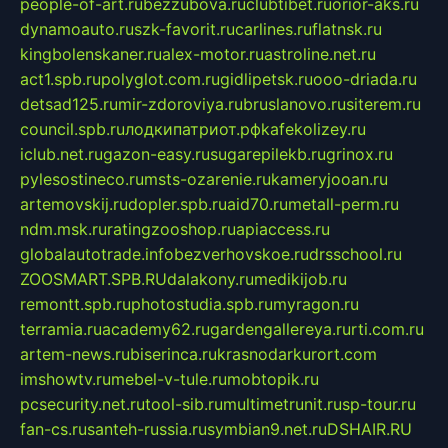
people-of-art.ru
bezzubova.ru
clubtibet.ru
orior-aks.ru
dynamoauto.ru
szk-favorit.ru
carlines.ru
flatnsk.ru
kingbolenskaner.ru
alex-motor.ru
astroline.net.ru
act1.spb.ru
polyglot.com.ru
gidlipetsk.ru
ooo-driada.ru
detsad125.ru
mir-zdoroviya.ru
bruslanovo.ru
siterem.ru
council.spb.ru
лодкипатриот.рф
kafekolizey.ru
iclub.net.ru
gazon-easy.ru
sugarepilekb.ru
grinox.ru
pylesostineco.ru
msts-ozarenie.ru
kameryjooan.ru
artemovskij.ru
dopler.spb.ru
aid70.ru
metall-perm.ru
ndm.msk.ru
ratingzooshop.ru
apiaccess.ru
globalautotrade.info
bezverhovskoe.ru
drsschool.ru
ZOOSMART.SPB.RU
dalakony.ru
medikijob.ru
remontt.spb.ru
photostudia.spb.ru
myragon.ru
terramia.ru
academy62.ru
gardengallereya.ru
rti.com.ru
artem-news.ru
biserinca.ru
krasnodarkurort.com
imshowtv.ru
mebel-v-tule.ru
mobtopik.ru
pcsecurity.net.ru
tool-sib.ru
multimetrunit.ru
sp-tour.ru
fan-cs.ru
santeh-russia.ru
symbian9.net.ru
DSHAIR.RU