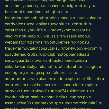
aria-family.ru
arkrym.ru
ashanet.ru
belgorod-day.ru
bankaribi.ru
bandamn.ru
bigfatcc.ru
blagodarenie-spb.ru
borodino-media.ru
card-voice.ru
cardvoice.ru
zed-online.ru
zvonitut.ru
zebra-tlt.ru
zarafshan.ru
york-life.ru
vintovoykompressor.ru
vladivostok-map.ru
vlknrussia.ru
wasabi-shop.ru
webamator.ru
zaryna.ru
youtubefree.ru
x-ton.ru
trade-farm.ru
tajuncos.ru
taksu.ru
tor-lyubov-i-grom.ru
spayderhed-2022.ru
splclub.ru
stoppamedia.ru
snow-guard.ru
slovar-ivrit.ru
cleanmedicine.ru
shkurki-karakulya.ru
kanotiforet.spb.ru
tutmassage.ru
ecolog.org.ru
praga.spb.ru
falcorussia.ru
autodoctorservis.ru
kamertondom.spb.ru
net-life.net.ru
avto-vozim.ru
sakhcamera.ru
alliance-electro.spb.ru
stroyavt.ru
controlweb1.ru
tdsak74.ru
kinzozo-ru.ru
kvotka.ru
iron-snab.ru
costa-bella.ru
eugrus.pp.ru
associaciya39.ru
primexpo.spb.ru
bezmorchin.ru
ia2.ru