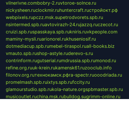
vilnerivne.com
bobry-2.ru
vtoroe-solnce.ru
nickysheen.ru
clockmir.ru
huntercraft.ru
стройокт.рф
webpixels.ru
pczz.msk.su
petrodvorets.spb.ru
nsintermed.spb.ru
avtovirazh-24.ru
jazzq.ru
czecot.ru
cruizi.spb.ru
spasskaya.spb.ru
kniris.ru
vkpeople.com
maminy-mysli.ru
arionorel.ru
khuseniosif.ru
dotmediacup.spb.ru
mebel-tiraspol.ru
all-books.biz
vmauto.spb.ru
shop-astyle.ru
derevo-s.ru
contrinform.ru
gutserial.ru
mdrussia.spb.ru
monod.ru
refine.org.ru
uk-krein.ru
kamensk61.ru
zooclub.info
filonov.org.ru
технокамск.рф
ra-spectr.ru
ooodriada.ru
promelmash.spb.ru
ixtys.spb.ru
fccity.ru
glamourstudio.spb.ru
kola-nature.org
spbmaster.spb.ru
musicoutlet.ru
china.msk.ru
bulldog.su
grimm-online.ru
outlander.net.ru
maga.spb.ru
anime-sell.ru
keseloy.ru
газприборсервис.рф
karmin.spb.ru
shekswood.ru
tischlermebel.ru
automall66.ru
mag-vladimir.ru
yardbar.ru
kiwitour.spb.ru
indesign.com.ru