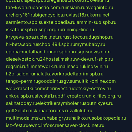
cpt21.ru
ispecspb.ru
regahost.ru
kolosok-elita.ru
tae-kwon.ru
consrio.com.ru
insiam.ru
avegainfo.ru
archery161.ru
bigencyclica.ru
vlast16.ru
korru.net
sarmiento.spb.su
extelopedia.ru
lammin-suo.spb.ru
iskatour.spb.ru
snpi.org.ru
running-line.ru
krygeva-spa.ru
chel.net.ru
rust-loco.ru
dugshop.ru
hl-beta.spb.ru
school494.spb.ru
mymubaby.ru
epoha-metalband.ru
ngr.spb.ru
rusgosnews.com
dieselvostok.ru
24hostel.msk.ru
w-dev.ru
f-ship.ru
regsmi.ru
filmnetwork.ru
malinasp.ru
kinosvin.ru
h2o-salon.ru
malutkayork.ru
deltaprim.spb.ru
tango-perm.ru
gooddir.ru
sgv.su
multiki-online.com
webkrasotki.com
cherinvest.ru
detskiy-ostrov.ru
ankou.spb.ru
alvesta1.ru
pdf-creator.ru
nix-files.org.ru
sakhatoday.ru
elektrikersymboler.ru
sputnikyes.ru
golf2club.msk.ru
aeforums.ru
zallclub.ru
multimodal.msk.ru
habaigry.ru
haikko.ru
sobakopedia.ru
isz-fest.ru
ewnc.info
screensaver-clock.net.ru