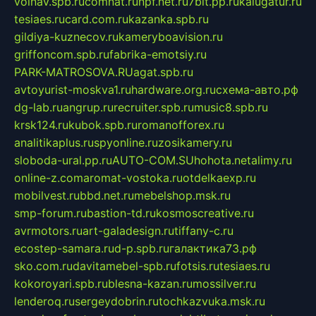
volnav.spb.ru
comnat.ru
npf.net.ru
7bit.pp.ru
kalugatur.ru
tesiaes.ru
card.com.ru
kazanka.spb.ru
gildiya-kuznecov.ru
kameryboavision.ru
griffoncom.spb.ru
fabrika-emotsiy.ru
PARK-MATROSOVA.RU
agat.spb.ru
avtoyurist-moskva1.ru
hardware.org.ru
схема-авто.рф
dg-lab.ru
angrup.ru
recruiter.spb.ru
music8.spb.ru
krsk124.ru
kubok.spb.ru
romanofforex.ru
analitikaplus.ru
spyonline.ru
zosikamery.ru
sloboda-ural.pp.ru
AUTO-COM.SU
hohota.net
alimy.ru
online-z.com
aromat-vostoka.ru
otdelkaexp.ru
mobilvest.ru
bbd.net.ru
mebelshop.msk.ru
smp-forum.ru
bastion-td.ru
kosmoscreative.ru
avrmotors.ru
art-galadesign.ru
tiffany-c.ru
ecostep-samara.ru
d-p.spb.ru
галактика73.рф
sko.com.ru
davitamebel-spb.ru
fotsis.ru
tesiaes.ru
kokoroyari.spb.ru
blesna-kazan.ru
mossilver.ru
lenderoq.ru
sergeydobrin.ru
tochkazvuka.msk.ru