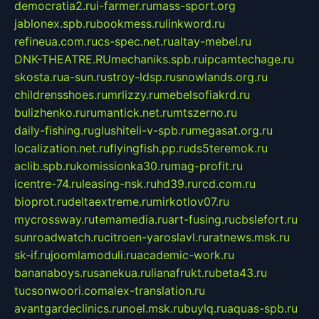
democratia2.ru
i-farmer.ru
mass-sport.org
jablonex.spb.ru
bookmess.ru
linkword.ru
refineua.com.ru
cs-spec.net.ru
altay-mebel.ru
DNK-THEATRE.RU
mechaniks.spb.ru
ipcamtechage.ru
skosta.ru
a-sun.ru
stroy-ldsp.ru
snowlands.org.ru
childrensshoes.ru
mrlizzy.ru
mebelsofiakrd.ru
bulizhenko.ru
rumantick.net.ru
mtszerno.ru
daily-fishing.ru
glushiteli-v-spb.ru
megasat.org.ru
localization.net.ru
flyingfish.pp.ru
ds5teremok.ru
aclib.spb.ru
komissionka30.ru
mag-profit.ru
icentre-74.ru
leasing-nsk.ru
hd39.ru
rcd.com.ru
bioprot.ru
deltaextreme.ru
mirkotlov07.ru
mycrossway.ru
temamedia.ru
art-fusing.ru
cbslefort.ru
sunroadwatch.ru
citroen-yaroslavl.ru
ratnews.msk.ru
sk-if.ru
joomlamoduli.ru
academic-work.ru
bananaboys.ru
sanekua.ru
lianafrukt.ru
beta43.ru
tucsonwoori.com
alex-translation.ru
avantgardeclinics.ru
noel.msk.ru
buylq.ru
aquas-spb.ru