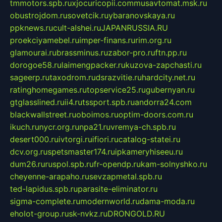
tmmotors.spb.ru
xjocuricopii.com
musavtomat.msk.ru
obustrojdom.ru
sovetcik.ru
ybaranovskaya.ru
ppknews.ru
cult-alshei.ru
JAPANRUSSIA.RU
proekciyamebel.ru
imper-finans.ru
rim.org.ru
glamourai.ru
brassminus.ru
zabor-pro.ru
ftn.pp.ru
dorogoe58.ru
laimengpacker.ru
kuzova-zapchasti.ru
sageerp.ru
taxodrom.ru
dsrazvitie.ru
hardcity.net.ru
ratinghomegames.ru
topservice25.ru
gubernyan.ru
gtglasslined.ru
ii4.ru
tssport.spb.ru
andorra24.com
blackwallstreet.ru
oboimos.ru
optim-doors.com.ru
ikuch.ru
nycr.org.ru
npa21.ru
vremya-ch.spb.ru
desert000.ru
ivtorgi.ru
ifiori.ru
catalog-statei.ru
dcv.org.ru
spetsmaster174.ru
ipkameryhiseeu.ru
dum26.ru
ruspol.spb.ru
fr-opendp.ru
kam-solnyshko.ru
cheyenne-arapaho.ru
sevzapmetal.spb.ru
ted-lapidus.spb.ru
parasite-eliminator.ru
sigma-complete.ru
modernworld.ru
dama-moda.ru
eholot-group.ru
sk-nvkz.ru
DRONGOLD.RU