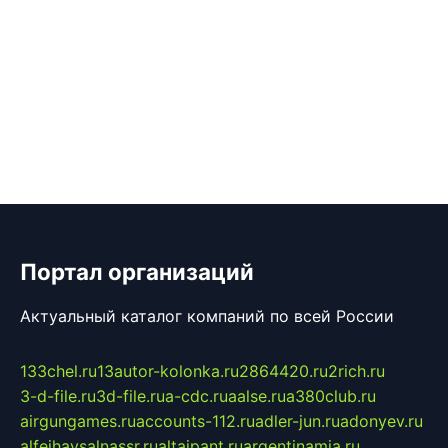
Портал организаций
Актуальный каталог компаний по всей России
133chel.ru
13autor-kolonka.ru
2864420.ru
2rich.ru
3-d-file.ru
3d-file.ru
a-cdc.ru
aalse.ru
a380club.ru
airgungames.ru
accounts-112.ru
adler-jun.ru
adonyev.ru
alfeihavsalnassr.ru
altaipant.ru
argentinamia.ru