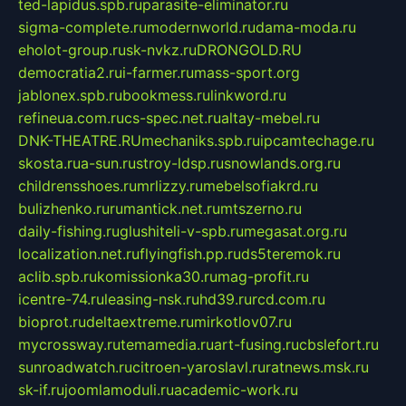
ted-lapidus.spb.ru
parasite-eliminator.ru
sigma-complete.ru
modernworld.ru
dama-moda.ru
eholot-group.ru
sk-nvkz.ru
DRONGOLD.RU
democratia2.ru
i-farmer.ru
mass-sport.org
jablonex.spb.ru
bookmess.ru
linkword.ru
refineua.com.ru
cs-spec.net.ru
altay-mebel.ru
DNK-THEATRE.RU
mechaniks.spb.ru
ipcamtechage.ru
skosta.ru
a-sun.ru
stroy-ldsp.ru
snowlands.org.ru
childrensshoes.ru
mrlizzy.ru
mebelsofiakrd.ru
bulizhenko.ru
rumantick.net.ru
mtszerno.ru
daily-fishing.ru
glushiteli-v-spb.ru
megasat.org.ru
localization.net.ru
flyingfish.pp.ru
ds5teremok.ru
aclib.spb.ru
komissionka30.ru
mag-profit.ru
icentre-74.ru
leasing-nsk.ru
hd39.ru
rcd.com.ru
bioprot.ru
deltaextreme.ru
mirkotlov07.ru
mycrossway.ru
temamedia.ru
art-fusing.ru
cbslefort.ru
sunroadwatch.ru
citroen-yaroslavl.ru
ratnews.msk.ru
sk-if.ru
joomlamoduli.ru
academic-work.ru