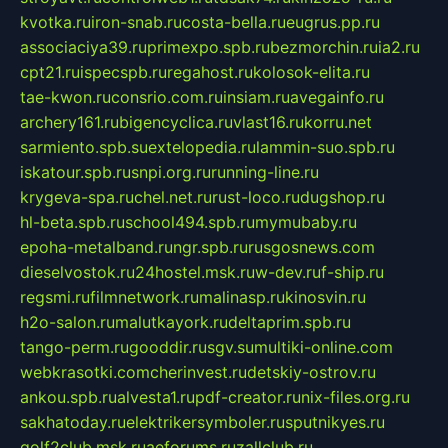
kvotka.ru
iron-snab.ru
costa-bella.ru
eugrus.pp.ru
associaciya39.ru
primexpo.spb.ru
bezmorchin.ru
ia2.ru
cpt21.ru
ispecspb.ru
regahost.ru
kolosok-elita.ru
tae-kwon.ru
consrio.com.ru
insiam.ru
avegainfo.ru
archery161.ru
bigencyclica.ru
vlast16.ru
korru.net
sarmiento.spb.su
extelopedia.ru
lammin-suo.spb.ru
iskatour.spb.ru
snpi.org.ru
running-line.ru
krygeva-spa.ru
chel.net.ru
rust-loco.ru
dugshop.ru
hl-beta.spb.ru
school494.spb.ru
mymubaby.ru
epoha-metalband.ru
ngr.spb.ru
rusgosnews.com
dieselvostok.ru
24hostel.msk.ru
w-dev.ru
f-ship.ru
regsmi.ru
filmnetwork.ru
malinasp.ru
kinosvin.ru
h2o-salon.ru
malutkayork.ru
deltaprim.spb.ru
tango-perm.ru
gooddir.ru
sgv.su
multiki-online.com
webkrasotki.com
cherinvest.ru
detskiy-ostrov.ru
ankou.spb.ru
alvesta1.ru
pdf-creator.ru
nix-files.org.ru
sakhatoday.ru
elektrikersymboler.ru
sputnikyes.ru
golf2club.msk.ru
aeforums.ru
zallclub.ru