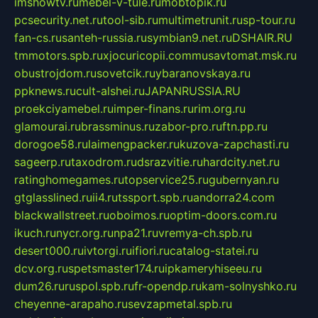
imshowtv.ru
mebel-v-tule.ru
mobtopik.ru
pcsecurity.net.ru
tool-sib.ru
multimetrunit.ru
sp-tour.ru
fan-cs.ru
santeh-russia.ru
symbian9.net.ru
DSHAIR.RU
tmmotors.spb.ru
xjocuricopii.com
musavtomat.msk.ru
obustrojdom.ru
sovetcik.ru
ybaranovskaya.ru
ppknews.ru
cult-alshei.ru
JAPANRUSSIA.RU
proekciyamebel.ru
imper-finans.ru
rim.org.ru
glamourai.ru
brassminus.ru
zabor-pro.ru
ftn.pp.ru
dorogoe58.ru
laimengpacker.ru
kuzova-zapchasti.ru
sageerp.ru
taxodrom.ru
dsrazvitie.ru
hardcity.net.ru
ratinghomegames.ru
topservice25.ru
gubernyan.ru
gtglasslined.ru
ii4.ru
tssport.spb.ru
andorra24.com
blackwallstreet.ru
oboimos.ru
optim-doors.com.ru
ikuch.ru
nycr.org.ru
npa21.ru
vremya-ch.spb.ru
desert000.ru
ivtorgi.ru
ifiori.ru
catalog-statei.ru
dcv.org.ru
spetsmaster174.ru
ipkameryhiseeu.ru
dum26.ru
ruspol.spb.ru
fr-opendp.ru
kam-solnyshko.ru
cheyenne-arapaho.ru
sevzapmetal.spb.ru