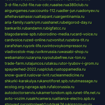
3-d-file.ru
3d-file.ru
a-cdc.ru
aalse.ru
a380club.ru
airgungames.ru
accounts-112.ru
adler-jun.ru
adonyev.ru
alfeihavsalnassr.ru
altaipant.ru
argentinamia.ru
aria-family.ru
arkrym.ru
ashanet.ru
belgorod-day.ru
bankaribi.ru
bandamn.ru
bigfatcc.ru
blagodarenie-spb.ru
borodino-media.ru
card-voice.ru
cardvoice.ru
zed-online.ru
zvonitut.ru
zebra-tlt.ru
zarafshan.ru
york-life.ru
vintovoykompressor.ru
vladivostok-map.ru
vlknrussia.ru
wasabi-shop.ru
webamator.ru
zaryna.ru
youtubefree.ru
x-ton.ru
trade-farm.ru
tajuncos.ru
taksu.ru
tor-lyubov-i-grom.ru
spayderhed-2022.ru
splclub.ru
stoppamedia.ru
snow-guard.ru
slovar-ivrit.ru
cleanmedicine.ru
shkurki-karakulya.ru
kanotiforet.spb.ru
tutmassage.ru
ecolog.org.ru
praga.spb.ru
falcorussia.ru
autodoctorservis.ru
kamertondom.spb.ru
net-life.net.ru
avto-vozim.ru
sakhcamera.ru
alliance-electro.spb.ru
stroyavt.ru
controlweb1.ru
tdsak74.ru
kinzozo-ru.ru