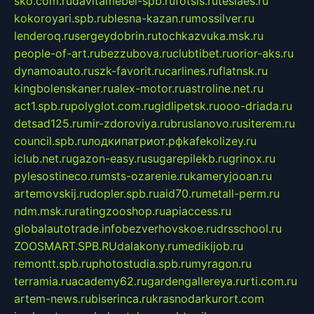
sko.com.ru
davitamebel-spb.ru
fotsis.ru
tesiaes.ru
kokoroyari.spb.ru
blesna-kazan.ru
mossilver.ru
lenderoq.ru
sergeydobrin.ru
tochkazvuka.msk.ru
people-of-art.ru
bezzubova.ru
clubtibet.ru
orior-aks.ru
dynamoauto.ru
szk-favorit.ru
carlines.ru
flatnsk.ru
kingbolenskaner.ru
alex-motor.ru
astroline.net.ru
act1.spb.ru
polyglot.com.ru
gidlipetsk.ru
ooo-driada.ru
detsad125.ru
mir-zdoroviya.ru
bruslanovo.ru
siterem.ru
council.spb.ru
лодкипатриот.рф
kafekolizey.ru
iclub.net.ru
gazon-easy.ru
sugarepilekb.ru
grinox.ru
pylesostineco.ru
msts-ozarenie.ru
kameryjooan.ru
artemovskij.ru
dopler.spb.ru
aid70.ru
metall-perm.ru
ndm.msk.ru
ratingzooshop.ru
apiaccess.ru
globalautotrade.info
bezverhovskoe.ru
drsschool.ru
ZOOSMART.SPB.RU
dalakony.ru
medikijob.ru
remontt.spb.ru
photostudia.spb.ru
myragon.ru
terramia.ru
academy62.ru
gardengallereya.ru
rti.com.ru
artem-news.ru
biserinca.ru
krasnodarkurort.com