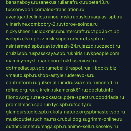
bananaboys.ru
sanekua.ru
lianafrukt.ru
beta43.ru
tucsonwoori.com
alex-translation.ru
avantgardeclinics.ru
noel.msk.ru
buylq.ru
aquas-spb.ru
vilnerivne.com
bobry-2.ru
vtoroe-solnce.ru
nickysheen.ru
clockmir.ru
huntercraft.ru
стройокт.рф
webpixels.ru
pczz.msk.su
petrodvorets.spb.ru
nsintermed.spb.ru
avtovirazh-24.ru
jazzq.ru
czecot.ru
cruizi.spb.ru
spasskaya.spb.ru
kniris.ru
vkpeople.com
maminy-mysli.ru
arionorel.ru
khuseniosif.ru
dotmediacup.spb.ru
mebel-tiraspol.ru
all-books.biz
vmauto.spb.ru
shop-astyle.ru
derevo-s.ru
contrinform.ru
gutserial.ru
mdrussia.spb.ru
monod.ru
refine.org.ru
uk-krein.ru
kamensk61.ru
zooclub.info
filonov.org.ru
технокамск.рф
ra-spectr.ru
ooodriada.ru
promelmash.spb.ru
ixtys.spb.ru
fccity.ru
glamourstudio.spb.ru
kola-nature.org
spbmaster.spb.ru
musicoutlet.ru
china.msk.ru
bulldog.su
grimm-online.ru
outlander.net.ru
maga.spb.ru
anime-sell.ru
keseloy.ru