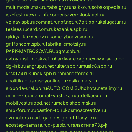
multimodal.msk.ru
habaigry.ru
haikko.ru
sobakopedia.ru
isz-fest.ru
ewnc.info
screensaver-clock.net.ru
volnav.spb.ru
comnat.ru
npf.net.ru
7bit.pp.ru
kalugatur.ru
tesiaes.ru
card.com.ru
kazanka.spb.ru
gildiya-kuznecov.ru
kameryboavision.ru
griffoncom.spb.ru
fabrika-emotsiy.ru
PARK-MATROSOVA.RU
agat.spb.ru
avtoyurist-moskva1.ru
hardware.org.ru
схема-авто.рф
dg-lab.ru
angrup.ru
recruiter.spb.ru
music8.spb.ru
krsk124.ru
kubok.spb.ru
romanofforex.ru
analitikaplus.ru
spyonline.ru
zosikamery.ru
sloboda-ural.pp.ru
AUTO-COM.SU
hohota.net
alimy.ru
online-z.com
aromat-vostoka.ru
otdelkaexp.ru
mobilvest.ru
bbd.net.ru
mebelshop.msk.ru
smp-forum.ru
bastion-td.ru
kosmoscreative.ru
avrmotors.ru
art-galadesign.ru
tiffany-c.ru
ecostep-samara.ru
d-p.spb.ru
галактика73.рф