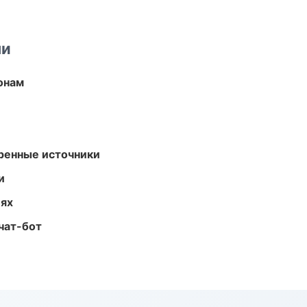
ми
онам
еренные источники
и
иях
чат-бот