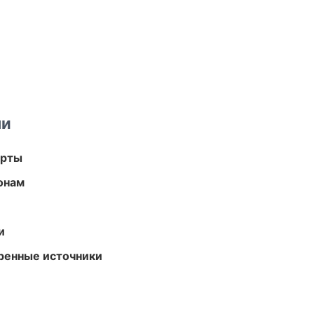
ми
арты
онам
и
еренные источники