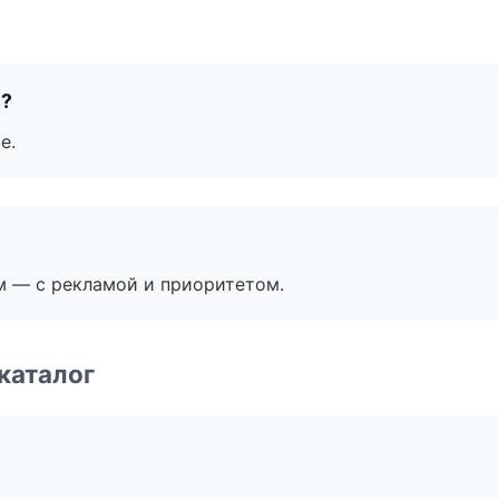
е?
е.
м — с рекламой и приоритетом.
каталог