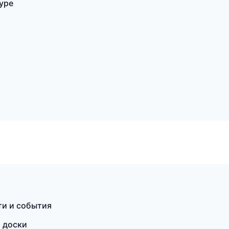
муре
ти и события
и доски