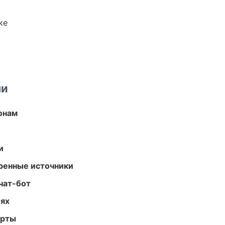
ке
ми
онам
и
еренные источники
чат-бот
иях
арты