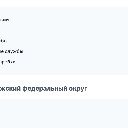
нсии
жбы
ные службы
 пробки
лжский федеральный округ