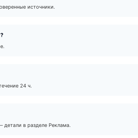
роверенные источники.
е?
е.
течение 24 ч.
— детали в разделе Реклама.