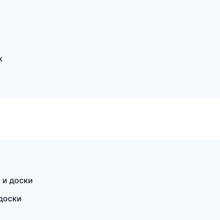
к
 и доски
 доски