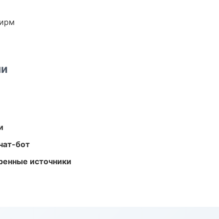
фирм
ми
и
чат-бот
еренные источники