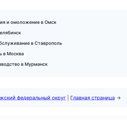
яция и омоложение в Омск
 Челябинск
 обслуживание в Ставрополь
ь в Москва
зводство в Мурманск
лжский федеральный округ
|
Главная страница
→