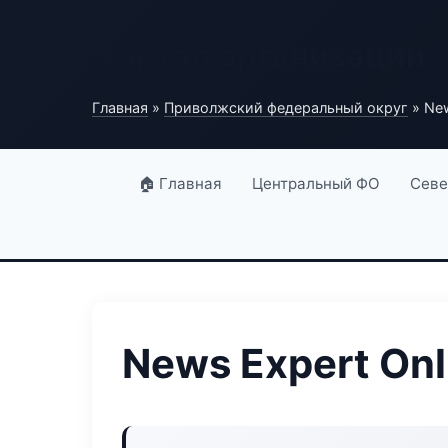
Портал организаций
Главная
»
Приволжский федеральный округ
» New
🏠 Главная
Центральный ФО
Севе
News Expert Onl