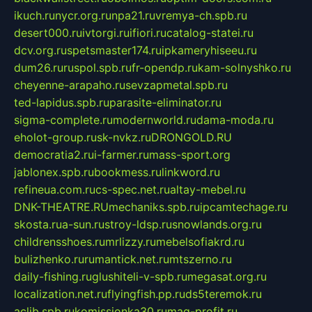
ikuch.ru
nycr.org.ru
npa21.ru
vremya-ch.spb.ru
desert000.ru
ivtorgi.ru
ifiori.ru
catalog-statei.ru
dcv.org.ru
spetsmaster174.ru
ipkameryhiseeu.ru
dum26.ru
ruspol.spb.ru
fr-opendp.ru
kam-solnyshko.ru
cheyenne-arapaho.ru
sevzapmetal.spb.ru
ted-lapidus.spb.ru
parasite-eliminator.ru
sigma-complete.ru
modernworld.ru
dama-moda.ru
eholot-group.ru
sk-nvkz.ru
DRONGOLD.RU
democratia2.ru
i-farmer.ru
mass-sport.org
jablonex.spb.ru
bookmess.ru
linkword.ru
refineua.com.ru
cs-spec.net.ru
altay-mebel.ru
DNK-THEATRE.RU
mechaniks.spb.ru
ipcamtechage.ru
skosta.ru
a-sun.ru
stroy-ldsp.ru
snowlands.org.ru
childrensshoes.ru
mrlizzy.ru
mebelsofiakrd.ru
bulizhenko.ru
rumantick.net.ru
mtszerno.ru
daily-fishing.ru
glushiteli-v-spb.ru
megasat.org.ru
localization.net.ru
flyingfish.pp.ru
ds5teremok.ru
aclib.spb.ru
komissionka30.ru
mag-profit.ru