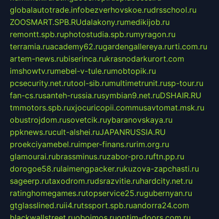
globalautotrade.info
bezverhovskoe.ru
drsschool.ru
ZOOSMART.SPB.RU
dalakony.ru
medikijob.ru
remontt.spb.ru
photostudia.spb.ru
myragon.ru
terramia.ru
academy62.ru
gardengallereya.ru
rti.com.ru
artem-news.ru
biserinca.ru
krasnodarkurort.com
imshowtv.ru
mebel-v-tule.ru
mobtopik.ru
pcsecurity.net.ru
tool-sib.ru
multimetrunit.ru
sp-tour.ru
fan-cs.ru
santeh-russia.ru
symbian9.net.ru
DSHAIR.RU
tmmotors.spb.ru
xjocuricopii.com
musavtomat.msk.ru
obustrojdom.ru
sovetcik.ru
ybaranovskaya.ru
ppknews.ru
cult-alshei.ru
JAPANRUSSIA.RU
proekciyamebel.ru
imper-finans.ru
rim.org.ru
glamourai.ru
brassminus.ru
zabor-pro.ru
ftn.pp.ru
dorogoe58.ru
laimengpacker.ru
kuzova-zapchasti.ru
sageerp.ru
taxodrom.ru
dsrazvitie.ru
hardcity.net.ru
ratinghomegames.ru
topservice25.ru
gubernyan.ru
gtglasslined.ru
ii4.ru
tssport.spb.ru
andorra24.com
blackwallstreet.ru
oboimos.ru
optim-doors.com.ru