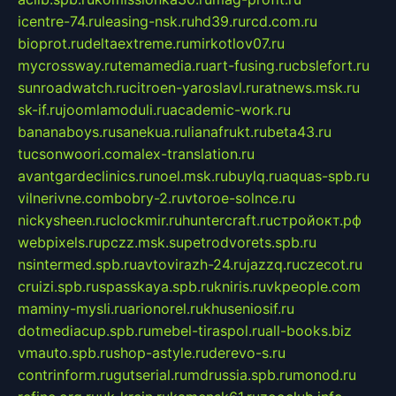
icentre-74.ru
leasing-nsk.ru
hd39.ru
rcd.com.ru
bioprot.ru
deltaextreme.ru
mirkotlov07.ru
mycrossway.ru
temamedia.ru
art-fusing.ru
cbslefort.ru
sunroadwatch.ru
citroen-yaroslavl.ru
ratnews.msk.ru
sk-if.ru
joomlamoduli.ru
academic-work.ru
bananaboys.ru
sanekua.ru
lianafrukt.ru
beta43.ru
tucsonwoori.com
alex-translation.ru
avantgardeclinics.ru
noel.msk.ru
buylq.ru
aquas-spb.ru
vilnerivne.com
bobry-2.ru
vtoroe-solnce.ru
nickysheen.ru
clockmir.ru
huntercraft.ru
стройокт.рф
webpixels.ru
pczz.msk.su
petrodvorets.spb.ru
nsintermed.spb.ru
avtovirazh-24.ru
jazzq.ru
czecot.ru
cruizi.spb.ru
spasskaya.spb.ru
kniris.ru
vkpeople.com
maminy-mysli.ru
arionorel.ru
khuseniosif.ru
dotmediacup.spb.ru
mebel-tiraspol.ru
all-books.biz
vmauto.spb.ru
shop-astyle.ru
derevo-s.ru
contrinform.ru
gutserial.ru
mdrussia.spb.ru
monod.ru