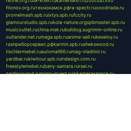
refine.org.ru
uk-krein.ru
kamensk61.ru
zooclub.info
filonov.org.ru
технокамск.рф
ra-spectr.ru
ooodriada.ru
promelmash.spb.ru
ixtys.spb.ru
fccity.ru
glamourstudio.spb.ru
kola-nature.org
spbmaster.spb.ru
musicoutlet.ru
china.msk.ru
bulldog.su
grimm-online.ru
outlander.net.ru
maga.spb.ru
anime-sell.ru
keseloy.ru
газприборсервис.рф
karmin.spb.ru
shekswood.ru
tischlermebel.ru
automall66.ru
mag-vladimir.ru
yardbar.ru
kiwitour.spb.ru
indesign.com.ru
freestylemebel.ru
bany-samara.ru
rsei.ru
naidisvoyput.ru
mgsn-invest.ru
ipkamerasannce.ru
alicante-house.ru
ibelka74.ru
cozyhouse.info
vlkargalev-studio.ru
700mb.ru
figura-ufa.ru
alina-live.ru
belarusiannews.ru
womenknow.ru
dos-vniimk.ru
sega.net.ru
dv.net.ru
phenomenonsofhistory.com
telesputnik.net.ru
wall.pp.ru
pylesosroidmi.ru
gtc-clan.ru
cligs.ru
bibikazap.ru
popova.org.ru
netwhistler.spb.ru
bellvil.ru
bonzon.ru
iss-vladik.ru