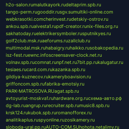
h2o-salon.ru
malutkayork.ru
deltaprim.spb.ru
tango-perm.ru
gooddir.ru
sgv.su
multiki-online.com
webkrasotki.com
cherinvest.ru
detskiy-ostrov.ru
ankou.spb.ru
alvesta1.ru
pdf-creator.ru
nix-files.org.ru
sakhatoday.ru
elektrikersymboler.ru
sputnikyes.ru
golf2club.msk.ru
aeforums.ru
zallclub.ru
multimodal.msk.ru
habaigry.ru
haikko.ru
sobakopedia.ru
isz-fest.ru
ewnc.info
screensaver-clock.net.ru
volnav.spb.ru
comnat.ru
npf.net.ru
7bit.pp.ru
kalugatur.ru
tesiaes.ru
card.com.ru
kazanka.spb.ru
gildiya-kuznecov.ru
kameryboavision.ru
griffoncom.spb.ru
fabrika-emotsiy.ru
PARK-MATROSOVA.RU
agat.spb.ru
avtoyurist-moskva1.ru
hardware.org.ru
схема-авто.рф
dg-lab.ru
angrup.ru
recruiter.spb.ru
music8.spb.ru
krsk124.ru
kubok.spb.ru
romanofforex.ru
analitikaplus.ru
spyonline.ru
zosikamery.ru
sloboda-ural.pp.ru
AUTO-COM.SU
hohota.net
alimy.ru