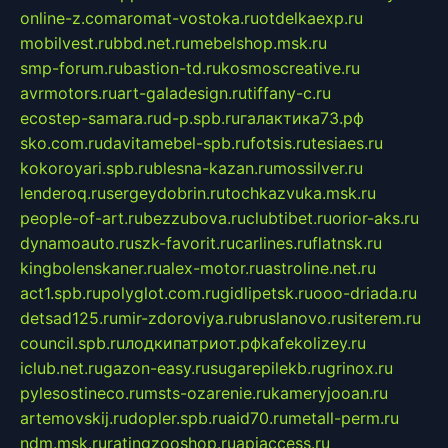
online-z.com
aromat-vostoka.ru
otdelkaexp.ru
mobilvest.ru
bbd.net.ru
mebelshop.msk.ru
smp-forum.ru
bastion-td.ru
kosmoscreative.ru
avrmotors.ru
art-galadesign.ru
tiffany-c.ru
ecostep-samara.ru
d-p.spb.ru
галактика73.рф
sko.com.ru
davitamebel-spb.ru
fotsis.ru
tesiaes.ru
kokoroyari.spb.ru
blesna-kazan.ru
mossilver.ru
lenderoq.ru
sergeydobrin.ru
tochkazvuka.msk.ru
people-of-art.ru
bezzubova.ru
clubtibet.ru
orior-aks.ru
dynamoauto.ru
szk-favorit.ru
carlines.ru
flatnsk.ru
kingbolenskaner.ru
alex-motor.ru
astroline.net.ru
act1.spb.ru
polyglot.com.ru
gidlipetsk.ru
ooo-driada.ru
detsad125.ru
mir-zdoroviya.ru
bruslanovo.ru
siterem.ru
council.spb.ru
лодкипатриот.рф
kafekolizey.ru
iclub.net.ru
gazon-easy.ru
sugarepilekb.ru
grinox.ru
pylesostineco.ru
msts-ozarenie.ru
kameryjooan.ru
artemovskij.ru
dopler.spb.ru
aid70.ru
metall-perm.ru
ndm.msk.ru
ratingzooshop.ru
apiaccess.ru