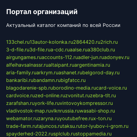
Портал организаций
Актуальный каталог компаний по всей России
133chel.ru
13autor-kolonka.ru
2864420.ru
2rich.ru
3-d-file.ru
3d-file.ru
a-cdc.ru
aalse.ru
a380club.ru
airgungames.ru
accounts-112.ru
adler-jun.ru
adonyev.ru
alfeihavsalnassr.ru
altaipant.ru
argentinamia.ru
aria-family.ru
arkrym.ru
ashanet.ru
belgorod-day.ru
bankaribi.ru
bandamn.ru
bigfatcc.ru
blagodarenie-spb.ru
borodino-media.ru
card-voice.ru
cardvoice.ru
zed-online.ru
zvonitut.ru
zebra-tlt.ru
zarafshan.ru
york-life.ru
vintovoykompressor.ru
vladivostok-map.ru
vlknrussia.ru
wasabi-shop.ru
webamator.ru
zaryna.ru
youtubefree.ru
x-ton.ru
trade-farm.ru
tajuncos.ru
taksu.ru
tor-lyubov-i-grom.ru
spayderhed-2022.ru
splclub.ru
stoppamedia.ru