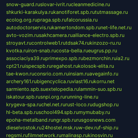
snow-guard.ru
slovar-ivrit.ru
cleanmedicine.ru
shkurki-karakulya.ru
kanotiforet.spb.ru
tutmassage.ru
ecolog.org.ru
praga.spb.ru
falcorussia.ru
autodoctorservis.ru
kamertondom.spb.ru
net-life.net.ru
avto-vozim.ru
sakhcamera.ru
alliance-electro.spb.ru
stroyavt.ru
controlweb1.ru
tdsak74.ru
kinzozo-ru.ru
kvotka.ru
iron-snab.ru
costa-bella.ru
eugrus.pp.ru
associaciya39.ru
primexpo.spb.ru
bezmorchin.ru
ia2.ru
cpt21.ru
ispecspb.ru
regahost.ru
kolosok-elita.ru
tae-kwon.ru
consrio.com.ru
insiam.ru
avegainfo.ru
archery161.ru
bigencyclica.ru
vlast16.ru
korru.net
sarmiento.spb.su
extelopedia.ru
lammin-suo.spb.ru
iskatour.spb.ru
snpi.org.ru
running-line.ru
krygeva-spa.ru
chel.net.ru
rust-loco.ru
dugshop.ru
hl-beta.spb.ru
school494.spb.ru
mymubaby.ru
epoha-metalband.ru
ngr.spb.ru
rusgosnews.com
dieselvostok.ru
24hostel.msk.ru
w-dev.ru
f-ship.ru
regsmi.ru
filmnetwork.ru
malinasp.ru
kinosvin.ru