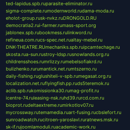
ted-lapidus.spb.ru
parasite-eliminator.ru
sigma-complete.ru
modernworld.ru
dama-moda.ru
eholot-group.ru
sk-nvkz.ru
DRONGOLD.RU
democratia2.ru
i-farmer.ru
mass-sport.org
jablonex.spb.ru
bookmess.ru
linkword.ru
refineua.com.ru
cs-spec.net.ru
altay-mebel.ru
DNK-THEATRE.RU
mechaniks.spb.ru
ipcamtechage.ru
skosta.ru
a-sun.ru
stroy-ldsp.ru
snowlands.org.ru
childrensshoes.ru
mrlizzy.ru
mebelsofiakrd.ru
bulizhenko.ru
rumantick.net.ru
mtszerno.ru
daily-fishing.ru
glushiteli-v-spb.ru
megasat.org.ru
localization.net.ru
flyingfish.pp.ru
ds5teremok.ru
aclib.spb.ru
komissionka30.ru
mag-profit.ru
icentre-74.ru
leasing-nsk.ru
hd39.ru
rcd.com.ru
bioprot.ru
deltaextreme.ru
mirkotlov07.ru
mycrossway.ru
temamedia.ru
art-fusing.ru
cbslefort.ru
sunroadwatch.ru
citroen-yaroslavl.ru
ratnews.msk.ru
sk-if.ru
joomlamoduli.ru
academic-work.ru