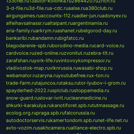
133chel.ru
13autor-kolonka.ru
2864420.ru
2rich.ru
3-d-file.ru
3d-file.ru
a-cdc.ru
aalse.ru
a380club.ru
airgungames.ru
accounts-112.ru
adler-jun.ru
adonyev.ru
alfeihavsalnassr.ru
altaipant.ru
argentinamia.ru
aria-family.ru
arkrym.ru
ashanet.ru
belgorod-day.ru
bankaribi.ru
bandamn.ru
bigfatcc.ru
blagodarenie-spb.ru
borodino-media.ru
card-voice.ru
cardvoice.ru
zed-online.ru
zvonitut.ru
zebra-tlt.ru
zarafshan.ru
york-life.ru
vintovoykompressor.ru
vladivostok-map.ru
vlknrussia.ru
wasabi-shop.ru
webamator.ru
zaryna.ru
youtubefree.ru
x-ton.ru
trade-farm.ru
tajuncos.ru
taksu.ru
tor-lyubov-i-grom.ru
spayderhed-2022.ru
splclub.ru
stoppamedia.ru
snow-guard.ru
slovar-ivrit.ru
cleanmedicine.ru
shkurki-karakulya.ru
kanotiforet.spb.ru
tutmassage.ru
ecolog.org.ru
praga.spb.ru
falcorussia.ru
autodoctorservis.ru
kamertondom.spb.ru
net-life.net.ru
avto-vozim.ru
sakhcamera.ru
alliance-electro.spb.ru