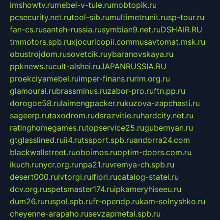
imshowtv.ru
mebel-v-tule.ru
mobtopik.ru
pcsecurity.net.ru
tool-sib.ru
multimetrunit.ru
sp-tour.ru
fan-cs.ru
santeh-russia.ru
symbian9.net.ru
DSHAIR.RU
tmmotors.spb.ru
xjocuricopii.com
musavtomat.msk.ru
obustrojdom.ru
sovetcik.ru
ybaranovskaya.ru
ppknews.ru
cult-alshei.ru
JAPANRUSSIA.RU
proekciyamebel.ru
imper-finans.ru
rim.org.ru
glamourai.ru
brassminus.ru
zabor-pro.ru
ftn.pp.ru
dorogoe58.ru
laimengpacker.ru
kuzova-zapchasti.ru
sageerp.ru
taxodrom.ru
dsrazvitie.ru
hardcity.net.ru
ratinghomegames.ru
topservice25.ru
gubernyan.ru
gtglasslined.ru
ii4.ru
tssport.spb.ru
andorra24.com
blackwallstreet.ru
oboimos.ru
optim-doors.com.ru
ikuch.ru
nycr.org.ru
npa21.ru
vremya-ch.spb.ru
desert000.ru
ivtorgi.ru
ifiori.ru
catalog-statei.ru
dcv.org.ru
spetsmaster174.ru
ipkameryhiseeu.ru
dum26.ru
ruspol.spb.ru
fr-opendp.ru
kam-solnyshko.ru
cheyenne-arapaho.ru
sevzapmetal.spb.ru