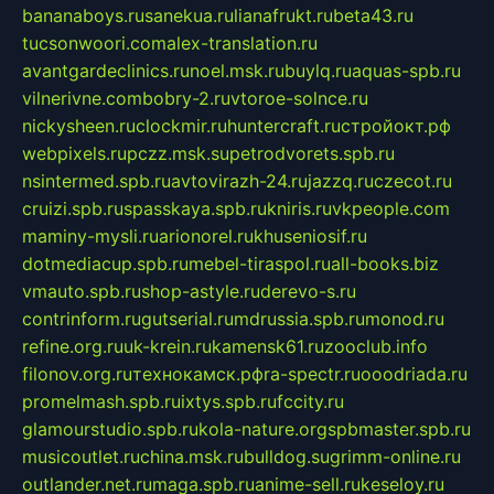
bananaboys.ru
sanekua.ru
lianafrukt.ru
beta43.ru
tucsonwoori.com
alex-translation.ru
avantgardeclinics.ru
noel.msk.ru
buylq.ru
aquas-spb.ru
vilnerivne.com
bobry-2.ru
vtoroe-solnce.ru
nickysheen.ru
clockmir.ru
huntercraft.ru
стройокт.рф
webpixels.ru
pczz.msk.su
petrodvorets.spb.ru
nsintermed.spb.ru
avtovirazh-24.ru
jazzq.ru
czecot.ru
cruizi.spb.ru
spasskaya.spb.ru
kniris.ru
vkpeople.com
maminy-mysli.ru
arionorel.ru
khuseniosif.ru
dotmediacup.spb.ru
mebel-tiraspol.ru
all-books.biz
vmauto.spb.ru
shop-astyle.ru
derevo-s.ru
contrinform.ru
gutserial.ru
mdrussia.spb.ru
monod.ru
refine.org.ru
uk-krein.ru
kamensk61.ru
zooclub.info
filonov.org.ru
технокамск.рф
ra-spectr.ru
ooodriada.ru
promelmash.spb.ru
ixtys.spb.ru
fccity.ru
glamourstudio.spb.ru
kola-nature.org
spbmaster.spb.ru
musicoutlet.ru
china.msk.ru
bulldog.su
grimm-online.ru
outlander.net.ru
maga.spb.ru
anime-sell.ru
keseloy.ru