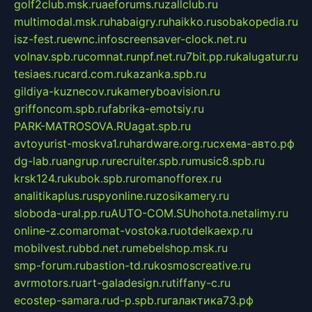
golf2club.msk.ru
aeforums.ru
zallclub.ru
multimodal.msk.ru
habaigry.ru
haikko.ru
sobakopedia.ru
isz-fest.ru
ewnc.info
screensaver-clock.net.ru
volnav.spb.ru
comnat.ru
npf.net.ru
7bit.pp.ru
kalugatur.ru
tesiaes.ru
card.com.ru
kazanka.spb.ru
gildiya-kuznecov.ru
kameryboavision.ru
griffoncom.spb.ru
fabrika-emotsiy.ru
PARK-MATROSOVA.RU
agat.spb.ru
avtoyurist-moskva1.ru
hardware.org.ru
схема-авто.рф
dg-lab.ru
angrup.ru
recruiter.spb.ru
music8.spb.ru
krsk124.ru
kubok.spb.ru
romanofforex.ru
analitikaplus.ru
spyonline.ru
zosikamery.ru
sloboda-ural.pp.ru
AUTO-COM.SU
hohota.net
alimy.ru
online-z.com
aromat-vostoka.ru
otdelkaexp.ru
mobilvest.ru
bbd.net.ru
mebelshop.msk.ru
smp-forum.ru
bastion-td.ru
kosmoscreative.ru
avrmotors.ru
art-galadesign.ru
tiffany-c.ru
ecostep-samara.ru
d-p.spb.ru
галактика73.рф