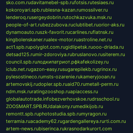
sko.com.ru
davitamebel-spb.ru
fotsis.ru
tesiaes.ru
kokoroyari.spb.ru
blesna-kazan.ru
mossilver.ru
lenderoq.ru
sergeydobrin.ru
tochkazvuka.msk.ru
people-of-art.ru
bezzubova.ru
clubtibet.ru
orior-aks.ru
dynamoauto.ru
szk-favorit.ru
carlines.ru
flatnsk.ru
kingbolenskaner.ru
alex-motor.ru
astroline.net.ru
act1.spb.ru
polyglot.com.ru
gidlipetsk.ru
ooo-driada.ru
detsad125.ru
mir-zdoroviya.ru
bruslanovo.ru
siterem.ru
council.spb.ru
лодкипатриот.рф
kafekolizey.ru
iclub.net.ru
gazon-easy.ru
sugarepilekb.ru
grinox.ru
pylesostineco.ru
msts-ozarenie.ru
kameryjooan.ru
artemovskij.ru
dopler.spb.ru
aid70.ru
metall-perm.ru
ndm.msk.ru
ratingzooshop.ru
apiaccess.ru
globalautotrade.info
bezverhovskoe.ru
drsschool.ru
ZOOSMART.SPB.RU
dalakony.ru
medikijob.ru
remontt.spb.ru
photostudia.spb.ru
myragon.ru
terramia.ru
academy62.ru
gardengallereya.ru
rti.com.ru
artem-news.ru
biserinca.ru
krasnodarkurort.com