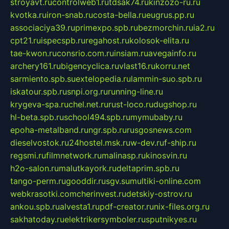
stroyavt.ru
controlweb1.ru
tdsak74.ru
kinzozo-ru.ru
kvotka.ru
iron-snab.ru
costa-bella.ru
eugrus.pp.ru
associaciya39.ru
primexpo.spb.ru
bezmorchin.ru
ia2.ru
cpt21.ru
ispecspb.ru
regahost.ru
kolosok-elita.ru
tae-kwon.ru
consrio.com.ru
insiam.ru
avegainfo.ru
archery161.ru
bigencyclica.ru
vlast16.ru
korru.net
sarmiento.spb.su
extelopedia.ru
lammin-suo.spb.ru
iskatour.spb.ru
snpi.org.ru
running-line.ru
krygeva-spa.ru
chel.net.ru
rust-loco.ru
dugshop.ru
hl-beta.spb.ru
school494.spb.ru
mymubaby.ru
epoha-metalband.ru
ngr.spb.ru
rusgosnews.com
dieselvostok.ru
24hostel.msk.ru
w-dev.ru
f-ship.ru
regsmi.ru
filmnetwork.ru
malinasp.ru
kinosvin.ru
h2o-salon.ru
malutkayork.ru
deltaprim.spb.ru
tango-perm.ru
gooddir.ru
sgv.su
multiki-online.com
webkrasotki.com
cherinvest.ru
detskiy-ostrov.ru
ankou.spb.ru
alvesta1.ru
pdf-creator.ru
nix-files.org.ru
sakhatoday.ru
elektrikersymboler.ru
sputnikyes.ru