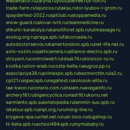
webamator.ru
zaryna.ru
youtubefree.ru
x-ton.ru
trade-farm.ru
tajuncos.ru
taksu.ru
tor-lyubov-i-grom.ru
spayderhed-2022.ru
splclub.ru
stoppamedia.ru
snow-guard.ru
slovar-ivrit.ru
cleanmedicine.ru
shkurki-karakulya.ru
kanotiforet.spb.ru
tutmassage.ru
ecolog.org.ru
praga.spb.ru
falcorussia.ru
autodoctorservis.ru
kamertondom.spb.ru
net-life.net.ru
avto-vozim.ru
sakhcamera.ru
alliance-electro.spb.ru
stroyavt.ru
controlweb1.ru
tdsak74.ru
kinzozo-ru.ru
kvotka.ru
iron-snab.ru
costa-bella.ru
eugrus.pp.ru
associaciya39.ru
primexpo.spb.ru
bezmorchin.ru
ia2.ru
cpt21.ru
ispecspb.ru
regahost.ru
kolosok-elita.ru
tae-kwon.ru
consrio.com.ru
insiam.ru
avegainfo.ru
archery161.ru
bigencyclica.ru
vlast16.ru
korru.net
sarmiento.spb.su
extelopedia.ru
lammin-suo.spb.ru
iskatour.spb.ru
snpi.org.ru
running-line.ru
krygeva-spa.ru
chel.net.ru
rust-loco.ru
dugshop.ru
hl-beta.spb.ru
school494.spb.ru
mymubaby.ru