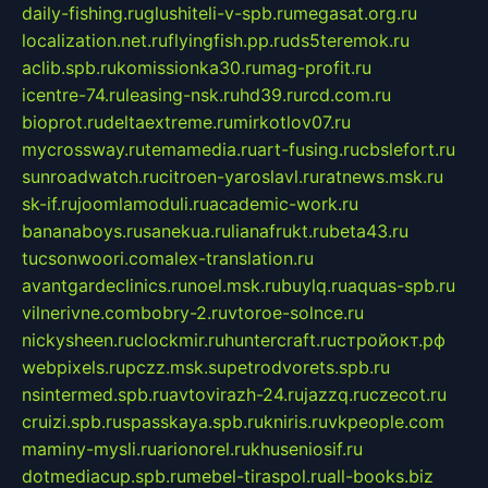
daily-fishing.ru
glushiteli-v-spb.ru
megasat.org.ru
localization.net.ru
flyingfish.pp.ru
ds5teremok.ru
aclib.spb.ru
komissionka30.ru
mag-profit.ru
icentre-74.ru
leasing-nsk.ru
hd39.ru
rcd.com.ru
bioprot.ru
deltaextreme.ru
mirkotlov07.ru
mycrossway.ru
temamedia.ru
art-fusing.ru
cbslefort.ru
sunroadwatch.ru
citroen-yaroslavl.ru
ratnews.msk.ru
sk-if.ru
joomlamoduli.ru
academic-work.ru
bananaboys.ru
sanekua.ru
lianafrukt.ru
beta43.ru
tucsonwoori.com
alex-translation.ru
avantgardeclinics.ru
noel.msk.ru
buylq.ru
aquas-spb.ru
vilnerivne.com
bobry-2.ru
vtoroe-solnce.ru
nickysheen.ru
clockmir.ru
huntercraft.ru
стройокт.рф
webpixels.ru
pczz.msk.su
petrodvorets.spb.ru
nsintermed.spb.ru
avtovirazh-24.ru
jazzq.ru
czecot.ru
cruizi.spb.ru
spasskaya.spb.ru
kniris.ru
vkpeople.com
maminy-mysli.ru
arionorel.ru
khuseniosif.ru
dotmediacup.spb.ru
mebel-tiraspol.ru
all-books.biz