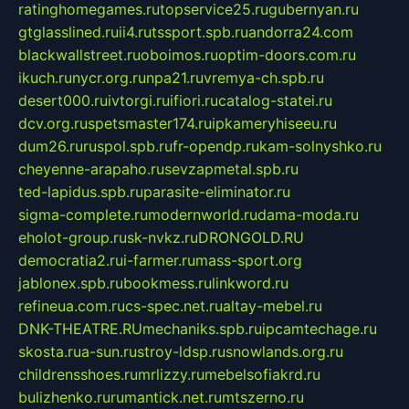
ratinghomegames.ru
topservice25.ru
gubernyan.ru
gtglasslined.ru
ii4.ru
tssport.spb.ru
andorra24.com
blackwallstreet.ru
oboimos.ru
optim-doors.com.ru
ikuch.ru
nycr.org.ru
npa21.ru
vremya-ch.spb.ru
desert000.ru
ivtorgi.ru
ifiori.ru
catalog-statei.ru
dcv.org.ru
spetsmaster174.ru
ipkameryhiseeu.ru
dum26.ru
ruspol.spb.ru
fr-opendp.ru
kam-solnyshko.ru
cheyenne-arapaho.ru
sevzapmetal.spb.ru
ted-lapidus.spb.ru
parasite-eliminator.ru
sigma-complete.ru
modernworld.ru
dama-moda.ru
eholot-group.ru
sk-nvkz.ru
DRONGOLD.RU
democratia2.ru
i-farmer.ru
mass-sport.org
jablonex.spb.ru
bookmess.ru
linkword.ru
refineua.com.ru
cs-spec.net.ru
altay-mebel.ru
DNK-THEATRE.RU
mechaniks.spb.ru
ipcamtechage.ru
skosta.ru
a-sun.ru
stroy-ldsp.ru
snowlands.org.ru
childrensshoes.ru
mrlizzy.ru
mebelsofiakrd.ru
bulizhenko.ru
rumantick.net.ru
mtszerno.ru