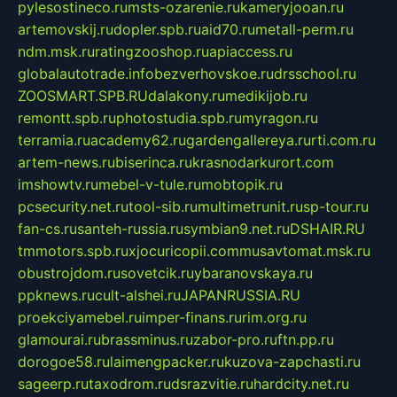
pylesostineco.ru
msts-ozarenie.ru
kameryjooan.ru
artemovskij.ru
dopler.spb.ru
aid70.ru
metall-perm.ru
ndm.msk.ru
ratingzooshop.ru
apiaccess.ru
globalautotrade.info
bezverhovskoe.ru
drsschool.ru
ZOOSMART.SPB.RU
dalakony.ru
medikijob.ru
remontt.spb.ru
photostudia.spb.ru
myragon.ru
terramia.ru
academy62.ru
gardengallereya.ru
rti.com.ru
artem-news.ru
biserinca.ru
krasnodarkurort.com
imshowtv.ru
mebel-v-tule.ru
mobtopik.ru
pcsecurity.net.ru
tool-sib.ru
multimetrunit.ru
sp-tour.ru
fan-cs.ru
santeh-russia.ru
symbian9.net.ru
DSHAIR.RU
tmmotors.spb.ru
xjocuricopii.com
musavtomat.msk.ru
obustrojdom.ru
sovetcik.ru
ybaranovskaya.ru
ppknews.ru
cult-alshei.ru
JAPANRUSSIA.RU
proekciyamebel.ru
imper-finans.ru
rim.org.ru
glamourai.ru
brassminus.ru
zabor-pro.ru
ftn.pp.ru
dorogoe58.ru
laimengpacker.ru
kuzova-zapchasti.ru
sageerp.ru
taxodrom.ru
dsrazvitie.ru
hardcity.net.ru