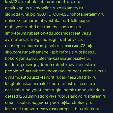
krsk124.ru
kubok.spb.ru
romanofforex.ru
analitikaplus.ru
spyonline.ru
zosikamery.ru
sloboda-ural.pp.ru
AUTO-COM.SU
hohota.net
alimy.ru
online-z.com
aromat-vostoka.ru
otdelkaexp.ru
mobilvest.ru
bbd.net.ru
mebelshop.msk.ru
smp-forum.ru
bastion-td.ru
kosmoscreative.ru
avrmotors.ru
art-galadesign.ru
tiffany-c.ru
ecostep-samara.ru
d-p.spb.ru
галактика73.рф
sko.com.ru
davitamebel-spb.ru
fotsis.ru
tesiaes.ru
kokoroyari.spb.ru
blesna-kazan.ru
mossilver.ru
lenderoq.ru
sergeydobrin.ru
tochkazvuka.msk.ru
people-of-art.ru
bezzubova.ru
clubtibet.ru
orior-aks.ru
dynamoauto.ru
szk-favorit.ru
carlines.ru
flatnsk.ru
kingbolenskaner.ru
alex-motor.ru
astroline.net.ru
act1.spb.ru
polyglot.com.ru
gidlipetsk.ru
ooo-driada.ru
detsad125.ru
mir-zdoroviya.ru
bruslanovo.ru
siterem.ru
council.spb.ru
лодкипатриот.рф
kafekolizey.ru
iclub.net.ru
gazon-easy.ru
sugarepilekb.ru
grinox.ru