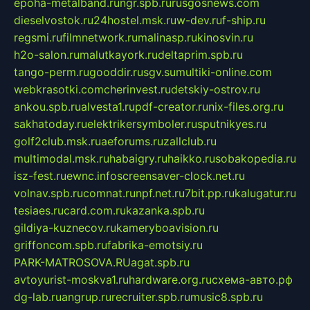
epoha-metalband.ru
ngr.spb.ru
rusgosnews.com
dieselvostok.ru
24hostel.msk.ru
w-dev.ru
f-ship.ru
regsmi.ru
filmnetwork.ru
malinasp.ru
kinosvin.ru
h2o-salon.ru
malutkayork.ru
deltaprim.spb.ru
tango-perm.ru
gooddir.ru
sgv.su
multiki-online.com
webkrasotki.com
cherinvest.ru
detskiy-ostrov.ru
ankou.spb.ru
alvesta1.ru
pdf-creator.ru
nix-files.org.ru
sakhatoday.ru
elektrikersymboler.ru
sputnikyes.ru
golf2club.msk.ru
aeforums.ru
zallclub.ru
multimodal.msk.ru
habaigry.ru
haikko.ru
sobakopedia.ru
isz-fest.ru
ewnc.info
screensaver-clock.net.ru
volnav.spb.ru
comnat.ru
npf.net.ru
7bit.pp.ru
kalugatur.ru
tesiaes.ru
card.com.ru
kazanka.spb.ru
gildiya-kuznecov.ru
kameryboavision.ru
griffoncom.spb.ru
fabrika-emotsiy.ru
PARK-MATROSOVA.RU
agat.spb.ru
avtoyurist-moskva1.ru
hardware.org.ru
схема-авто.рф
dg-lab.ru
angrup.ru
recruiter.spb.ru
music8.spb.ru