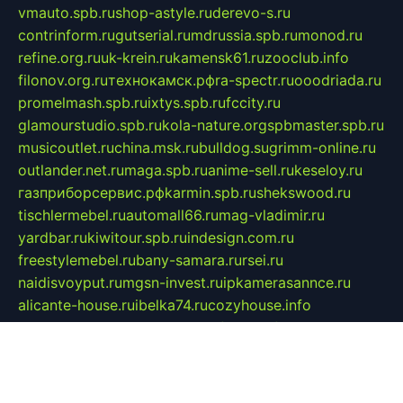
vmauto.spb.ru
shop-astyle.ru
derevo-s.ru
contrinform.ru
gutserial.ru
mdrussia.spb.ru
monod.ru
refine.org.ru
uk-krein.ru
kamensk61.ru
zooclub.info
filonov.org.ru
технокамск.рф
ra-spectr.ru
ooodriada.ru
promelmash.spb.ru
ixtys.spb.ru
fccity.ru
glamourstudio.spb.ru
kola-nature.org
spbmaster.spb.ru
musicoutlet.ru
china.msk.ru
bulldog.su
grimm-online.ru
outlander.net.ru
maga.spb.ru
anime-sell.ru
keseloy.ru
газприборсервис.рф
karmin.spb.ru
shekswood.ru
tischlermebel.ru
automall66.ru
mag-vladimir.ru
yardbar.ru
kiwitour.spb.ru
indesign.com.ru
freestylemebel.ru
bany-samara.ru
rsei.ru
naidisvoyput.ru
mgsn-invest.ru
ipkamerasannce.ru
alicante-house.ru
ibelka74.ru
cozyhouse.info
vlkargalev-studio.ru
700mb.ru
figura-ufa.ru
alina-live.ru
belarusiannews.ru
womenknow.ru
dos-vniimk.ru
sega.net.ru
dv.net.ru
phenomenonsofhistory.com
telesputnik.net.ru
wall.pp.ru
pylesosroidmi.ru