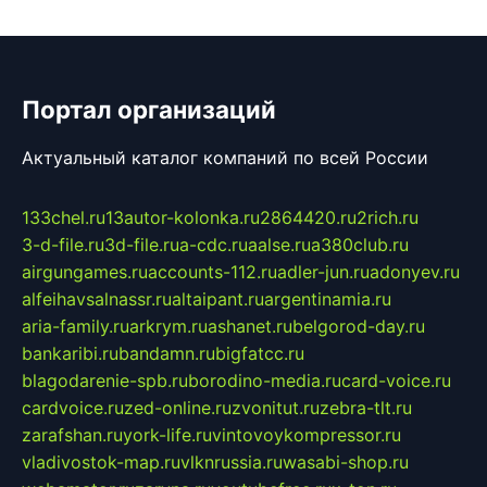
Портал организаций
Актуальный каталог компаний по всей России
133chel.ru
13autor-kolonka.ru
2864420.ru
2rich.ru
3-d-file.ru
3d-file.ru
a-cdc.ru
aalse.ru
a380club.ru
airgungames.ru
accounts-112.ru
adler-jun.ru
adonyev.ru
alfeihavsalnassr.ru
altaipant.ru
argentinamia.ru
aria-family.ru
arkrym.ru
ashanet.ru
belgorod-day.ru
bankaribi.ru
bandamn.ru
bigfatcc.ru
blagodarenie-spb.ru
borodino-media.ru
card-voice.ru
cardvoice.ru
zed-online.ru
zvonitut.ru
zebra-tlt.ru
zarafshan.ru
york-life.ru
vintovoykompressor.ru
vladivostok-map.ru
vlknrussia.ru
wasabi-shop.ru