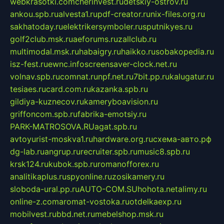
webkrasotki.com
cherinvest.ru
detskiy-ostrov.ru
ankou.spb.ru
alvesta1.ru
pdf-creator.ru
nix-files.org.ru
sakhatoday.ru
elektrikersymboler.ru
sputnikyes.ru
golf2club.msk.ru
aeforums.ru
zallclub.ru
multimodal.msk.ru
habaigry.ru
haikko.ru
sobakopedia.ru
isz-fest.ru
ewnc.info
screensaver-clock.net.ru
volnav.spb.ru
comnat.ru
npf.net.ru
7bit.pp.ru
kalugatur.ru
tesiaes.ru
card.com.ru
kazanka.spb.ru
gildiya-kuznecov.ru
kameryboavision.ru
griffoncom.spb.ru
fabrika-emotsiy.ru
PARK-MATROSOVA.RU
agat.spb.ru
avtoyurist-moskva1.ru
hardware.org.ru
схема-авто.рф
dg-lab.ru
angrup.ru
recruiter.spb.ru
music8.spb.ru
krsk124.ru
kubok.spb.ru
romanofforex.ru
analitikaplus.ru
spyonline.ru
zosikamery.ru
sloboda-ural.pp.ru
AUTO-COM.SU
hohota.net
alimy.ru
online-z.com
aromat-vostoka.ru
otdelkaexp.ru
mobilvest.ru
bbd.net.ru
mebelshop.msk.ru