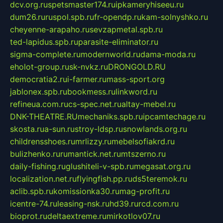
dcv.org.ru
spetsmaster174.ru
ipkameryhiseeu.ru
dum26.ru
ruspol.spb.ru
fr-opendp.ru
kam-solnyshko.ru
cheyenne-arapaho.ru
sevzapmetal.spb.ru
ted-lapidus.spb.ru
parasite-eliminator.ru
sigma-complete.ru
modernworld.ru
dama-moda.ru
eholot-group.ru
sk-nvkz.ru
DRONGOLD.RU
democratia2.ru
i-farmer.ru
mass-sport.org
jablonex.spb.ru
bookmess.ru
linkword.ru
refineua.com.ru
cs-spec.net.ru
altay-mebel.ru
DNK-THEATRE.RU
mechaniks.spb.ru
ipcamtechage.ru
skosta.ru
a-sun.ru
stroy-ldsp.ru
snowlands.org.ru
childrensshoes.ru
mrlizzy.ru
mebelsofiakrd.ru
bulizhenko.ru
rumantick.net.ru
mtszerno.ru
daily-fishing.ru
glushiteli-v-spb.ru
megasat.org.ru
localization.net.ru
flyingfish.pp.ru
ds5teremok.ru
aclib.spb.ru
komissionka30.ru
mag-profit.ru
icentre-74.ru
leasing-nsk.ru
hd39.ru
rcd.com.ru
bioprot.ru
deltaextreme.ru
mirkotlov07.ru