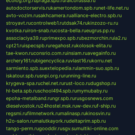
ecolog.org.ru
praga.spb.ru
falcorussia.ru
autodoctorservis.ru
kamertondom.spb.ru
net-life.net.ru
avto-vozim.ru
sakhcamera.ru
alliance-electro.spb.ru
stroyavt.ru
controlweb1.ru
tdsak74.ru
kinzozo-ru.ru
kvotka.ru
iron-snab.ru
costa-bella.ru
eugrus.pp.ru
associaciya39.ru
primexpo.spb.ru
bezmorchin.ru
ia2.ru
cpt21.ru
ispecspb.ru
regahost.ru
kolosok-elita.ru
tae-kwon.ru
consrio.com.ru
insiam.ru
avegainfo.ru
archery161.ru
bigencyclica.ru
vlast16.ru
korru.net
sarmiento.spb.su
extelopedia.ru
lammin-suo.spb.ru
iskatour.spb.ru
snpi.org.ru
running-line.ru
krygeva-spa.ru
chel.net.ru
rust-loco.ru
dugshop.ru
hl-beta.spb.ru
school494.spb.ru
mymubaby.ru
epoha-metalband.ru
ngr.spb.ru
rusgosnews.com
dieselvostok.ru
24hostel.msk.ru
w-dev.ru
f-ship.ru
regsmi.ru
filmnetwork.ru
malinasp.ru
kinosvin.ru
h2o-salon.ru
malutkayork.ru
deltaprim.spb.ru
tango-perm.ru
gooddir.ru
sgv.su
multiki-online.com