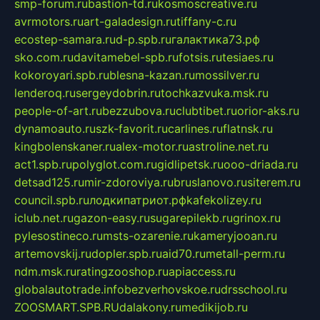
smp-forum.ru
bastion-td.ru
kosmoscreative.ru
avrmotors.ru
art-galadesign.ru
tiffany-c.ru
ecostep-samara.ru
d-p.spb.ru
галактика73.рф
sko.com.ru
davitamebel-spb.ru
fotsis.ru
tesiaes.ru
kokoroyari.spb.ru
blesna-kazan.ru
mossilver.ru
lenderoq.ru
sergeydobrin.ru
tochkazvuka.msk.ru
people-of-art.ru
bezzubova.ru
clubtibet.ru
orior-aks.ru
dynamoauto.ru
szk-favorit.ru
carlines.ru
flatnsk.ru
kingbolenskaner.ru
alex-motor.ru
astroline.net.ru
act1.spb.ru
polyglot.com.ru
gidlipetsk.ru
ooo-driada.ru
detsad125.ru
mir-zdoroviya.ru
bruslanovo.ru
siterem.ru
council.spb.ru
лодкипатриот.рф
kafekolizey.ru
iclub.net.ru
gazon-easy.ru
sugarepilekb.ru
grinox.ru
pylesostineco.ru
msts-ozarenie.ru
kameryjooan.ru
artemovskij.ru
dopler.spb.ru
aid70.ru
metall-perm.ru
ndm.msk.ru
ratingzooshop.ru
apiaccess.ru
globalautotrade.info
bezverhovskoe.ru
drsschool.ru
ZOOSMART.SPB.RU
dalakony.ru
medikijob.ru