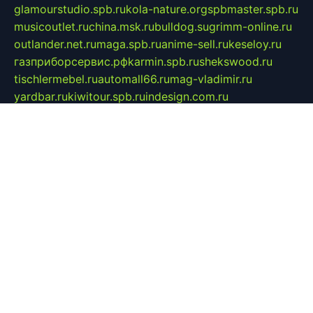
glamourstudio.spb.ru
kola-nature.org
spbmaster.spb.ru
musicoutlet.ru
china.msk.ru
bulldog.su
grimm-online.ru
outlander.net.ru
maga.spb.ru
anime-sell.ru
keseloy.ru
газприборсервис.рф
karmin.spb.ru
shekswood.ru
tischlermebel.ru
automall66.ru
mag-vladimir.ru
yardbar.ru
kiwitour.spb.ru
indesign.com.ru
freestylemebel.ru
bany-samara.ru
rsei.ru
naidisvoyput.ru
mgsn-invest.ru
ipkamerasannce.ru
alicante-house.ru
ibelka74.ru
cozyhouse.info
vlkargalev-studio.ru
700mb.ru
figura-ufa.ru
alina-live.ru
belarusiannews.ru
womenknow.ru
dos-vniimk.ru
sega.net.ru
dv.net.ru
phenomenonsofhistory.com
telesputnik.net.ru
wall.pp.ru
pylesosroidmi.ru
gtc-clan.ru
cligs.ru
bibikazap.ru
popova.org.ru
netwhistler.spb.ru
bellvil.ru
bonzon.ru
iss-vladik.ru
defiparis.net.ru
las-gryzas.ru
amku.ru
electednews.spb.ru
feather.org.ru
spar72.ru
tankiigri.ru
dominus.com.ru
ibtree.ru
sanykool.pp.ru
unixlib.org.ru