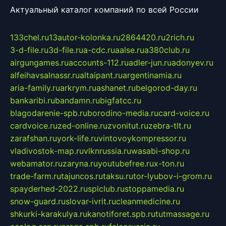
Актуальный каталог компаний по всей России
133chel.ru
13autor-kolonka.ru
2864420.ru
2rich.ru
3-d-file.ru
3d-file.ru
a-cdc.ru
aalse.ru
a380club.ru
airgungames.ru
accounts-112.ru
adler-jun.ru
adonyev.ru
alfeihavsalnassr.ru
altaipant.ru
argentinamia.ru
aria-family.ru
arkrym.ru
ashanet.ru
belgorod-day.ru
bankaribi.ru
bandamn.ru
bigfatcc.ru
blagodarenie-spb.ru
borodino-media.ru
card-voice.ru
cardvoice.ru
zed-online.ru
zvonitut.ru
zebra-tlt.ru
zarafshan.ru
york-life.ru
vintovoykompressor.ru
vladivostok-map.ru
vlknrussia.ru
wasabi-shop.ru
webamator.ru
zaryna.ru
youtubefree.ru
x-ton.ru
trade-farm.ru
tajuncos.ru
taksu.ru
tor-lyubov-i-grom.ru
spayderhed-2022.ru
splclub.ru
stoppamedia.ru
snow-guard.ru
slovar-ivrit.ru
cleanmedicine.ru
shkurki-karakulya.ru
kanotiforet.spb.ru
tutmassage.ru