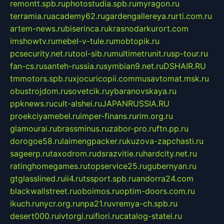
remontt.spb.ru
photostudia.spb.ru
myragon.ru
terramia.ru
academy62.ru
gardengallereya.ru
rti.com.ru
artem-news.ru
biserinca.ru
krasnodarkurort.com
imshowtv.ru
mebel-v-tule.ru
mobtopik.ru
pcsecurity.net.ru
tool-sib.ru
multimetrunit.ru
sp-tour.ru
fan-cs.ru
santeh-russia.ru
symbian9.net.ru
DSHAIR.RU
tmmotors.spb.ru
xjocuricopii.com
musavtomat.msk.ru
obustrojdom.ru
sovetcik.ru
ybaranovskaya.ru
ppknews.ru
cult-alshei.ru
JAPANRUSSIA.RU
proekciyamebel.ru
imper-finans.ru
rim.org.ru
glamourai.ru
brassminus.ru
zabor-pro.ru
ftn.pp.ru
dorogoe58.ru
laimengpacker.ru
kuzova-zapchasti.ru
sageerp.ru
taxodrom.ru
dsrazvitie.ru
hardcity.net.ru
ratinghomegames.ru
topservice25.ru
gubernyan.ru
gtglasslined.ru
ii4.ru
tssport.spb.ru
andorra24.com
blackwallstreet.ru
oboimos.ru
optim-doors.com.ru
ikuch.ru
nycr.org.ru
npa21.ru
vremya-ch.spb.ru
desert000.ru
ivtorgi.ru
ifiori.ru
catalog-statei.ru