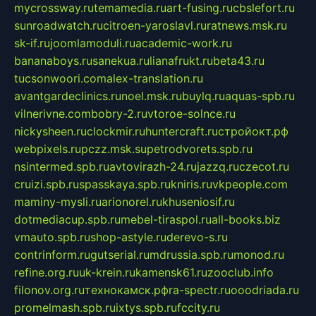
mycrossway.ru
temamedia.ru
art-fusing.ru
cbslefort.ru
sunroadwatch.ru
citroen-yaroslavl.ru
ratnews.msk.ru
sk-if.ru
joomlamoduli.ru
academic-work.ru
bananaboys.ru
sanekua.ru
lianafrukt.ru
beta43.ru
tucsonwoori.com
alex-translation.ru
avantgardeclinics.ru
noel.msk.ru
buylq.ru
aquas-spb.ru
vilnerivne.com
bobry-2.ru
vtoroe-solnce.ru
nickysheen.ru
clockmir.ru
huntercraft.ru
стройокт.рф
webpixels.ru
pczz.msk.su
petrodvorets.spb.ru
nsintermed.spb.ru
avtovirazh-24.ru
jazzq.ru
czecot.ru
cruizi.spb.ru
spasskaya.spb.ru
kniris.ru
vkpeople.com
maminy-mysli.ru
arionorel.ru
khuseniosif.ru
dotmediacup.spb.ru
mebel-tiraspol.ru
all-books.biz
vmauto.spb.ru
shop-astyle.ru
derevo-s.ru
contrinform.ru
gutserial.ru
mdrussia.spb.ru
monod.ru
refine.org.ru
uk-krein.ru
kamensk61.ru
zooclub.info
filonov.org.ru
технокамск.рф
ra-spectr.ru
ooodriada.ru
promelmash.spb.ru
ixtys.spb.ru
fccity.ru