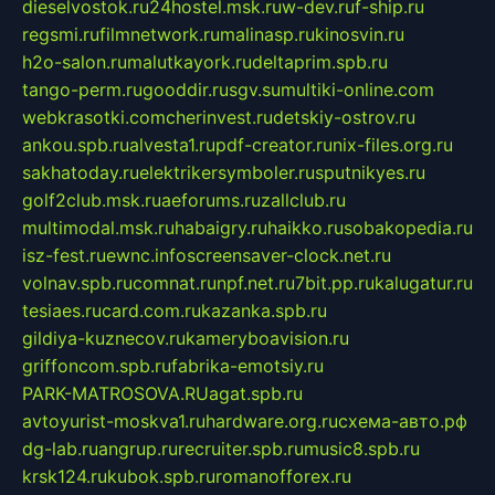
dieselvostok.ru
24hostel.msk.ru
w-dev.ru
f-ship.ru
regsmi.ru
filmnetwork.ru
malinasp.ru
kinosvin.ru
h2o-salon.ru
malutkayork.ru
deltaprim.spb.ru
tango-perm.ru
gooddir.ru
sgv.su
multiki-online.com
webkrasotki.com
cherinvest.ru
detskiy-ostrov.ru
ankou.spb.ru
alvesta1.ru
pdf-creator.ru
nix-files.org.ru
sakhatoday.ru
elektrikersymboler.ru
sputnikyes.ru
golf2club.msk.ru
aeforums.ru
zallclub.ru
multimodal.msk.ru
habaigry.ru
haikko.ru
sobakopedia.ru
isz-fest.ru
ewnc.info
screensaver-clock.net.ru
volnav.spb.ru
comnat.ru
npf.net.ru
7bit.pp.ru
kalugatur.ru
tesiaes.ru
card.com.ru
kazanka.spb.ru
gildiya-kuznecov.ru
kameryboavision.ru
griffoncom.spb.ru
fabrika-emotsiy.ru
PARK-MATROSOVA.RU
agat.spb.ru
avtoyurist-moskva1.ru
hardware.org.ru
схема-авто.рф
dg-lab.ru
angrup.ru
recruiter.spb.ru
music8.spb.ru
krsk124.ru
kubok.spb.ru
romanofforex.ru