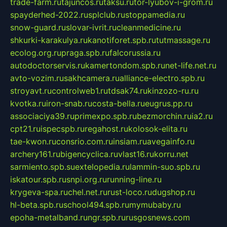
trade-farm.ru
tajuncos.ru
taksu.ru
tor-lyubov-i-grom.ru
spayderhed-2022.ru
splclub.ru
stoppamedia.ru
snow-guard.ru
slovar-ivrit.ru
cleanmedicine.ru
shkurki-karakulya.ru
kanotiforet.spb.ru
tutmassage.ru
ecolog.org.ru
praga.spb.ru
falcorussia.ru
autodoctorservis.ru
kamertondom.spb.ru
net-life.net.ru
avto-vozim.ru
sakhcamera.ru
alliance-electro.spb.ru
stroyavt.ru
controlweb1.ru
tdsak74.ru
kinzozo-ru.ru
kvotka.ru
iron-snab.ru
costa-bella.ru
eugrus.pp.ru
associaciya39.ru
primexpo.spb.ru
bezmorchin.ru
ia2.ru
cpt21.ru
ispecspb.ru
regahost.ru
kolosok-elita.ru
tae-kwon.ru
consrio.com.ru
insiam.ru
avegainfo.ru
archery161.ru
bigencyclica.ru
vlast16.ru
korru.net
sarmiento.spb.su
extelopedia.ru
lammin-suo.spb.ru
iskatour.spb.ru
snpi.org.ru
running-line.ru
krygeva-spa.ru
chel.net.ru
rust-loco.ru
dugshop.ru
hl-beta.spb.ru
school494.spb.ru
mymubaby.ru
epoha-metalband.ru
ngr.spb.ru
rusgosnews.com