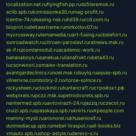
localization.net.ru
flyingfish.pp.ru
ds5teremok.ru
aclib.spb.ru
komissionka30.ru
mag-profit.ru
icentre-74.ru
leasing-nsk.ru
hd39.ru
rcd.com.ru
bioprot.ru
deltaextreme.ru
mirkotlov07.ru
mycrossway.ru
temamedia.ru
art-fusing.ru
cbslefort.ru
sunroadwatch.ru
citroen-yaroslavl.ru
ratnews.msk.ru
sk-if.ru
joomlamoduli.ru
academic-work.ru
bananaboys.ru
sanekua.ru
lianafrukt.ru
beta43.ru
tucsonwoori.com
alex-translation.ru
avantgardeclinics.ru
noel.msk.ru
buylq.ru
aquas-spb.ru
vilnerivne.com
bobry-2.ru
vtoroe-solnce.ru
nickysheen.ru
clockmir.ru
huntercraft.ru
стройокт.рф
webpixels.ru
pczz.msk.su
petrodvorets.spb.ru
nsintermed.spb.ru
avtovirazh-24.ru
jazzq.ru
czecot.ru
cruizi.spb.ru
spasskaya.spb.ru
kniris.ru
vkpeople.com
maminy-mysli.ru
arionorel.ru
khuseniosif.ru
dotmediacup.spb.ru
mebel-tiraspol.ru
all-books.biz
vmauto.spb.ru
shop-astyle.ru
derevo-s.ru