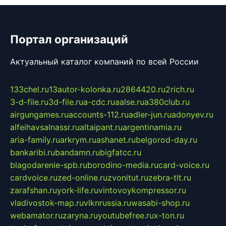
Портал организаций
Актуальный каталог компаний по всей России
133chel.ru
13autor-kolonka.ru
2864420.ru
2rich.ru
3-d-file.ru
3d-file.ru
a-cdc.ru
aalse.ru
a380club.ru
airgungames.ru
accounts-112.ru
adler-jun.ru
adonyev.ru
alfeihavsalnassr.ru
altaipant.ru
argentinamia.ru
aria-family.ru
arkrym.ru
ashanet.ru
belgorod-day.ru
bankaribi.ru
bandamn.ru
bigfatcc.ru
blagodarenie-spb.ru
borodino-media.ru
card-voice.ru
cardvoice.ru
zed-online.ru
zvonitut.ru
zebra-tlt.ru
zarafshan.ru
york-life.ru
vintovoykompressor.ru
vladivostok-map.ru
vlknrussia.ru
wasabi-shop.ru
webamator.ru
zaryna.ru
youtubefree.ru
x-ton.ru