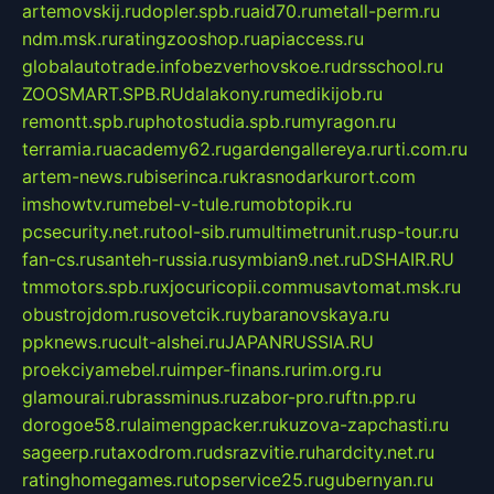
artemovskij.ru
dopler.spb.ru
aid70.ru
metall-perm.ru
ndm.msk.ru
ratingzooshop.ru
apiaccess.ru
globalautotrade.info
bezverhovskoe.ru
drsschool.ru
ZOOSMART.SPB.RU
dalakony.ru
medikijob.ru
remontt.spb.ru
photostudia.spb.ru
myragon.ru
terramia.ru
academy62.ru
gardengallereya.ru
rti.com.ru
artem-news.ru
biserinca.ru
krasnodarkurort.com
imshowtv.ru
mebel-v-tule.ru
mobtopik.ru
pcsecurity.net.ru
tool-sib.ru
multimetrunit.ru
sp-tour.ru
fan-cs.ru
santeh-russia.ru
symbian9.net.ru
DSHAIR.RU
tmmotors.spb.ru
xjocuricopii.com
musavtomat.msk.ru
obustrojdom.ru
sovetcik.ru
ybaranovskaya.ru
ppknews.ru
cult-alshei.ru
JAPANRUSSIA.RU
proekciyamebel.ru
imper-finans.ru
rim.org.ru
glamourai.ru
brassminus.ru
zabor-pro.ru
ftn.pp.ru
dorogoe58.ru
laimengpacker.ru
kuzova-zapchasti.ru
sageerp.ru
taxodrom.ru
dsrazvitie.ru
hardcity.net.ru
ratinghomegames.ru
topservice25.ru
gubernyan.ru