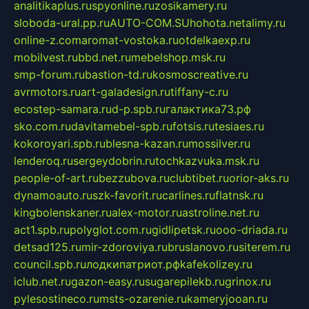
analitikaplus.ru
spyonline.ru
zosikamery.ru
sloboda-ural.pp.ru
AUTO-COM.SU
hohota.net
alimy.ru
online-z.com
aromat-vostoka.ru
otdelkaexp.ru
mobilvest.ru
bbd.net.ru
mebelshop.msk.ru
smp-forum.ru
bastion-td.ru
kosmoscreative.ru
avrmotors.ru
art-galadesign.ru
tiffany-c.ru
ecostep-samara.ru
d-p.spb.ru
галактика73.рф
sko.com.ru
davitamebel-spb.ru
fotsis.ru
tesiaes.ru
kokoroyari.spb.ru
blesna-kazan.ru
mossilver.ru
lenderoq.ru
sergeydobrin.ru
tochkazvuka.msk.ru
people-of-art.ru
bezzubova.ru
clubtibet.ru
orior-aks.ru
dynamoauto.ru
szk-favorit.ru
carlines.ru
flatnsk.ru
kingbolenskaner.ru
alex-motor.ru
astroline.net.ru
act1.spb.ru
polyglot.com.ru
gidlipetsk.ru
ooo-driada.ru
detsad125.ru
mir-zdoroviya.ru
bruslanovo.ru
siterem.ru
council.spb.ru
лодкипатриот.рф
kafekolizey.ru
iclub.net.ru
gazon-easy.ru
sugarepilekb.ru
grinox.ru
pylesostineco.ru
msts-ozarenie.ru
kameryjooan.ru