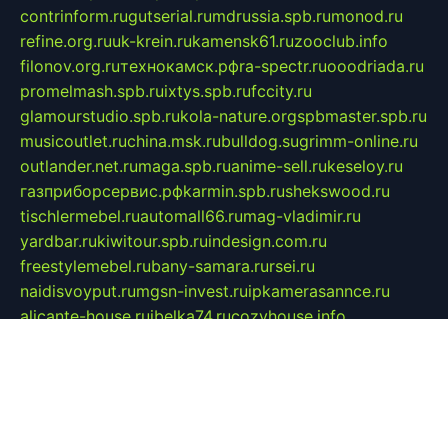
contrinform.ru
gutserial.ru
mdrussia.spb.ru
monod.ru
refine.org.ru
uk-krein.ru
kamensk61.ru
zooclub.info
filonov.org.ru
технокамск.рф
ra-spectr.ru
ooodriada.ru
promelmash.spb.ru
ixtys.spb.ru
fccity.ru
glamourstudio.spb.ru
kola-nature.org
spbmaster.spb.ru
musicoutlet.ru
china.msk.ru
bulldog.su
grimm-online.ru
outlander.net.ru
maga.spb.ru
anime-sell.ru
keseloy.ru
газприборсервис.рф
karmin.spb.ru
shekswood.ru
tischlermebel.ru
automall66.ru
mag-vladimir.ru
yardbar.ru
kiwitour.spb.ru
indesign.com.ru
freestylemebel.ru
bany-samara.ru
rsei.ru
naidisvoyput.ru
mgsn-invest.ru
ipkamerasannce.ru
alicante-house.ru
ibelka74.ru
cozyhouse.info
vlkargalev-studio.ru
700mb.ru
figura-ufa.ru
alina-live.ru
belarusiannews.ru
womenknow.ru
dos-vniimk.ru
sega.net.ru
dv.net.ru
phenomenonsofhistory.com
telesputnik.net.ru
wall.pp.ru
pylesosroidmi.ru
gtc-clan.ru
cligs.ru
bibikazap.ru
popova.org.ru