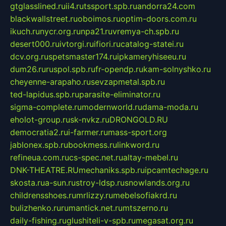
gtglasslined.ru
ii4.ru
tssport.spb.ru
andorra24.com
blackwallstreet.ru
oboimos.ru
optim-doors.com.ru
ikuch.ru
nycr.org.ru
npa21.ru
vremya-ch.spb.ru
desert000.ru
ivtorgi.ru
ifiori.ru
catalog-statei.ru
dcv.org.ru
spetsmaster174.ru
ipkameryhiseeu.ru
dum26.ru
ruspol.spb.ru
fr-opendp.ru
kam-solnyshko.ru
cheyenne-arapaho.ru
sevzapmetal.spb.ru
ted-lapidus.spb.ru
parasite-eliminator.ru
sigma-complete.ru
modernworld.ru
dama-moda.ru
eholot-group.ru
sk-nvkz.ru
DRONGOLD.RU
democratia2.ru
i-farmer.ru
mass-sport.org
jablonex.spb.ru
bookmess.ru
linkword.ru
refineua.com.ru
cs-spec.net.ru
altay-mebel.ru
DNK-THEATRE.RU
mechaniks.spb.ru
ipcamtechage.ru
skosta.ru
a-sun.ru
stroy-ldsp.ru
snowlands.org.ru
childrensshoes.ru
mrlizzy.ru
mebelsofiakrd.ru
bulizhenko.ru
rumantick.net.ru
mtszerno.ru
daily-fishing.ru
glushiteli-v-spb.ru
megasat.org.ru