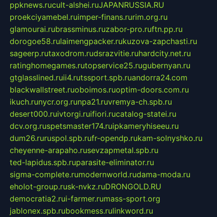
ppknews.ru
cult-alshei.ru
JAPANRUSSIA.RU
proekciyamebel.ru
imper-finans.ru
rim.org.ru
glamourai.ru
brassminus.ru
zabor-pro.ru
ftn.pp.ru
dorogoe58.ru
laimengpacker.ru
kuzova-zapchasti.ru
sageerp.ru
taxodrom.ru
dsrazvitie.ru
hardcity.net.ru
ratinghomegames.ru
topservice25.ru
gubernyan.ru
gtglasslined.ru
ii4.ru
tssport.spb.ru
andorra24.com
blackwallstreet.ru
oboimos.ru
optim-doors.com.ru
ikuch.ru
nycr.org.ru
npa21.ru
vremya-ch.spb.ru
desert000.ru
ivtorgi.ru
ifiori.ru
catalog-statei.ru
dcv.org.ru
spetsmaster174.ru
ipkameryhiseeu.ru
dum26.ru
ruspol.spb.ru
fr-opendp.ru
kam-solnyshko.ru
cheyenne-arapaho.ru
sevzapmetal.spb.ru
ted-lapidus.spb.ru
parasite-eliminator.ru
sigma-complete.ru
modernworld.ru
dama-moda.ru
eholot-group.ru
sk-nvkz.ru
DRONGOLD.RU
democratia2.ru
i-farmer.ru
mass-sport.org
jablonex.spb.ru
bookmess.ru
linkword.ru