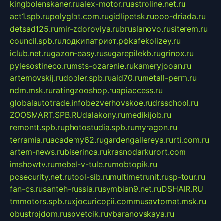
kingbolenskaner.ru
alex-motor.ru
astroline.net.ru
act1.spb.ru
polyglot.com.ru
gidlipetsk.ru
ooo-driada.ru
detsad125.ru
mir-zdoroviya.ru
bruslanovo.ru
siterem.ru
council.spb.ru
лодкипатриот.рф
kafekolizey.ru
iclub.net.ru
gazon-easy.ru
sugarepilekb.ru
grinox.ru
pylesostineco.ru
msts-ozarenie.ru
kameryjooan.ru
artemovskij.ru
dopler.spb.ru
aid70.ru
metall-perm.ru
ndm.msk.ru
ratingzooshop.ru
apiaccess.ru
globalautotrade.info
bezverhovskoe.ru
drsschool.ru
ZOOSMART.SPB.RU
dalakony.ru
medikijob.ru
remontt.spb.ru
photostudia.spb.ru
myragon.ru
terramia.ru
academy62.ru
gardengallereya.ru
rti.com.ru
artem-news.ru
biserinca.ru
krasnodarkurort.com
imshowtv.ru
mebel-v-tule.ru
mobtopik.ru
pcsecurity.net.ru
tool-sib.ru
multimetrunit.ru
sp-tour.ru
fan-cs.ru
santeh-russia.ru
symbian9.net.ru
DSHAIR.RU
tmmotors.spb.ru
xjocuricopii.com
musavtomat.msk.ru
obustrojdom.ru
sovetcik.ru
ybaranovskaya.ru