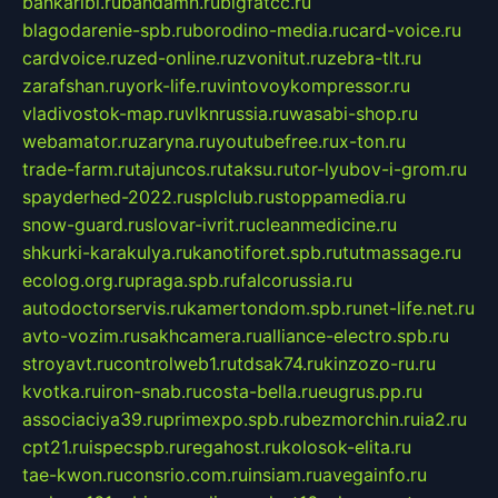
bankaribi.ru
bandamn.ru
bigfatcc.ru
blagodarenie-spb.ru
borodino-media.ru
card-voice.ru
cardvoice.ru
zed-online.ru
zvonitut.ru
zebra-tlt.ru
zarafshan.ru
york-life.ru
vintovoykompressor.ru
vladivostok-map.ru
vlknrussia.ru
wasabi-shop.ru
webamator.ru
zaryna.ru
youtubefree.ru
x-ton.ru
trade-farm.ru
tajuncos.ru
taksu.ru
tor-lyubov-i-grom.ru
spayderhed-2022.ru
splclub.ru
stoppamedia.ru
snow-guard.ru
slovar-ivrit.ru
cleanmedicine.ru
shkurki-karakulya.ru
kanotiforet.spb.ru
tutmassage.ru
ecolog.org.ru
praga.spb.ru
falcorussia.ru
autodoctorservis.ru
kamertondom.spb.ru
net-life.net.ru
avto-vozim.ru
sakhcamera.ru
alliance-electro.spb.ru
stroyavt.ru
controlweb1.ru
tdsak74.ru
kinzozo-ru.ru
kvotka.ru
iron-snab.ru
costa-bella.ru
eugrus.pp.ru
associaciya39.ru
primexpo.spb.ru
bezmorchin.ru
ia2.ru
cpt21.ru
ispecspb.ru
regahost.ru
kolosok-elita.ru
tae-kwon.ru
consrio.com.ru
insiam.ru
avegainfo.ru