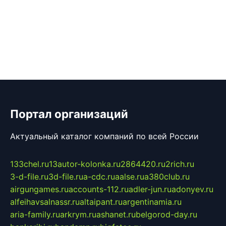
Портал организаций
Актуальный каталог компаний по всей России
133chel.ru
13autor-kolonka.ru
2864420.ru
2rich.ru
3-d-file.ru
3d-file.ru
a-cdc.ru
aalse.ru
a380club.ru
airgungames.ru
accounts-112.ru
adler-jun.ru
adonyev.ru
alfeihavsalnassr.ru
altaipant.ru
argentinamia.ru
aria-family.ru
arkrym.ru
ashanet.ru
belgorod-day.ru