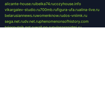
alicante-house.ru
ibelka74.ru
cozyhouse.info
vlkargalev-studio.ru
700mb.ru
figura-ufa.ru
alina-live.ru
belarusiannews.ru
womenknow.ru
dos-vniimk.ru
sega.net.ru
dv.net.ru
phenomenonsofhistory.com
telesputnik.net.ru
wall.pp.ru
pylesosroidmi.ru
gtc-clan.ru
cligs.ru
bibikazap.ru
popova.org.ru
netwhistler.spb.ru
bellvil.ru
bonzon.ru
iss-vladik.ru
defiparis.net.ru
las-gryzas.ru
amku.ru
electednews.spb.ru
feather.org.ru
spar72.ru
tankiigri.ru
dominus.com.ru
ibtree.ru
sanykool.pp.ru
unixlib.org.ru
menatep.spb.ru
gartenterrassen.ru
printeka.ru
skvozilka.com.ru
parkovka-pub.ru
lovemobi.ru
art-ru.ru
emulatorz.com.ru
alucomp.com.ru
tatforum.com.ru
alternativa-profi.ru
dermakler.ru
artsurvey.ru
aredir.ru
khimspas.ru
centr-maxi.ru
2018r.ru
bort-stomer-defort.ru
professional2.ru
gibsons.ru
artselena.ru
art-pilot.ru
ingredient.spb.ru
npfpolimer.spb.ru
argentum.spb.ru
hom-edu.ru