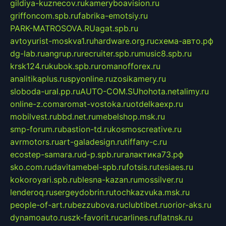
gildiya-kuznecov.ru
kameryboavision.ru
griffoncom.spb.ru
fabrika-emotsiy.ru
PARK-MATROSOVA.RU
agat.spb.ru
avtoyurist-moskva1.ru
hardware.org.ru
схема-авто.рф
dg-lab.ru
angrup.ru
recruiter.spb.ru
music8.spb.ru
krsk124.ru
kubok.spb.ru
romanofforex.ru
analitikaplus.ru
spyonline.ru
zosikamery.ru
sloboda-ural.pp.ru
AUTO-COM.SU
hohota.net
alimy.ru
online-z.com
aromat-vostoka.ru
otdelkaexp.ru
mobilvest.ru
bbd.net.ru
mebelshop.msk.ru
smp-forum.ru
bastion-td.ru
kosmoscreative.ru
avrmotors.ru
art-galadesign.ru
tiffany-c.ru
ecostep-samara.ru
d-p.spb.ru
галактика73.рф
sko.com.ru
davitamebel-spb.ru
fotsis.ru
tesiaes.ru
kokoroyari.spb.ru
blesna-kazan.ru
mossilver.ru
lenderoq.ru
sergeydobrin.ru
tochkazvuka.msk.ru
people-of-art.ru
bezzubova.ru
clubtibet.ru
orior-aks.ru
dynamoauto.ru
szk-favorit.ru
carlines.ru
flatnsk.ru