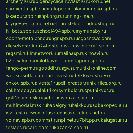
archery161.ru
bigencyclica.ru
vlast16.ru
korru.net
sarmiento.spb.su
extelopedia.ru
lammin-suo.spb.ru
iskatour.spb.ru
snpi.org.ru
running-line.ru
krygeva-spa.ru
chel.net.ru
rust-loco.ru
dugshop.ru
hl-beta.spb.ru
school494.spb.ru
mymubaby.ru
epoha-metalband.ru
ngr.spb.ru
rusgosnews.com
dieselvostok.ru
24hostel.msk.ru
w-dev.ru
f-ship.ru
regsmi.ru
filmnetwork.ru
malinasp.ru
kinosvin.ru
h2o-salon.ru
malutkayork.ru
deltaprim.spb.ru
tango-perm.ru
gooddir.ru
sgv.su
multiki-online.com
webkrasotki.com
cherinvest.ru
detskiy-ostrov.ru
ankou.spb.ru
alvesta1.ru
pdf-creator.ru
nix-files.org.ru
sakhatoday.ru
elektrikersymboler.ru
sputnikyes.ru
golf2club.msk.ru
aeforums.ru
zallclub.ru
multimodal.msk.ru
habaigry.ru
haikko.ru
sobakopedia.ru
isz-fest.ru
ewnc.info
screensaver-clock.net.ru
volnav.spb.ru
comnat.ru
npf.net.ru
7bit.pp.ru
kalugatur.ru
tesiaes.ru
card.com.ru
kazanka.spb.ru