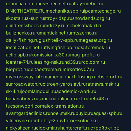
refineua.com.ru
cs-spec.net.ru
altay-mebel.ru
DNK-THEATRE.RU
mechaniks.spb.ru
ipcamtechage.ru
skosta.ru
a-sun.ru
stroy-ldsp.ru
snowlands.org.ru
childrensshoes.ru
mrlizzy.ru
mebelsofiakrd.ru
bulizhenko.ru
rumantick.net.ru
mtszerno.ru
daily-fishing.ru
glushiteli-v-spb.ru
megasat.org.ru
localization.net.ru
flyingfish.pp.ru
ds5teremok.ru
aclib.spb.ru
komissionka30.ru
mag-profit.ru
icentre-74.ru
leasing-nsk.ru
hd39.ru
rcd.com.ru
bioprot.ru
deltaextreme.ru
mirkotlov07.ru
mycrossway.ru
temamedia.ru
art-fusing.ru
cbslefort.ru
sunroadwatch.ru
citroen-yaroslavl.ru
ratnews.msk.ru
sk-if.ru
joomlamoduli.ru
academic-work.ru
bananaboys.ru
sanekua.ru
lianafrukt.ru
beta43.ru
tucsonwoori.com
alex-translation.ru
avantgardeclinics.ru
noel.msk.ru
buylq.ru
aquas-spb.ru
vilnerivne.com
bobry-2.ru
vtoroe-solnce.ru
nickysheen.ru
clockmir.ru
huntercraft.ru
стройокт.рф