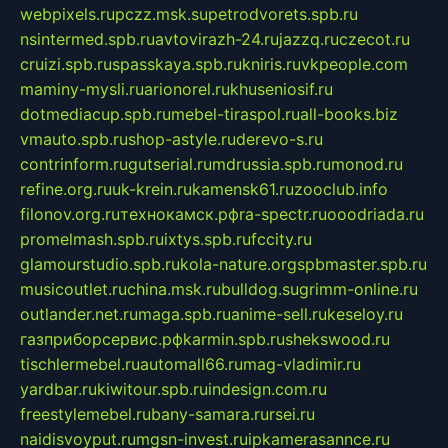
webpixels.ru
pczz.msk.su
petrodvorets.spb.ru
nsintermed.spb.ru
avtovirazh-24.ru
jazzq.ru
czecot.ru
cruizi.spb.ru
spasskaya.spb.ru
kniris.ru
vkpeople.com
maminy-mysli.ru
arionorel.ru
khuseniosif.ru
dotmediacup.spb.ru
mebel-tiraspol.ru
all-books.biz
vmauto.spb.ru
shop-astyle.ru
derevo-s.ru
contrinform.ru
gutserial.ru
mdrussia.spb.ru
monod.ru
refine.org.ru
uk-krein.ru
kamensk61.ru
zooclub.info
filonov.org.ru
технокамск.рф
ra-spectr.ru
ooodriada.ru
promelmash.spb.ru
ixtys.spb.ru
fccity.ru
glamourstudio.spb.ru
kola-nature.org
spbmaster.spb.ru
musicoutlet.ru
china.msk.ru
bulldog.su
grimm-online.ru
outlander.net.ru
maga.spb.ru
anime-sell.ru
keseloy.ru
газприборсервис.рф
karmin.spb.ru
shekswood.ru
tischlermebel.ru
automall66.ru
mag-vladimir.ru
yardbar.ru
kiwitour.spb.ru
indesign.com.ru
freestylemebel.ru
bany-samara.ru
rsei.ru
naidisvoyput.ru
mgsn-invest.ru
ipkamerasannce.ru