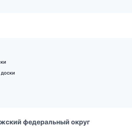
ски
 доски
лжский федеральный округ