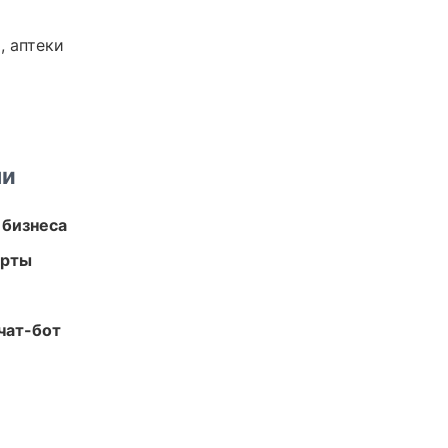
, аптеки
ми
 бизнеса
арты
чат-бот