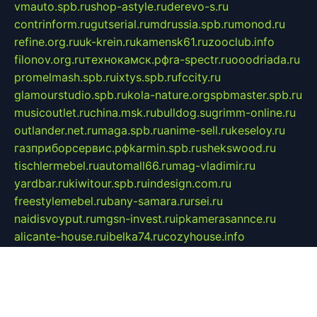
vmauto.spb.ru
shop-astyle.ru
derevo-s.ru
contrinform.ru
gutserial.ru
mdrussia.spb.ru
monod.ru
refine.org.ru
uk-krein.ru
kamensk61.ru
zooclub.info
filonov.org.ru
технокамск.рф
ra-spectr.ru
ooodriada.ru
promelmash.spb.ru
ixtys.spb.ru
fccity.ru
glamourstudio.spb.ru
kola-nature.org
spbmaster.spb.ru
musicoutlet.ru
china.msk.ru
bulldog.su
grimm-online.ru
outlander.net.ru
maga.spb.ru
anime-sell.ru
keseloy.ru
газприборсервис.рф
karmin.spb.ru
shekswood.ru
tischlermebel.ru
automall66.ru
mag-vladimir.ru
yardbar.ru
kiwitour.spb.ru
indesign.com.ru
freestylemebel.ru
bany-samara.ru
rsei.ru
naidisvoyput.ru
mgsn-invest.ru
ipkamerasannce.ru
alicante-house.ru
ibelka74.ru
cozyhouse.info
vlkargalev-studio.ru
700mb.ru
figura-ufa.ru
alina-live.ru
belarusiannews.ru
womenknow.ru
dos-vniimk.ru
sega.net.ru
dv.net.ru
phenomenonsofhistory.com
telesputnik.net.ru
wall.pp.ru
pylesosroidmi.ru