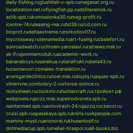
daily-fishing.ru
glushiteli-v-spb.ru
megasat.org.ru
localization.net.ru
flyingfish.pp.ru
ds5teremok.ru
aclib.spb.ru
komissionka30.ru
mag-profit.ru
icentre-74.ru
leasing-nsk.ru
hd39.ru
rcd.com.ru
bioprot.ru
deltaextreme.ru
mirkotlov07.ru
mycrossway.ru
temamedia.ru
art-fusing.ru
cbslefort.ru
sunroadwatch.ru
citroen-yaroslavl.ru
ratnews.msk.ru
sk-if.ru
joomlamoduli.ru
academic-work.ru
bananaboys.ru
sanekua.ru
lianafrukt.ru
beta43.ru
tucsonwoori.com
alex-translation.ru
avantgardeclinics.ru
noel.msk.ru
buylq.ru
aquas-spb.ru
vilnerivne.com
bobry-2.ru
vtoroe-solnce.ru
nickysheen.ru
clockmir.ru
huntercraft.ru
стройокт.рф
webpixels.ru
pczz.msk.su
petrodvorets.spb.ru
nsintermed.spb.ru
avtovirazh-24.ru
jazzq.ru
czecot.ru
cruizi.spb.ru
spasskaya.spb.ru
kniris.ru
vkpeople.com
maminy-mysli.ru
arionorel.ru
khuseniosif.ru
dotmediacup.spb.ru
mebel-tiraspol.ru
all-books.biz