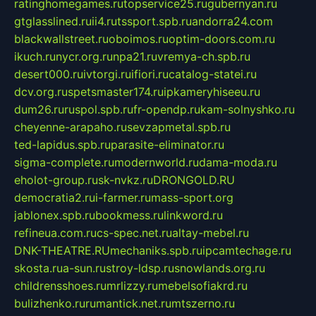
ratinghomegames.ru
topservice25.ru
gubernyan.ru
gtglasslined.ru
ii4.ru
tssport.spb.ru
andorra24.com
blackwallstreet.ru
oboimos.ru
optim-doors.com.ru
ikuch.ru
nycr.org.ru
npa21.ru
vremya-ch.spb.ru
desert000.ru
ivtorgi.ru
ifiori.ru
catalog-statei.ru
dcv.org.ru
spetsmaster174.ru
ipkameryhiseeu.ru
dum26.ru
ruspol.spb.ru
fr-opendp.ru
kam-solnyshko.ru
cheyenne-arapaho.ru
sevzapmetal.spb.ru
ted-lapidus.spb.ru
parasite-eliminator.ru
sigma-complete.ru
modernworld.ru
dama-moda.ru
eholot-group.ru
sk-nvkz.ru
DRONGOLD.RU
democratia2.ru
i-farmer.ru
mass-sport.org
jablonex.spb.ru
bookmess.ru
linkword.ru
refineua.com.ru
cs-spec.net.ru
altay-mebel.ru
DNK-THEATRE.RU
mechaniks.spb.ru
ipcamtechage.ru
skosta.ru
a-sun.ru
stroy-ldsp.ru
snowlands.org.ru
childrensshoes.ru
mrlizzy.ru
mebelsofiakrd.ru
bulizhenko.ru
rumantick.net.ru
mtszerno.ru