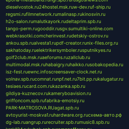
dieselvostok.ru
24hostel.msk.ru
w-dev.ru
f-ship.ru
regsmi.ru
filmnetwork.ru
malinasp.ru
kinosvin.ru
h2o-salon.ru
malutkayork.ru
deltaprim.spb.ru
tango-perm.ru
gooddir.ru
sgv.su
multiki-online.com
webkrasotki.com
cherinvest.ru
detskiy-ostrov.ru
ankou.spb.ru
alvesta1.ru
pdf-creator.ru
nix-files.org.ru
sakhatoday.ru
elektrikersymboler.ru
sputnikyes.ru
golf2club.msk.ru
aeforums.ru
zallclub.ru
multimodal.msk.ru
habaigry.ru
haikko.ru
sobakopedia.ru
isz-fest.ru
ewnc.info
screensaver-clock.net.ru
volnav.spb.ru
comnat.ru
npf.net.ru
7bit.pp.ru
kalugatur.ru
tesiaes.ru
card.com.ru
kazanka.spb.ru
gildiya-kuznecov.ru
kameryboavision.ru
griffoncom.spb.ru
fabrika-emotsiy.ru
PARK-MATROSOVA.RU
agat.spb.ru
avtoyurist-moskva1.ru
hardware.org.ru
схема-авто.рф
dg-lab.ru
angrup.ru
recruiter.spb.ru
music8.spb.ru