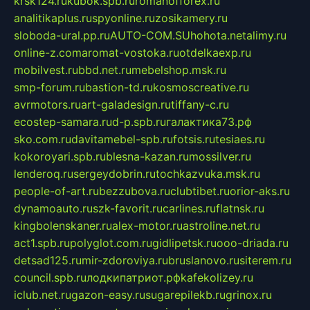
krsk124.ru
kubok.spb.ru
romanofforex.ru
analitikaplus.ru
spyonline.ru
zosikamery.ru
sloboda-ural.pp.ru
AUTO-COM.SU
hohota.net
alimy.ru
online-z.com
aromat-vostoka.ru
otdelkaexp.ru
mobilvest.ru
bbd.net.ru
mebelshop.msk.ru
smp-forum.ru
bastion-td.ru
kosmoscreative.ru
avrmotors.ru
art-galadesign.ru
tiffany-c.ru
ecostep-samara.ru
d-p.spb.ru
галактика73.рф
sko.com.ru
davitamebel-spb.ru
fotsis.ru
tesiaes.ru
kokoroyari.spb.ru
blesna-kazan.ru
mossilver.ru
lenderoq.ru
sergeydobrin.ru
tochkazvuka.msk.ru
people-of-art.ru
bezzubova.ru
clubtibet.ru
orior-aks.ru
dynamoauto.ru
szk-favorit.ru
carlines.ru
flatnsk.ru
kingbolenskaner.ru
alex-motor.ru
astroline.net.ru
act1.spb.ru
polyglot.com.ru
gidlipetsk.ru
ooo-driada.ru
detsad125.ru
mir-zdoroviya.ru
bruslanovo.ru
siterem.ru
council.spb.ru
лодкипатриот.рф
kafekolizey.ru
iclub.net.ru
gazon-easy.ru
sugarepilekb.ru
grinox.ru