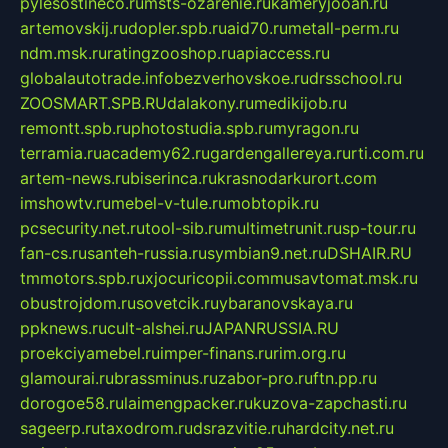
pylesostineco.ru
msts-ozarenie.ru
kameryjooan.ru
artemovskij.ru
dopler.spb.ru
aid70.ru
metall-perm.ru
ndm.msk.ru
ratingzooshop.ru
apiaccess.ru
globalautotrade.info
bezverhovskoe.ru
drsschool.ru
ZOOSMART.SPB.RU
dalakony.ru
medikijob.ru
remontt.spb.ru
photostudia.spb.ru
myragon.ru
terramia.ru
academy62.ru
gardengallereya.ru
rti.com.ru
artem-news.ru
biserinca.ru
krasnodarkurort.com
imshowtv.ru
mebel-v-tule.ru
mobtopik.ru
pcsecurity.net.ru
tool-sib.ru
multimetrunit.ru
sp-tour.ru
fan-cs.ru
santeh-russia.ru
symbian9.net.ru
DSHAIR.RU
tmmotors.spb.ru
xjocuricopii.com
musavtomat.msk.ru
obustrojdom.ru
sovetcik.ru
ybaranovskaya.ru
ppknews.ru
cult-alshei.ru
JAPANRUSSIA.RU
proekciyamebel.ru
imper-finans.ru
rim.org.ru
glamourai.ru
brassminus.ru
zabor-pro.ru
ftn.pp.ru
dorogoe58.ru
laimengpacker.ru
kuzova-zapchasti.ru
sageerp.ru
taxodrom.ru
dsrazvitie.ru
hardcity.net.ru