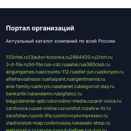
Портал организаций
Актуальный каталог компаний по всей России
133chel.ru
13autor-kolonka.ru
2864420.ru
2rich.ru
3-d-file.ru
3d-file.ru
a-cdc.ru
aalse.ru
a380club.ru
airgungames.ru
accounts-112.ru
adler-jun.ru
adonyev.ru
alfeihavsalnassr.ru
altaipant.ru
argentinamia.ru
aria-family.ru
arkrym.ru
ashanet.ru
belgorod-day.ru
bankaribi.ru
bandamn.ru
bigfatcc.ru
blagodarenie-spb.ru
borodino-media.ru
card-voice.ru
cardvoice.ru
zed-online.ru
zvonitut.ru
zebra-tlt.ru
zarafshan.ru
york-life.ru
vintovoykompressor.ru
vladivostok-map.ru
vlknrussia.ru
wasabi-shop.ru
webamator.ru
zaryna.ru
youtubefree.ru
x-ton.ru