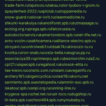
trade-farm.ru
tajuncos.ru
taksu.ru
tor-lyubov-i-grom.ru
spayderhed-2022.ru
splclub.ru
stoppamedia.ru
snow-guard.ru
slovar-ivrit.ru
cleanmedicine.ru
shkurki-karakulya.ru
kanotiforet.spb.ru
tutmassage.ru
ecolog.org.ru
praga.spb.ru
falcorussia.ru
autodoctorservis.ru
kamertondom.spb.ru
net-life.net.ru
avto-vozim.ru
sakhcamera.ru
alliance-electro.spb.ru
stroyavt.ru
controlweb1.ru
tdsak74.ru
kinzozo-ru.ru
kvotka.ru
iron-snab.ru
costa-bella.ru
eugrus.pp.ru
associaciya39.ru
primexpo.spb.ru
bezmorchin.ru
ia2.ru
cpt21.ru
ispecspb.ru
regahost.ru
kolosok-elita.ru
tae-kwon.ru
consrio.com.ru
insiam.ru
avegainfo.ru
archery161.ru
bigencyclica.ru
vlast16.ru
korru.net
sarmiento.spb.su
extelopedia.ru
lammin-suo.spb.ru
iskatour.spb.ru
snpi.org.ru
running-line.ru
krygeva-spa.ru
chel.net.ru
rust-loco.ru
dugshop.ru
hl-beta.spb.ru
school494.spb.ru
mymubaby.ru
epoha-metalband.ru
ngr.spb.ru
rusgosnews.com