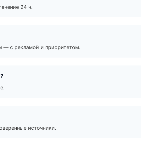
течение 24 ч.
м — с рекламой и приоритетом.
е?
е.
роверенные источники.