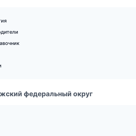
тия
одители
равочник
и
лжский федеральный округ