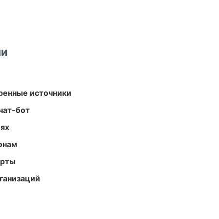
ми
еренные источники
чат-бот
иях
онам
арты
ганизаций