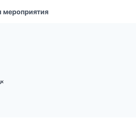
и мероприятия
цк