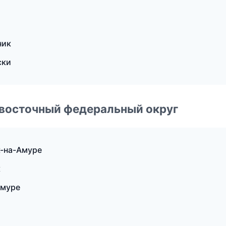
ник
ски
евосточный федеральный округ
к-на-Амуре
к
Амуре