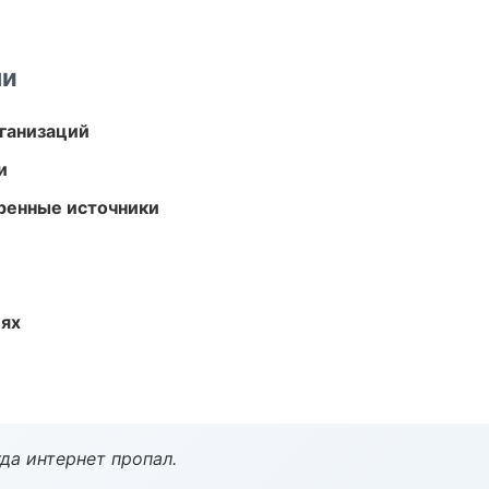
ми
ганизаций
и
еренные источники
иях
да интернет пропал.