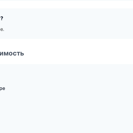
е?
е.
имость
ре