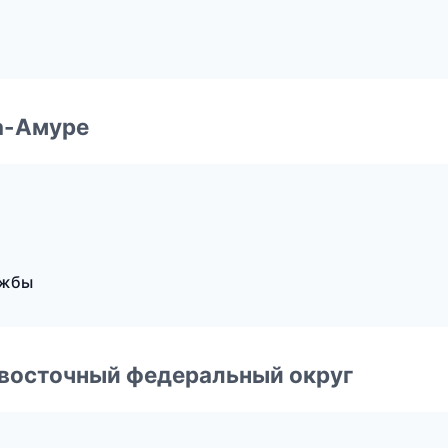
а-Амуре
ужбы
евосточный федеральный округ