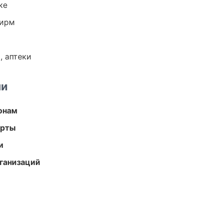
ке
фирм
, аптеки
ми
онам
арты
и
ганизаций