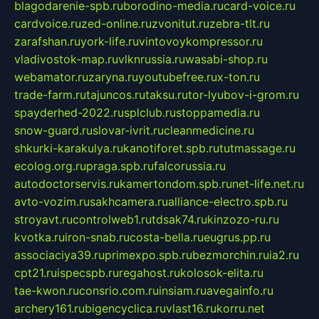
blagodarenie-spb.ru
borodino-media.ru
card-voice.ru
cardvoice.ru
zed-online.ru
zvonitut.ru
zebra-tlt.ru
zarafshan.ru
york-life.ru
vintovoykompressor.ru
vladivostok-map.ru
vlknrussia.ru
wasabi-shop.ru
webamator.ru
zaryna.ru
youtubefree.ru
x-ton.ru
trade-farm.ru
tajuncos.ru
taksu.ru
tor-lyubov-i-grom.ru
spayderhed-2022.ru
splclub.ru
stoppamedia.ru
snow-guard.ru
slovar-ivrit.ru
cleanmedicine.ru
shkurki-karakulya.ru
kanotiforet.spb.ru
tutmassage.ru
ecolog.org.ru
praga.spb.ru
falcorussia.ru
autodoctorservis.ru
kamertondom.spb.ru
net-life.net.ru
avto-vozim.ru
sakhcamera.ru
alliance-electro.spb.ru
stroyavt.ru
controlweb1.ru
tdsak74.ru
kinzozo-ru.ru
kvotka.ru
iron-snab.ru
costa-bella.ru
eugrus.pp.ru
associaciya39.ru
primexpo.spb.ru
bezmorchin.ru
ia2.ru
cpt21.ru
ispecspb.ru
regahost.ru
kolosok-elita.ru
tae-kwon.ru
consrio.com.ru
insiam.ru
avegainfo.ru
archery161.ru
bigencyclica.ru
vlast16.ru
korru.net