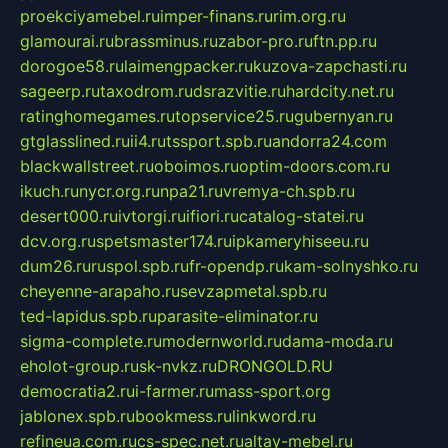
proekciyamebel.ru
imper-finans.ru
rim.org.ru
glamourai.ru
brassminus.ru
zabor-pro.ru
ftn.pp.ru
dorogoe58.ru
laimengpacker.ru
kuzova-zapchasti.ru
sageerp.ru
taxodrom.ru
dsrazvitie.ru
hardcity.net.ru
ratinghomegames.ru
topservice25.ru
gubernyan.ru
gtglasslined.ru
ii4.ru
tssport.spb.ru
andorra24.com
blackwallstreet.ru
oboimos.ru
optim-doors.com.ru
ikuch.ru
nycr.org.ru
npa21.ru
vremya-ch.spb.ru
desert000.ru
ivtorgi.ru
ifiori.ru
catalog-statei.ru
dcv.org.ru
spetsmaster174.ru
ipkameryhiseeu.ru
dum26.ru
ruspol.spb.ru
fr-opendp.ru
kam-solnyshko.ru
cheyenne-arapaho.ru
sevzapmetal.spb.ru
ted-lapidus.spb.ru
parasite-eliminator.ru
sigma-complete.ru
modernworld.ru
dama-moda.ru
eholot-group.ru
sk-nvkz.ru
DRONGOLD.RU
democratia2.ru
i-farmer.ru
mass-sport.org
jablonex.spb.ru
bookmess.ru
linkword.ru
refineua.com.ru
cs-spec.net.ru
altay-mebel.ru