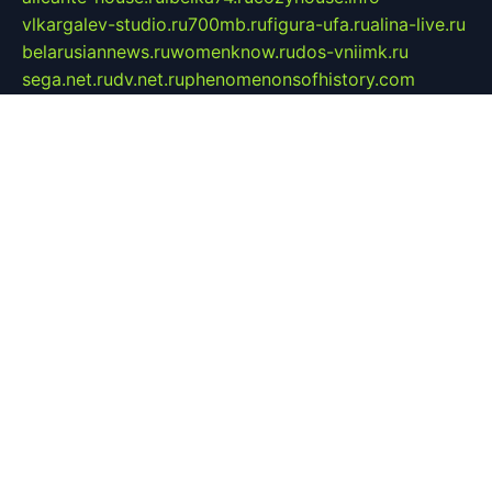
vlkargalev-studio.ru
700mb.ru
figura-ufa.ru
alina-live.ru
belarusiannews.ru
womenknow.ru
dos-vniimk.ru
sega.net.ru
dv.net.ru
phenomenonsofhistory.com
telesputnik.net.ru
wall.pp.ru
pylesosroidmi.ru
gtc-clan.ru
cligs.ru
bibikazap.ru
popova.org.ru
netwhistler.spb.ru
bellvil.ru
bonzon.ru
iss-vladik.ru
defiparis.net.ru
las-gryzas.ru
amku.ru
electednews.spb.ru
feather.org.ru
spar72.ru
tankiigri.ru
dominus.com.ru
ibtree.ru
sanykool.pp.ru
unixlib.org.ru
menatep.spb.ru
gartenterrassen.ru
printeka.ru
skvozilka.com.ru
parkovka-pub.ru
lovemobi.ru
art-ru.ru
emulatorz.com.ru
alucomp.com.ru
tatforum.com.ru
alternativa-profi.ru
dermakler.ru
artsurvey.ru
aredir.ru
khimspas.ru
centr-maxi.ru
2018r.ru
bort-stomer-defort.ru
professional2.ru
gibsons.ru
artselena.ru
art-pilot.ru
ingredient.spb.ru
npfpolimer.spb.ru
argentum.spb.ru
hom-edu.ru
af-num.ru
cashadvanceamericasev.org
trexp.spb.ru