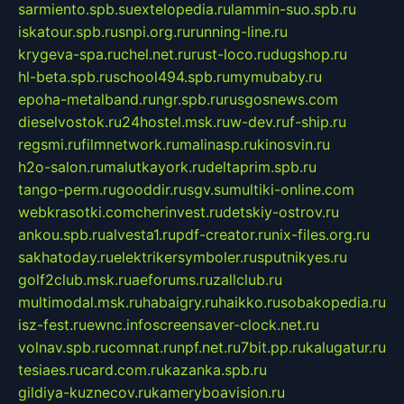
sarmiento.spb.su
extelopedia.ru
lammin-suo.spb.ru
iskatour.spb.ru
snpi.org.ru
running-line.ru
krygeva-spa.ru
chel.net.ru
rust-loco.ru
dugshop.ru
hl-beta.spb.ru
school494.spb.ru
mymubaby.ru
epoha-metalband.ru
ngr.spb.ru
rusgosnews.com
dieselvostok.ru
24hostel.msk.ru
w-dev.ru
f-ship.ru
regsmi.ru
filmnetwork.ru
malinasp.ru
kinosvin.ru
h2o-salon.ru
malutkayork.ru
deltaprim.spb.ru
tango-perm.ru
gooddir.ru
sgv.su
multiki-online.com
webkrasotki.com
cherinvest.ru
detskiy-ostrov.ru
ankou.spb.ru
alvesta1.ru
pdf-creator.ru
nix-files.org.ru
sakhatoday.ru
elektrikersymboler.ru
sputnikyes.ru
golf2club.msk.ru
aeforums.ru
zallclub.ru
multimodal.msk.ru
habaigry.ru
haikko.ru
sobakopedia.ru
isz-fest.ru
ewnc.info
screensaver-clock.net.ru
volnav.spb.ru
comnat.ru
npf.net.ru
7bit.pp.ru
kalugatur.ru
tesiaes.ru
card.com.ru
kazanka.spb.ru
gildiya-kuznecov.ru
kameryboavision.ru