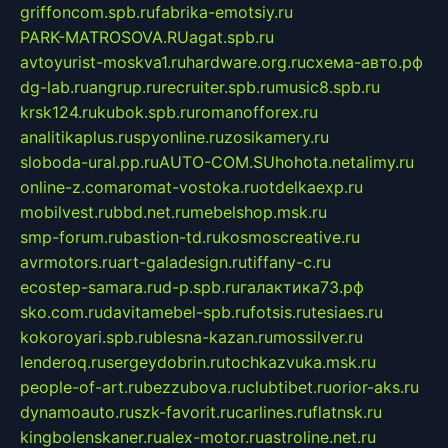
griffoncom.spb.ru
fabrika-emotsiy.ru
PARK-MATROSOVA.RU
agat.spb.ru
avtoyurist-moskva1.ru
hardware.org.ru
схема-авто.рф
dg-lab.ru
angrup.ru
recruiter.spb.ru
music8.spb.ru
krsk124.ru
kubok.spb.ru
romanofforex.ru
analitikaplus.ru
spyonline.ru
zosikamery.ru
sloboda-ural.pp.ru
AUTO-COM.SU
hohota.net
alimy.ru
online-z.com
aromat-vostoka.ru
otdelkaexp.ru
mobilvest.ru
bbd.net.ru
mebelshop.msk.ru
smp-forum.ru
bastion-td.ru
kosmoscreative.ru
avrmotors.ru
art-galadesign.ru
tiffany-c.ru
ecostep-samara.ru
d-p.spb.ru
галактика73.рф
sko.com.ru
davitamebel-spb.ru
fotsis.ru
tesiaes.ru
kokoroyari.spb.ru
blesna-kazan.ru
mossilver.ru
lenderoq.ru
sergeydobrin.ru
tochkazvuka.msk.ru
people-of-art.ru
bezzubova.ru
clubtibet.ru
orior-aks.ru
dynamoauto.ru
szk-favorit.ru
carlines.ru
flatnsk.ru
kingbolenskaner.ru
alex-motor.ru
astroline.net.ru