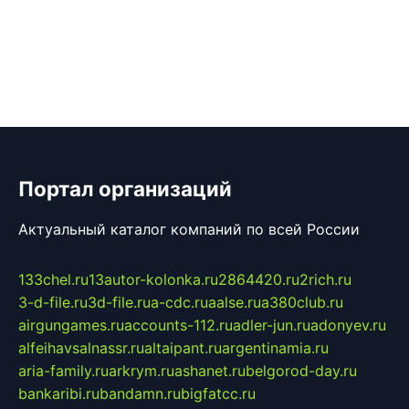
Портал организаций
Актуальный каталог компаний по всей России
133chel.ru
13autor-kolonka.ru
2864420.ru
2rich.ru
3-d-file.ru
3d-file.ru
a-cdc.ru
aalse.ru
a380club.ru
airgungames.ru
accounts-112.ru
adler-jun.ru
adonyev.ru
alfeihavsalnassr.ru
altaipant.ru
argentinamia.ru
aria-family.ru
arkrym.ru
ashanet.ru
belgorod-day.ru
bankaribi.ru
bandamn.ru
bigfatcc.ru