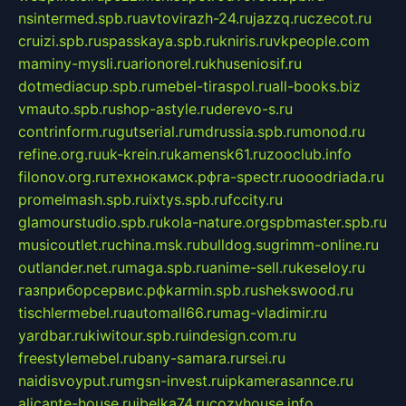
nsintermed.spb.ru
avtovirazh-24.ru
jazzq.ru
czecot.ru
cruizi.spb.ru
spasskaya.spb.ru
kniris.ru
vkpeople.com
maminy-mysli.ru
arionorel.ru
khuseniosif.ru
dotmediacup.spb.ru
mebel-tiraspol.ru
all-books.biz
vmauto.spb.ru
shop-astyle.ru
derevo-s.ru
contrinform.ru
gutserial.ru
mdrussia.spb.ru
monod.ru
refine.org.ru
uk-krein.ru
kamensk61.ru
zooclub.info
filonov.org.ru
технокамск.рф
ra-spectr.ru
ooodriada.ru
promelmash.spb.ru
ixtys.spb.ru
fccity.ru
glamourstudio.spb.ru
kola-nature.org
spbmaster.spb.ru
musicoutlet.ru
china.msk.ru
bulldog.su
grimm-online.ru
outlander.net.ru
maga.spb.ru
anime-sell.ru
keseloy.ru
газприборсервис.рф
karmin.spb.ru
shekswood.ru
tischlermebel.ru
automall66.ru
mag-vladimir.ru
yardbar.ru
kiwitour.spb.ru
indesign.com.ru
freestylemebel.ru
bany-samara.ru
rsei.ru
naidisvoyput.ru
mgsn-invest.ru
ipkamerasannce.ru
alicante-house.ru
ibelka74.ru
cozyhouse.info