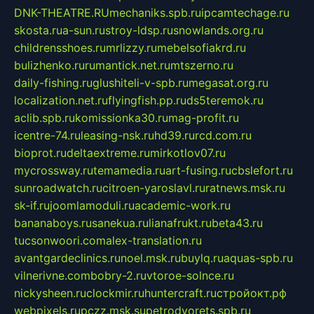
DNK-THEATRE.RU
mechaniks.spb.ru
ipcamtechage.ru
skosta.ru
a-sun.ru
stroy-ldsp.ru
snowlands.org.ru
childrensshoes.ru
mrlizzy.ru
mebelsofiakrd.ru
bulizhenko.ru
rumantick.net.ru
mtszerno.ru
daily-fishing.ru
glushiteli-v-spb.ru
megasat.org.ru
localization.net.ru
flyingfish.pp.ru
ds5teremok.ru
aclib.spb.ru
komissionka30.ru
mag-profit.ru
icentre-74.ru
leasing-nsk.ru
hd39.ru
rcd.com.ru
bioprot.ru
deltaextreme.ru
mirkotlov07.ru
mycrossway.ru
temamedia.ru
art-fusing.ru
cbslefort.ru
sunroadwatch.ru
citroen-yaroslavl.ru
ratnews.msk.ru
sk-if.ru
joomlamoduli.ru
academic-work.ru
bananaboys.ru
sanekua.ru
lianafrukt.ru
beta43.ru
tucsonwoori.com
alex-translation.ru
avantgardeclinics.ru
noel.msk.ru
buylq.ru
aquas-spb.ru
vilnerivne.com
bobry-2.ru
vtoroe-solnce.ru
nickysheen.ru
clockmir.ru
huntercraft.ru
стройокт.рф
webpixels.ru
pczz.msk.su
petrodvorets.spb.ru