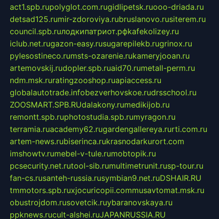
act1.spb.ru
polyglot.com.ru
gidlipetsk.ru
ooo-driada.ru
detsad125.ru
mir-zdoroviya.ru
bruslanovo.ru
siterem.ru
council.spb.ru
лодкипатриот.рф
kafekolizey.ru
iclub.net.ru
gazon-easy.ru
sugarepilekb.ru
grinox.ru
pylesostineco.ru
msts-ozarenie.ru
kameryjooan.ru
artemovskij.ru
dopler.spb.ru
aid70.ru
metall-perm.ru
ndm.msk.ru
ratingzooshop.ru
apiaccess.ru
globalautotrade.info
bezverhovskoe.ru
drsschool.ru
ZOOSMART.SPB.RU
dalakony.ru
medikijob.ru
remontt.spb.ru
photostudia.spb.ru
myragon.ru
terramia.ru
academy62.ru
gardengallereya.ru
rti.com.ru
artem-news.ru
biserinca.ru
krasnodarkurort.com
imshowtv.ru
mebel-v-tule.ru
mobtopik.ru
pcsecurity.net.ru
tool-sib.ru
multimetrunit.ru
sp-tour.ru
fan-cs.ru
santeh-russia.ru
symbian9.net.ru
DSHAIR.RU
tmmotors.spb.ru
xjocuricopii.com
musavtomat.msk.ru
obustrojdom.ru
sovetcik.ru
ybaranovskaya.ru
ppknews.ru
cult-alshei.ru
JAPANRUSSIA.RU