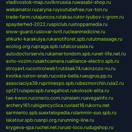
vladivostok-map.ru
vlknrussia.ru
wasabi-shop.ru
webamator.ru
zaryna.ru
youtubefree.ru
x-ton.ru
trade-farm.ru
tajuncos.ru
taksu.ru
tor-lyubov-i-grom.ru
spayderhed-2022.ru
splclub.ru
stoppamedia.ru
snow-guard.ru
slovar-ivrit.ru
cleanmedicine.ru
shkurki-karakulya.ru
kanotiforet.spb.ru
tutmassage.ru
ecolog.org.ru
praga.spb.ru
falcorussia.ru
autodoctorservis.ru
kamertondom.spb.ru
net-life.net.ru
avto-vozim.ru
sakhcamera.ru
alliance-electro.spb.ru
stroyavt.ru
controlweb1.ru
tdsak74.ru
kinzozo-ru.ru
kvotka.ru
iron-snab.ru
costa-bella.ru
eugrus.pp.ru
associaciya39.ru
primexpo.spb.ru
bezmorchin.ru
ia2.ru
cpt21.ru
ispecspb.ru
regahost.ru
kolosok-elita.ru
tae-kwon.ru
consrio.com.ru
insiam.ru
avegainfo.ru
archery161.ru
bigencyclica.ru
vlast16.ru
korru.net
sarmiento.spb.su
extelopedia.ru
lammin-suo.spb.ru
iskatour.spb.ru
snpi.org.ru
running-line.ru
krygeva-spa.ru
chel.net.ru
rust-loco.ru
dugshop.ru