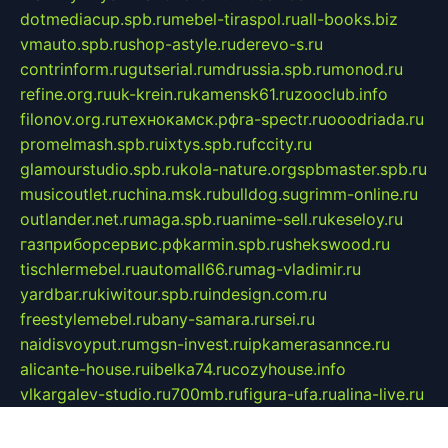
dotmediacup.spb.ru
mebel-tiraspol.ru
all-books.biz
vmauto.spb.ru
shop-astyle.ru
derevo-s.ru
contrinform.ru
gutserial.ru
mdrussia.spb.ru
monod.ru
refine.org.ru
uk-krein.ru
kamensk61.ru
zooclub.info
filonov.org.ru
технокамск.рф
ra-spectr.ru
ooodriada.ru
promelmash.spb.ru
ixtys.spb.ru
fccity.ru
glamourstudio.spb.ru
kola-nature.org
spbmaster.spb.ru
musicoutlet.ru
china.msk.ru
bulldog.su
grimm-online.ru
outlander.net.ru
maga.spb.ru
anime-sell.ru
keseloy.ru
газприборсервис.рф
karmin.spb.ru
shekswood.ru
tischlermebel.ru
automall66.ru
mag-vladimir.ru
yardbar.ru
kiwitour.spb.ru
indesign.com.ru
freestylemebel.ru
bany-samara.ru
rsei.ru
naidisvoyput.ru
mgsn-invest.ru
ipkamerasannce.ru
alicante-house.ru
ibelka74.ru
cozyhouse.info
vlkargalev-studio.ru
700mb.ru
figura-ufa.ru
alina-live.ru
belarusiannews.ru
womenknow.ru
dos-vniimk.ru
sega.net.ru
dv.net.ru
phenomenonsofhistory.com