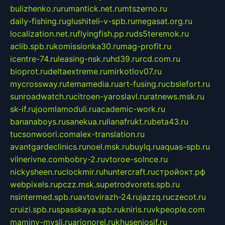
bulizhenko.ru
rumantick.net.ru
mtszerno.ru
daily-fishing.ru
glushiteli-v-spb.ru
megasat.org.ru
localization.net.ru
flyingfish.pp.ru
ds5teremok.ru
aclib.spb.ru
komissionka30.ru
mag-profit.ru
icentre-74.ru
leasing-nsk.ru
hd39.ru
rcd.com.ru
bioprot.ru
deltaextreme.ru
mirkotlov07.ru
mycrossway.ru
temamedia.ru
art-fusing.ru
cbslefort.ru
sunroadwatch.ru
citroen-yaroslavl.ru
ratnews.msk.ru
sk-if.ru
joomlamoduli.ru
academic-work.ru
bananaboys.ru
sanekua.ru
lianafrukt.ru
beta43.ru
tucsonwoori.com
alex-translation.ru
avantgardeclinics.ru
noel.msk.ru
buylq.ru
aquas-spb.ru
vilnerivne.com
bobry-2.ru
vtoroe-solnce.ru
nickysheen.ru
clockmir.ru
huntercraft.ru
стройокт.рф
webpixels.ru
pczz.msk.su
petrodvorets.spb.ru
nsintermed.spb.ru
avtovirazh-24.ru
jazzq.ru
czecot.ru
cruizi.spb.ru
spasskaya.spb.ru
kniris.ru
vkpeople.com
maminy-mysli.ru
arionorel.ru
khuseniosif.ru