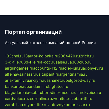
Портал организаций
Актуальный каталог компаний по всей России
133chel.ru
13autor-kolonka.ru
2864420.ru
2rich.ru
3-d-file.ru
3d-file.ru
a-cdc.ru
aalse.ru
a380club.ru
airgungames.ru
accounts-112.ru
adler-jun.ru
adonyev.ru
alfeihavsalnassr.ru
altaipant.ru
argentinamia.ru
aria-family.ru
arkrym.ru
ashanet.ru
belgorod-day.ru
bankaribi.ru
bandamn.ru
bigfatcc.ru
blagodarenie-spb.ru
borodino-media.ru
card-voice.ru
cardvoice.ru
zed-online.ru
zvonitut.ru
zebra-tlt.ru
zarafshan.ru
york-life.ru
vintovoykompressor.ru