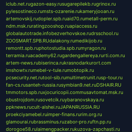
iclub.net.ru
gazon-easy.ru
sugarepilekb.ru
grinox.ru
pylesostineco.ru
msts-ozarenie.ru
kameryjooan.ru
artemovskij.ru
dopler.spb.ru
aid70.ru
metall-perm.ru
ndm.msk.ru
ratingzooshop.ru
apiaccess.ru
globalautotrade.info
bezverhovskoe.ru
drsschool.ru
ZOOSMART.SPB.RU
dalakony.ru
medikijob.ru
remontt.spb.ru
photostudia.spb.ru
myragon.ru
terramia.ru
academy62.ru
gardengallereya.ru
rti.com.ru
artem-news.ru
biserinca.ru
krasnodarkurort.com
imshowtv.ru
mebel-v-tule.ru
mobtopik.ru
pcsecurity.net.ru
tool-sib.ru
multimetrunit.ru
sp-tour.ru
fan-cs.ru
santeh-russia.ru
symbian9.net.ru
DSHAIR.RU
tmmotors.spb.ru
xjocuricopii.com
musavtomat.msk.ru
obustrojdom.ru
sovetcik.ru
ybaranovskaya.ru
ppknews.ru
cult-alshei.ru
JAPANRUSSIA.RU
proekciyamebel.ru
imper-finans.ru
rim.org.ru
glamourai.ru
brassminus.ru
zabor-pro.ru
ftn.pp.ru
dorogoe58.ru
laimengpacker.ru
kuzova-zapchasti.ru