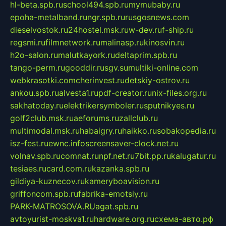
hl-beta.spb.ru
school494.spb.ru
mymubaby.ru
epoha-metalband.ru
ngr.spb.ru
rusgosnews.com
dieselvostok.ru
24hostel.msk.ru
w-dev.ru
f-ship.ru
regsmi.ru
filmnetwork.ru
malinasp.ru
kinosvin.ru
h2o-salon.ru
malutkayork.ru
deltaprim.spb.ru
tango-perm.ru
gooddir.ru
sgv.su
multiki-online.com
webkrasotki.com
cherinvest.ru
detskiy-ostrov.ru
ankou.spb.ru
alvesta1.ru
pdf-creator.ru
nix-files.org.ru
sakhatoday.ru
elektrikersymboler.ru
sputnikyes.ru
golf2club.msk.ru
aeforums.ru
zallclub.ru
multimodal.msk.ru
habaigry.ru
haikko.ru
sobakopedia.ru
isz-fest.ru
ewnc.info
screensaver-clock.net.ru
volnav.spb.ru
comnat.ru
npf.net.ru
7bit.pp.ru
kalugatur.ru
tesiaes.ru
card.com.ru
kazanka.spb.ru
gildiya-kuznecov.ru
kameryboavision.ru
griffoncom.spb.ru
fabrika-emotsiy.ru
PARK-MATROSOVA.RU
agat.spb.ru
avtoyurist-moskva1.ru
hardware.org.ru
схема-авто.рф