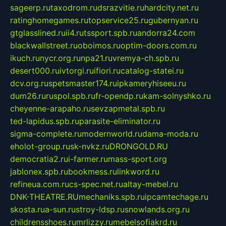
sageerp.ru
taxodrom.ru
dsrazvitie.ru
hardcity.net.ru
ratinghomegames.ru
topservice25.ru
gubernyan.ru
gtglasslined.ru
ii4.ru
tssport.spb.ru
andorra24.com
blackwallstreet.ru
oboimos.ru
optim-doors.com.ru
ikuch.ru
nycr.org.ru
npa21.ru
vremya-ch.spb.ru
desert000.ru
ivtorgi.ru
ifiori.ru
catalog-statei.ru
dcv.org.ru
spetsmaster174.ru
ipkameryhiseeu.ru
dum26.ru
ruspol.spb.ru
fr-opendp.ru
kam-solnyshko.ru
cheyenne-arapaho.ru
sevzapmetal.spb.ru
ted-lapidus.spb.ru
parasite-eliminator.ru
sigma-complete.ru
modernworld.ru
dama-moda.ru
eholot-group.ru
sk-nvkz.ru
DRONGOLD.RU
democratia2.ru
i-farmer.ru
mass-sport.org
jablonex.spb.ru
bookmess.ru
linkword.ru
refineua.com.ru
cs-spec.net.ru
altay-mebel.ru
DNK-THEATRE.RU
mechaniks.spb.ru
ipcamtechage.ru
skosta.ru
a-sun.ru
stroy-ldsp.ru
snowlands.org.ru
childrensshoes.ru
mrlizzy.ru
mebelsofiakrd.ru