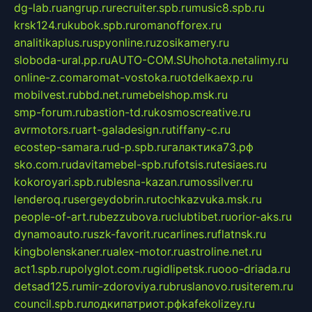
dg-lab.ru
angrup.ru
recruiter.spb.ru
music8.spb.ru
krsk124.ru
kubok.spb.ru
romanofforex.ru
analitikaplus.ru
spyonline.ru
zosikamery.ru
sloboda-ural.pp.ru
AUTO-COM.SU
hohota.net
alimy.ru
online-z.com
aromat-vostoka.ru
otdelkaexp.ru
mobilvest.ru
bbd.net.ru
mebelshop.msk.ru
smp-forum.ru
bastion-td.ru
kosmoscreative.ru
avrmotors.ru
art-galadesign.ru
tiffany-c.ru
ecostep-samara.ru
d-p.spb.ru
галактика73.рф
sko.com.ru
davitamebel-spb.ru
fotsis.ru
tesiaes.ru
kokoroyari.spb.ru
blesna-kazan.ru
mossilver.ru
lenderoq.ru
sergeydobrin.ru
tochkazvuka.msk.ru
people-of-art.ru
bezzubova.ru
clubtibet.ru
orior-aks.ru
dynamoauto.ru
szk-favorit.ru
carlines.ru
flatnsk.ru
kingbolenskaner.ru
alex-motor.ru
astroline.net.ru
act1.spb.ru
polyglot.com.ru
gidlipetsk.ru
ooo-driada.ru
detsad125.ru
mir-zdoroviya.ru
bruslanovo.ru
siterem.ru
council.spb.ru
лодкипатриот.рф
kafekolizey.ru