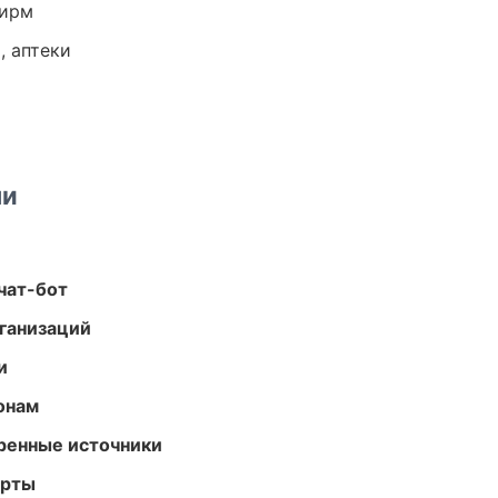
фирм
, аптеки
ми
чат-бот
ганизаций
и
онам
еренные источники
арты