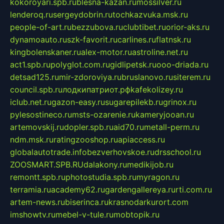
kokoroyari.spb.ru
blesna-kazan.ru
mossilver.ru
lenderoq.ru
sergeydobrin.ru
tochkazvuka.msk.ru
people-of-art.ru
bezzubova.ru
clubtibet.ru
orior-aks.ru
dynamoauto.ru
szk-favorit.ru
carlines.ru
flatnsk.ru
kingbolenskaner.ru
alex-motor.ru
astroline.net.ru
act1.spb.ru
polyglot.com.ru
gidlipetsk.ru
ooo-driada.ru
detsad125.ru
mir-zdoroviya.ru
bruslanovo.ru
siterem.ru
council.spb.ru
лодкипатриот.рф
kafekolizey.ru
iclub.net.ru
gazon-easy.ru
sugarepilekb.ru
grinox.ru
pylesostineco.ru
msts-ozarenie.ru
kameryjooan.ru
artemovskij.ru
dopler.spb.ru
aid70.ru
metall-perm.ru
ndm.msk.ru
ratingzooshop.ru
apiaccess.ru
globalautotrade.info
bezverhovskoe.ru
drsschool.ru
ZOOSMART.SPB.RU
dalakony.ru
medikijob.ru
remontt.spb.ru
photostudia.spb.ru
myragon.ru
terramia.ru
academy62.ru
gardengallereya.ru
rti.com.ru
artem-news.ru
biserinca.ru
krasnodarkurort.com
imshowtv.ru
mebel-v-tule.ru
mobtopik.ru