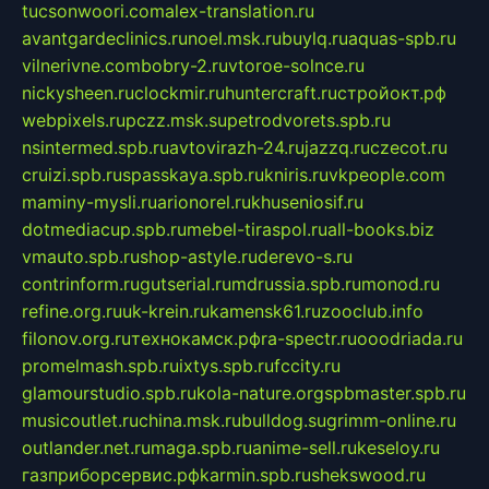
tucsonwoori.com
alex-translation.ru
avantgardeclinics.ru
noel.msk.ru
buylq.ru
aquas-spb.ru
vilnerivne.com
bobry-2.ru
vtoroe-solnce.ru
nickysheen.ru
clockmir.ru
huntercraft.ru
стройокт.рф
webpixels.ru
pczz.msk.su
petrodvorets.spb.ru
nsintermed.spb.ru
avtovirazh-24.ru
jazzq.ru
czecot.ru
cruizi.spb.ru
spasskaya.spb.ru
kniris.ru
vkpeople.com
maminy-mysli.ru
arionorel.ru
khuseniosif.ru
dotmediacup.spb.ru
mebel-tiraspol.ru
all-books.biz
vmauto.spb.ru
shop-astyle.ru
derevo-s.ru
contrinform.ru
gutserial.ru
mdrussia.spb.ru
monod.ru
refine.org.ru
uk-krein.ru
kamensk61.ru
zooclub.info
filonov.org.ru
технокамск.рф
ra-spectr.ru
ooodriada.ru
promelmash.spb.ru
ixtys.spb.ru
fccity.ru
glamourstudio.spb.ru
kola-nature.org
spbmaster.spb.ru
musicoutlet.ru
china.msk.ru
bulldog.su
grimm-online.ru
outlander.net.ru
maga.spb.ru
anime-sell.ru
keseloy.ru
газприборсервис.рф
karmin.spb.ru
shekswood.ru