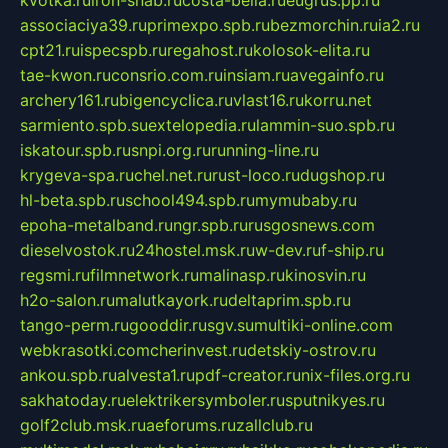
kvotka.ru
iron-snab.ru
costa-bella.ru
eugrus.pp.ru
associaciya39.ru
primexpo.spb.ru
bezmorchin.ru
ia2.ru
cpt21.ru
ispecspb.ru
regahost.ru
kolosok-elita.ru
tae-kwon.ru
consrio.com.ru
insiam.ru
avegainfo.ru
archery161.ru
bigencyclica.ru
vlast16.ru
korru.net
sarmiento.spb.su
extelopedia.ru
lammin-suo.spb.ru
iskatour.spb.ru
snpi.org.ru
running-line.ru
krygeva-spa.ru
chel.net.ru
rust-loco.ru
dugshop.ru
hl-beta.spb.ru
school494.spb.ru
mymubaby.ru
epoha-metalband.ru
ngr.spb.ru
rusgosnews.com
dieselvostok.ru
24hostel.msk.ru
w-dev.ru
f-ship.ru
regsmi.ru
filmnetwork.ru
malinasp.ru
kinosvin.ru
h2o-salon.ru
malutkayork.ru
deltaprim.spb.ru
tango-perm.ru
gooddir.ru
sgv.su
multiki-online.com
webkrasotki.com
cherinvest.ru
detskiy-ostrov.ru
ankou.spb.ru
alvesta1.ru
pdf-creator.ru
nix-files.org.ru
sakhatoday.ru
elektrikersymboler.ru
sputnikyes.ru
golf2club.msk.ru
aeforums.ru
zallclub.ru