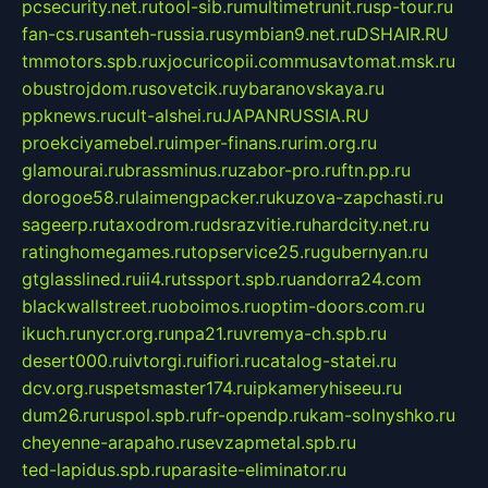
pcsecurity.net.ru
tool-sib.ru
multimetrunit.ru
sp-tour.ru
fan-cs.ru
santeh-russia.ru
symbian9.net.ru
DSHAIR.RU
tmmotors.spb.ru
xjocuricopii.com
musavtomat.msk.ru
obustrojdom.ru
sovetcik.ru
ybaranovskaya.ru
ppknews.ru
cult-alshei.ru
JAPANRUSSIA.RU
proekciyamebel.ru
imper-finans.ru
rim.org.ru
glamourai.ru
brassminus.ru
zabor-pro.ru
ftn.pp.ru
dorogoe58.ru
laimengpacker.ru
kuzova-zapchasti.ru
sageerp.ru
taxodrom.ru
dsrazvitie.ru
hardcity.net.ru
ratinghomegames.ru
topservice25.ru
gubernyan.ru
gtglasslined.ru
ii4.ru
tssport.spb.ru
andorra24.com
blackwallstreet.ru
oboimos.ru
optim-doors.com.ru
ikuch.ru
nycr.org.ru
npa21.ru
vremya-ch.spb.ru
desert000.ru
ivtorgi.ru
ifiori.ru
catalog-statei.ru
dcv.org.ru
spetsmaster174.ru
ipkameryhiseeu.ru
dum26.ru
ruspol.spb.ru
fr-opendp.ru
kam-solnyshko.ru
cheyenne-arapaho.ru
sevzapmetal.spb.ru
ted-lapidus.spb.ru
parasite-eliminator.ru