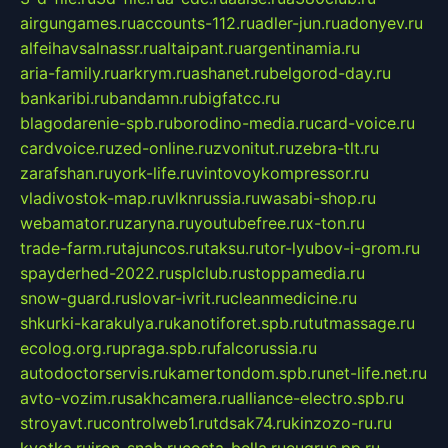
airgungames.ru
accounts-112.ru
adler-jun.ru
adonyev.ru
alfeihavsalnassr.ru
altaipant.ru
argentinamia.ru
aria-family.ru
arkrym.ru
ashanet.ru
belgorod-day.ru
bankaribi.ru
bandamn.ru
bigfatcc.ru
blagodarenie-spb.ru
borodino-media.ru
card-voice.ru
cardvoice.ru
zed-online.ru
zvonitut.ru
zebra-tlt.ru
zarafshan.ru
york-life.ru
vintovoykompressor.ru
vladivostok-map.ru
vlknrussia.ru
wasabi-shop.ru
webamator.ru
zaryna.ru
youtubefree.ru
x-ton.ru
trade-farm.ru
tajuncos.ru
taksu.ru
tor-lyubov-i-grom.ru
spayderhed-2022.ru
splclub.ru
stoppamedia.ru
snow-guard.ru
slovar-ivrit.ru
cleanmedicine.ru
shkurki-karakulya.ru
kanotiforet.spb.ru
tutmassage.ru
ecolog.org.ru
praga.spb.ru
falcorussia.ru
autodoctorservis.ru
kamertondom.spb.ru
net-life.net.ru
avto-vozim.ru
sakhcamera.ru
alliance-electro.spb.ru
stroyavt.ru
controlweb1.ru
tdsak74.ru
kinzozo-ru.ru