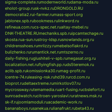
sigma-complete.ru
modernworld.ru
dama-moda.ru
eholot-group.ru
sk-nvkz.ru
DRONGOLD.RU
democratia2.ru
i-farmer.ru
mass-sport.org
jablonex.spb.ru
bookmess.ru
linkword.ru
refineua.com.ru
cs-spec.net.ru
altay-mebel.ru
DNK-THEATRE.RU
mechaniks.spb.ru
ipcamtechage.ru
skosta.ru
a-sun.ru
stroy-ldsp.ru
snowlands.org.ru
childrensshoes.ru
mrlizzy.ru
mebelsofiakrd.ru
bulizhenko.ru
rumantick.net.ru
mtszerno.ru
daily-fishing.ru
glushiteli-v-spb.ru
megasat.org.ru
localization.net.ru
flyingfish.pp.ru
ds5teremok.ru
aclib.spb.ru
komissionka30.ru
mag-profit.ru
icentre-74.ru
leasing-nsk.ru
hd39.ru
rcd.com.ru
bioprot.ru
deltaextreme.ru
mirkotlov07.ru
mycrossway.ru
temamedia.ru
art-fusing.ru
cbslefort.ru
sunroadwatch.ru
citroen-yaroslavl.ru
ratnews.msk.ru
sk-if.ru
joomlamoduli.ru
academic-work.ru
bananaboys.ru
sanekua.ru
lianafrukt.ru
beta43.ru