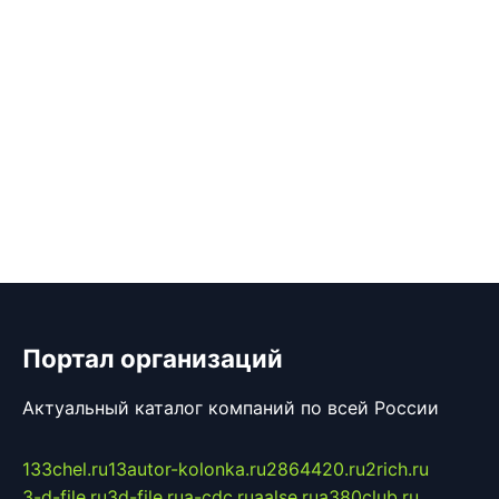
Портал организаций
Актуальный каталог компаний по всей России
133chel.ru
13autor-kolonka.ru
2864420.ru
2rich.ru
3-d-file.ru
3d-file.ru
a-cdc.ru
aalse.ru
a380club.ru