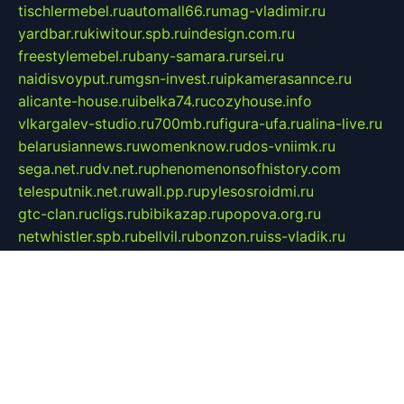
tischlermebel.ru
automall66.ru
mag-vladimir.ru
yardbar.ru
kiwitour.spb.ru
indesign.com.ru
freestylemebel.ru
bany-samara.ru
rsei.ru
naidisvoyput.ru
mgsn-invest.ru
ipkamerasannce.ru
alicante-house.ru
ibelka74.ru
cozyhouse.info
vlkargalev-studio.ru
700mb.ru
figura-ufa.ru
alina-live.ru
belarusiannews.ru
womenknow.ru
dos-vniimk.ru
sega.net.ru
dv.net.ru
phenomenonsofhistory.com
telesputnik.net.ru
wall.pp.ru
pylesosroidmi.ru
gtc-clan.ru
cligs.ru
bibikazap.ru
popova.org.ru
netwhistler.spb.ru
bellvil.ru
bonzon.ru
iss-vladik.ru
defiparis.net.ru
las-gryzas.ru
amku.ru
electednews.spb.ru
feather.org.ru
spar72.ru
tankiigri.ru
dominus.com.ru
ibtree.ru
sanykool.pp.ru
unixlib.org.ru
menatep.spb.ru
gartenterrassen.ru
printeka.ru
skvozilka.com.ru
parkovka-pub.ru
lovemobi.ru
art-ru.ru
emulatorz.com.ru
alucomp.com.ru
tatforum.com.ru
alternativa-profi.ru
dermakler.ru
artsurvey.ru
aredir.ru