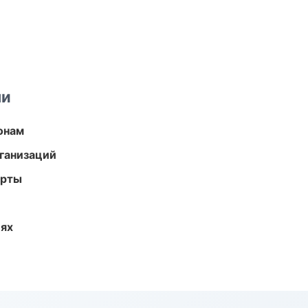
ми
онам
ганизаций
арты
иях