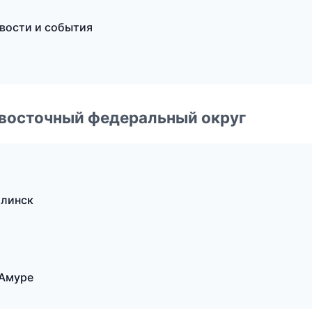
и
овости и события
евосточный федеральный округ
алинск
-Амуре