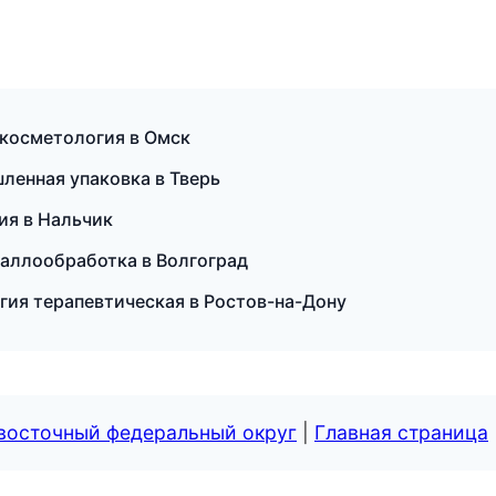
я косметология в Омск
енная упаковка в Тверь
ия в Нальчик
таллообработка в Волгоград
огия терапевтическая в Ростов-на-Дону
евосточный федеральный округ
|
Главная страница