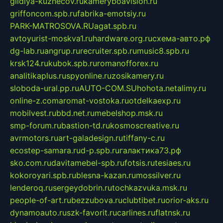
gildiya-kuznecov.ru
kameryboavision.ru
griffoncom.spb.ru
fabrika-emotsiy.ru
PARK-MATROSOVA.RU
agat.spb.ru
avtoyurist-moskva1.ru
hardware.org.ru
схема-авто.рф
dg-lab.ru
angrup.ru
recruiter.spb.ru
music8.spb.ru
krsk124.ru
kubok.spb.ru
romanofforex.ru
analitikaplus.ru
spyonline.ru
zosikamery.ru
sloboda-ural.pp.ru
AUTO-COM.SU
hohota.net
alimy.ru
online-z.com
aromat-vostoka.ru
otdelkaexp.ru
mobilvest.ru
bbd.net.ru
mebelshop.msk.ru
smp-forum.ru
bastion-td.ru
kosmoscreative.ru
avrmotors.ru
art-galadesign.ru
tiffany-c.ru
ecostep-samara.ru
d-p.spb.ru
галактика73.рф
sko.com.ru
davitamebel-spb.ru
fotsis.ru
tesiaes.ru
kokoroyari.spb.ru
blesna-kazan.ru
mossilver.ru
lenderoq.ru
sergeydobrin.ru
tochkazvuka.msk.ru
people-of-art.ru
bezzubova.ru
clubtibet.ru
orior-aks.ru
dynamoauto.ru
szk-favorit.ru
carlines.ru
flatnsk.ru