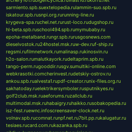
sarmiento.spb.su
extelopedia.ru
lammin-suo.spb.ru
iskatour.spb.ru
snpi.org.ru
running-line.ru
krygeva-spa.ru
chel.net.ru
rust-loco.ru
dugshop.ru
hl-beta.spb.ru
school494.spb.ru
mymubaby.ru
epoha-metalband.ru
ngr.spb.ru
rusgosnews.com
dieselvostok.ru
24hostel.msk.ru
w-dev.ru
f-ship.ru
regsmi.ru
filmnetwork.ru
malinasp.ru
kinosvin.ru
h2o-salon.ru
malutkayork.ru
deltaprim.spb.ru
tango-perm.ru
gooddir.ru
sgv.su
multiki-online.com
webkrasotki.com
cherinvest.ru
detskiy-ostrov.ru
ankou.spb.ru
alvesta1.ru
pdf-creator.ru
nix-files.org.ru
sakhatoday.ru
elektrikersymboler.ru
sputnikyes.ru
golf2club.msk.ru
aeforums.ru
zallclub.ru
multimodal.msk.ru
habaigry.ru
haikko.ru
sobakopedia.ru
isz-fest.ru
ewnc.info
screensaver-clock.net.ru
volnav.spb.ru
comnat.ru
npf.net.ru
7bit.pp.ru
kalugatur.ru
tesiaes.ru
card.com.ru
kazanka.spb.ru