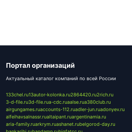
Портал организаций
Актуальный каталог компаний по всей России
133chel.ru
13autor-kolonka.ru
2864420.ru
2rich.ru
3-d-file.ru
3d-file.ru
a-cdc.ru
aalse.ru
a380club.ru
airgungames.ru
accounts-112.ru
adler-jun.ru
adonyev.ru
alfeihavsalnassr.ru
altaipant.ru
argentinamia.ru
aria-family.ru
arkrym.ru
ashanet.ru
belgorod-day.ru
bankaribi.ru
bandamn.ru
bigfatcc.ru