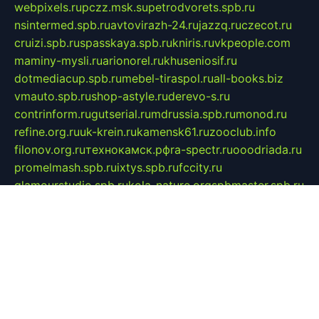
webpixels.ru
pczz.msk.su
petrodvorets.spb.ru
nsintermed.spb.ru
avtovirazh-24.ru
jazzq.ru
czecot.ru
cruizi.spb.ru
spasskaya.spb.ru
kniris.ru
vkpeople.com
maminy-mysli.ru
arionorel.ru
khuseniosif.ru
dotmediacup.spb.ru
mebel-tiraspol.ru
all-books.biz
vmauto.spb.ru
shop-astyle.ru
derevo-s.ru
contrinform.ru
gutserial.ru
mdrussia.spb.ru
monod.ru
refine.org.ru
uk-krein.ru
kamensk61.ru
zooclub.info
filonov.org.ru
технокамск.рф
ra-spectr.ru
ooodriada.ru
promelmash.spb.ru
ixtys.spb.ru
fccity.ru
glamourstudio.spb.ru
kola-nature.org
spbmaster.spb.ru
musicoutlet.ru
china.msk.ru
bulldog.su
grimm-online.ru
outlander.net.ru
maga.spb.ru
anime-sell.ru
keseloy.ru
газприборсервис.рф
karmin.spb.ru
shekswood.ru
tischlermebel.ru
automall66.ru
mag-vladimir.ru
yardbar.ru
kiwitour.spb.ru
indesign.com.ru
freestylemebel.ru
bany-samara.ru
rsei.ru
naidisvoyput.ru
mgsn-invest.ru
ipkamerasannce.ru