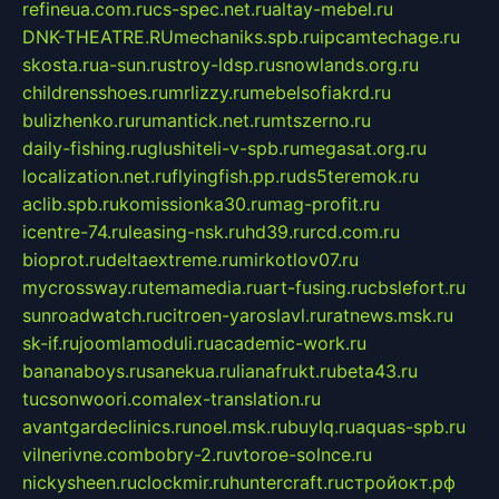
refineua.com.ru
cs-spec.net.ru
altay-mebel.ru
DNK-THEATRE.RU
mechaniks.spb.ru
ipcamtechage.ru
skosta.ru
a-sun.ru
stroy-ldsp.ru
snowlands.org.ru
childrensshoes.ru
mrlizzy.ru
mebelsofiakrd.ru
bulizhenko.ru
rumantick.net.ru
mtszerno.ru
daily-fishing.ru
glushiteli-v-spb.ru
megasat.org.ru
localization.net.ru
flyingfish.pp.ru
ds5teremok.ru
aclib.spb.ru
komissionka30.ru
mag-profit.ru
icentre-74.ru
leasing-nsk.ru
hd39.ru
rcd.com.ru
bioprot.ru
deltaextreme.ru
mirkotlov07.ru
mycrossway.ru
temamedia.ru
art-fusing.ru
cbslefort.ru
sunroadwatch.ru
citroen-yaroslavl.ru
ratnews.msk.ru
sk-if.ru
joomlamoduli.ru
academic-work.ru
bananaboys.ru
sanekua.ru
lianafrukt.ru
beta43.ru
tucsonwoori.com
alex-translation.ru
avantgardeclinics.ru
noel.msk.ru
buylq.ru
aquas-spb.ru
vilnerivne.com
bobry-2.ru
vtoroe-solnce.ru
nickysheen.ru
clockmir.ru
huntercraft.ru
стройокт.рф