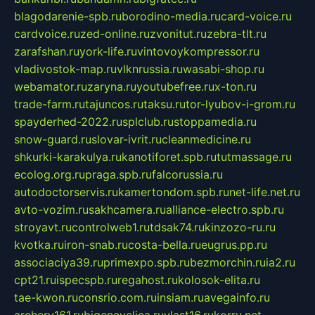
blagodarenie-spb.ru
borodino-media.ru
card-voice.ru
cardvoice.ru
zed-online.ru
zvonitut.ru
zebra-tlt.ru
zarafshan.ru
york-life.ru
vintovoykompressor.ru
vladivostok-map.ru
vlknrussia.ru
wasabi-shop.ru
webamator.ru
zaryna.ru
youtubefree.ru
x-ton.ru
trade-farm.ru
tajuncos.ru
taksu.ru
tor-lyubov-i-grom.ru
spayderhed-2022.ru
splclub.ru
stoppamedia.ru
snow-guard.ru
slovar-ivrit.ru
cleanmedicine.ru
shkurki-karakulya.ru
kanotiforet.spb.ru
tutmassage.ru
ecolog.org.ru
praga.spb.ru
falcorussia.ru
autodoctorservis.ru
kamertondom.spb.ru
net-life.net.ru
avto-vozim.ru
sakhcamera.ru
alliance-electro.spb.ru
stroyavt.ru
controlweb1.ru
tdsak74.ru
kinzozo-ru.ru
kvotka.ru
iron-snab.ru
costa-bella.ru
eugrus.pp.ru
associaciya39.ru
primexpo.spb.ru
bezmorchin.ru
ia2.ru
cpt21.ru
ispecspb.ru
regahost.ru
kolosok-elita.ru
tae-kwon.ru
consrio.com.ru
insiam.ru
avegainfo.ru
archery161.ru
bigencyclica.ru
vlast16.ru
korru.net