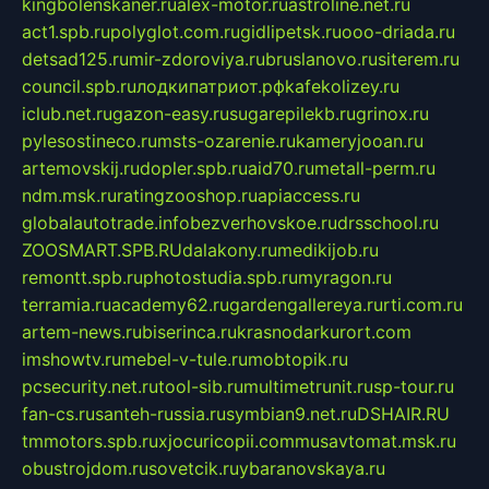
kingbolenskaner.ru
alex-motor.ru
astroline.net.ru
act1.spb.ru
polyglot.com.ru
gidlipetsk.ru
ooo-driada.ru
detsad125.ru
mir-zdoroviya.ru
bruslanovo.ru
siterem.ru
council.spb.ru
лодкипатриот.рф
kafekolizey.ru
iclub.net.ru
gazon-easy.ru
sugarepilekb.ru
grinox.ru
pylesostineco.ru
msts-ozarenie.ru
kameryjooan.ru
artemovskij.ru
dopler.spb.ru
aid70.ru
metall-perm.ru
ndm.msk.ru
ratingzooshop.ru
apiaccess.ru
globalautotrade.info
bezverhovskoe.ru
drsschool.ru
ZOOSMART.SPB.RU
dalakony.ru
medikijob.ru
remontt.spb.ru
photostudia.spb.ru
myragon.ru
terramia.ru
academy62.ru
gardengallereya.ru
rti.com.ru
artem-news.ru
biserinca.ru
krasnodarkurort.com
imshowtv.ru
mebel-v-tule.ru
mobtopik.ru
pcsecurity.net.ru
tool-sib.ru
multimetrunit.ru
sp-tour.ru
fan-cs.ru
santeh-russia.ru
symbian9.net.ru
DSHAIR.RU
tmmotors.spb.ru
xjocuricopii.com
musavtomat.msk.ru
obustrojdom.ru
sovetcik.ru
ybaranovskaya.ru