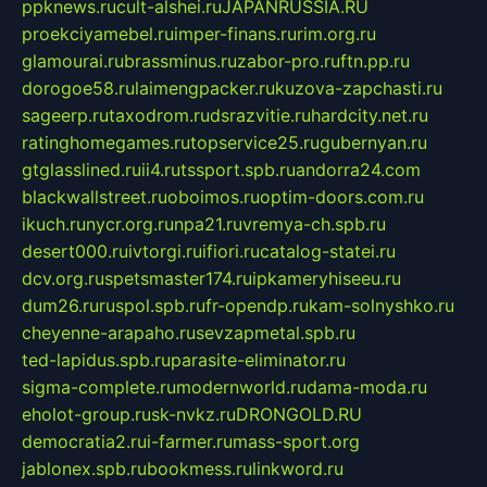
ppknews.ru
cult-alshei.ru
JAPANRUSSIA.RU
proekciyamebel.ru
imper-finans.ru
rim.org.ru
glamourai.ru
brassminus.ru
zabor-pro.ru
ftn.pp.ru
dorogoe58.ru
laimengpacker.ru
kuzova-zapchasti.ru
sageerp.ru
taxodrom.ru
dsrazvitie.ru
hardcity.net.ru
ratinghomegames.ru
topservice25.ru
gubernyan.ru
gtglasslined.ru
ii4.ru
tssport.spb.ru
andorra24.com
blackwallstreet.ru
oboimos.ru
optim-doors.com.ru
ikuch.ru
nycr.org.ru
npa21.ru
vremya-ch.spb.ru
desert000.ru
ivtorgi.ru
ifiori.ru
catalog-statei.ru
dcv.org.ru
spetsmaster174.ru
ipkameryhiseeu.ru
dum26.ru
ruspol.spb.ru
fr-opendp.ru
kam-solnyshko.ru
cheyenne-arapaho.ru
sevzapmetal.spb.ru
ted-lapidus.spb.ru
parasite-eliminator.ru
sigma-complete.ru
modernworld.ru
dama-moda.ru
eholot-group.ru
sk-nvkz.ru
DRONGOLD.RU
democratia2.ru
i-farmer.ru
mass-sport.org
jablonex.spb.ru
bookmess.ru
linkword.ru