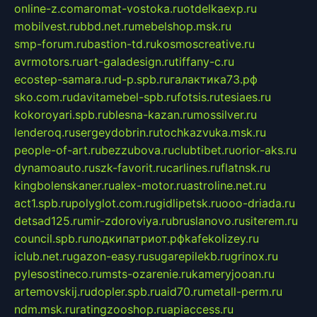
online-z.com
aromat-vostoka.ru
otdelkaexp.ru
mobilvest.ru
bbd.net.ru
mebelshop.msk.ru
smp-forum.ru
bastion-td.ru
kosmoscreative.ru
avrmotors.ru
art-galadesign.ru
tiffany-c.ru
ecostep-samara.ru
d-p.spb.ru
галактика73.рф
sko.com.ru
davitamebel-spb.ru
fotsis.ru
tesiaes.ru
kokoroyari.spb.ru
blesna-kazan.ru
mossilver.ru
lenderoq.ru
sergeydobrin.ru
tochkazvuka.msk.ru
people-of-art.ru
bezzubova.ru
clubtibet.ru
orior-aks.ru
dynamoauto.ru
szk-favorit.ru
carlines.ru
flatnsk.ru
kingbolenskaner.ru
alex-motor.ru
astroline.net.ru
act1.spb.ru
polyglot.com.ru
gidlipetsk.ru
ooo-driada.ru
detsad125.ru
mir-zdoroviya.ru
bruslanovo.ru
siterem.ru
council.spb.ru
лодкипатриот.рф
kafekolizey.ru
iclub.net.ru
gazon-easy.ru
sugarepilekb.ru
grinox.ru
pylesostineco.ru
msts-ozarenie.ru
kameryjooan.ru
artemovskij.ru
dopler.spb.ru
aid70.ru
metall-perm.ru
ndm.msk.ru
ratingzooshop.ru
apiaccess.ru