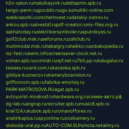
h2o-salon.ru
malutkayork.ru
deltaprim.spb.ru
tango-perm.ru
gooddir.ru
sgv.su
multiki-online.com
webkrasotki.com
cherinvest.ru
detskiy-ostrov.ru
ankou.spb.ru
alvesta1.ru
pdf-creator.ru
nix-files.org.ru
sakhatoday.ru
elektrikersymboler.ru
sputnikyes.ru
golf2club.msk.ru
aeforums.ru
zallclub.ru
multimodal.msk.ru
habaigry.ru
haikko.ru
sobakopedia.ru
isz-fest.ru
ewnc.info
screensaver-clock.net.ru
volnav.spb.ru
comnat.ru
npf.net.ru
7bit.pp.ru
kalugatur.ru
tesiaes.ru
card.com.ru
kazanka.spb.ru
gildiya-kuznecov.ru
kameryboavision.ru
griffoncom.spb.ru
fabrika-emotsiy.ru
PARK-MATROSOVA.RU
agat.spb.ru
avtoyurist-moskva1.ru
hardware.org.ru
схема-авто.рф
dg-lab.ru
angrup.ru
recruiter.spb.ru
music8.spb.ru
krsk124.ru
kubok.spb.ru
romanofforex.ru
analitikaplus.ru
spyonline.ru
zosikamery.ru
sloboda-ural.pp.ru
AUTO-COM.SU
hohota.net
alimy.ru