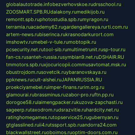
globalautotrade.info
bezverhovskoe.ru
drsschool.ru
ZOOSMART.SPB.RU
dalakony.ru
medikijob.ru
remontt.spb.ru
photostudia.spb.ru
myragon.ru
terramia.ru
academy62.ru
gardengallereya.ru
rti.com.ru
artem-news.ru
biserinca.ru
krasnodarkurort.com
imshowtv.ru
mebel-v-tule.ru
mobtopik.ru
pcsecurity.net.ru
tool-sib.ru
multimetrunit.ru
sp-tour.ru
fan-cs.ru
santeh-russia.ru
symbian9.net.ru
DSHAIR.RU
tmmotors.spb.ru
xjocuricopii.com
musavtomat.msk.ru
obustrojdom.ru
sovetcik.ru
ybaranovskaya.ru
ppknews.ru
cult-alshei.ru
JAPANRUSSIA.RU
proekciyamebel.ru
imper-finans.ru
rim.org.ru
glamourai.ru
brassminus.ru
zabor-pro.ru
ftn.pp.ru
dorogoe58.ru
laimengpacker.ru
kuzova-zapchasti.ru
sageerp.ru
taxodrom.ru
dsrazvitie.ru
hardcity.net.ru
ratinghomegames.ru
topservice25.ru
gubernyan.ru
gtglasslined.ru
ii4.ru
tssport.spb.ru
andorra24.com
blackwallstreet.ru
oboimos.ru
optim-doors.com.ru