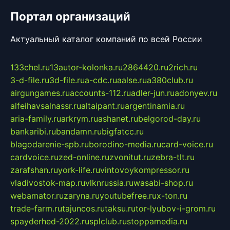
Портал организаций
Актуальный каталог компаний по всей России
133chel.ru
13autor-kolonka.ru
2864420.ru
2rich.ru
3-d-file.ru
3d-file.ru
a-cdc.ru
aalse.ru
a380club.ru
airgungames.ru
accounts-112.ru
adler-jun.ru
adonyev.ru
alfeihavsalnassr.ru
altaipant.ru
argentinamia.ru
aria-family.ru
arkrym.ru
ashanet.ru
belgorod-day.ru
bankaribi.ru
bandamn.ru
bigfatcc.ru
blagodarenie-spb.ru
borodino-media.ru
card-voice.ru
cardvoice.ru
zed-online.ru
zvonitut.ru
zebra-tlt.ru
zarafshan.ru
york-life.ru
vintovoykompressor.ru
vladivostok-map.ru
vlknrussia.ru
wasabi-shop.ru
webamator.ru
zaryna.ru
youtubefree.ru
x-ton.ru
trade-farm.ru
tajuncos.ru
taksu.ru
tor-lyubov-i-grom.ru
spayderhed-2022.ru
splclub.ru
stoppamedia.ru