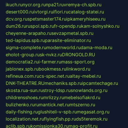
ikuch.ru
nycr.org.ru
npa21.ru
vremya-ch.spb.ru
desert000.ru
ivtorgi.ru
ifiori.ru
catalog-statei.ru
dcv.org.ru
spetsmaster174.ru
ipkameryhiseeu.ru
dum26.ru
ruspol.spb.ru
fr-opendp.ru
kam-solnyshko.ru
cheyenne-arapaho.ru
sevzapmetal.spb.ru
ted-lapidus.spb.ru
parasite-eliminator.ru
sigma-complete.ru
modernworld.ru
dama-moda.ru
eholot-group.ru
sk-nvkz.ru
DRONGOLD.RU
democratia2.ru
i-farmer.ru
mass-sport.org
jablonex.spb.ru
bookmess.ru
linkword.ru
refineua.com.ru
cs-spec.net.ru
altay-mebel.ru
DNK-THEATRE.RU
mechaniks.spb.ru
ipcamtechage.ru
skosta.ru
a-sun.ru
stroy-ldsp.ru
snowlands.org.ru
childrensshoes.ru
mrlizzy.ru
mebelsofiakrd.ru
bulizhenko.ru
rumantick.net.ru
mtszerno.ru
daily-fishing.ru
glushiteli-v-spb.ru
megasat.org.ru
localization.net.ru
flyingfish.pp.ru
ds5teremok.ru
aclib.spb.ru
komissionka30.ru
mag-profit.ru