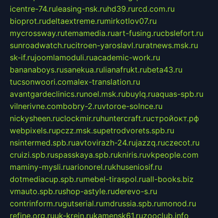
icentre-74.ru
leasing-nsk.ru
hd39.ru
rcd.com.ru
bioprot.ru
deltaextreme.ru
mirkotlov07.ru
mycrossway.ru
temamedia.ru
art-fusing.ru
cbslefort.ru
sunroadwatch.ru
citroen-yaroslavl.ru
ratnews.msk.ru
sk-if.ru
joomlamoduli.ru
academic-work.ru
bananaboys.ru
sanekua.ru
lianafrukt.ru
beta43.ru
tucsonwoori.com
alex-translation.ru
avantgardeclinics.ru
noel.msk.ru
buylq.ru
aquas-spb.ru
vilnerivne.com
bobry-2.ru
vtoroe-solnce.ru
nickysheen.ru
clockmir.ru
huntercraft.ru
стройокт.рф
webpixels.ru
pczz.msk.su
petrodvorets.spb.ru
nsintermed.spb.ru
avtovirazh-24.ru
jazzq.ru
czecot.ru
cruizi.spb.ru
spasskaya.spb.ru
kniris.ru
vkpeople.com
maminy-mysli.ru
arionorel.ru
khuseniosif.ru
dotmediacup.spb.ru
mebel-tiraspol.ru
all-books.biz
vmauto.spb.ru
shop-astyle.ru
derevo-s.ru
contrinform.ru
gutserial.ru
mdrussia.spb.ru
monod.ru
refine.org.ru
uk-krein.ru
kamensk61.ru
zooclub.info