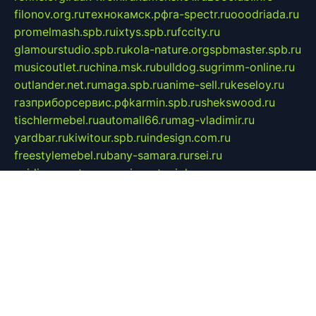
filonov.org.ru
технокамск.рф
ra-spectr.ru
ooodriada.ru
promelmash.spb.ru
ixtys.spb.ru
fccity.ru
glamourstudio.spb.ru
kola-nature.org
spbmaster.spb.ru
musicoutlet.ru
china.msk.ru
bulldog.su
grimm-online.ru
outlander.net.ru
maga.spb.ru
anime-sell.ru
keseloy.ru
газприборсервис.рф
karmin.spb.ru
shekswood.ru
tischlermebel.ru
automall66.ru
mag-vladimir.ru
yardbar.ru
kiwitour.spb.ru
indesign.com.ru
freestylemebel.ru
bany-samara.ru
rsei.ru
naidisvoyput.ru
mgsn-invest.ru
ipkamerasannce.ru
alicante-house.ru
ibelka74.ru
cozyhouse.info
vlkargalev-studio.ru
700mb.ru
figura-ufa.ru
alina-live.ru
belarusiannews.ru
womenknow.ru
dos-vniimk.ru
sega.net.ru
dv.net.ru
phenomenonsofhistory.com
telesputnik.net.ru
wall.pp.ru
pylesosroidmi.ru
gtc-clan.ru
cligs.ru
bibikazap.ru
popova.org.ru
netwhistler.spb.ru
bellvil.ru
bonzon.ru
iss-vladik.ru
defiparis.net.ru
las-gryzas.ru
amku.ru