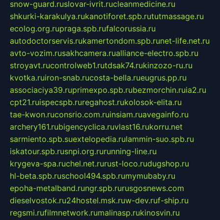
snow-guard.ru
slovar-ivrit.ru
cleanmedicine.ru
shkurki-karakulya.ru
kanotiforet.spb.ru
tutmassage.ru
ecolog.org.ru
praga.spb.ru
falcorussia.ru
autodoctorservis.ru
kamertondom.spb.ru
net-life.net.ru
avto-vozim.ru
sakhcamera.ru
alliance-electro.spb.ru
stroyavt.ru
controlweb1.ru
tdsak74.ru
kinzozo-ru.ru
kvotka.ru
iron-snab.ru
costa-bella.ru
eugrus.pp.ru
associaciya39.ru
primexpo.spb.ru
bezmorchin.ru
ia2.ru
cpt21.ru
ispecspb.ru
regahost.ru
kolosok-elita.ru
tae-kwon.ru
consrio.com.ru
insiam.ru
avegainfo.ru
archery161.ru
bigencyclica.ru
vlast16.ru
korru.net
sarmiento.spb.su
extelopedia.ru
lammin-suo.spb.ru
iskatour.spb.ru
snpi.org.ru
running-line.ru
krygeva-spa.ru
chel.net.ru
rust-loco.ru
dugshop.ru
hl-beta.spb.ru
school494.spb.ru
mymubaby.ru
epoha-metalband.ru
ngr.spb.ru
rusgosnews.com
dieselvostok.ru
24hostel.msk.ru
w-dev.ru
f-ship.ru
regsmi.ru
filmnetwork.ru
malinasp.ru
kinosvin.ru