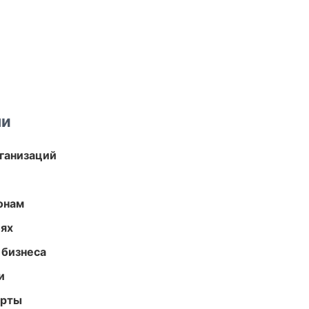
ми
ганизаций
онам
иях
 бизнеса
и
арты