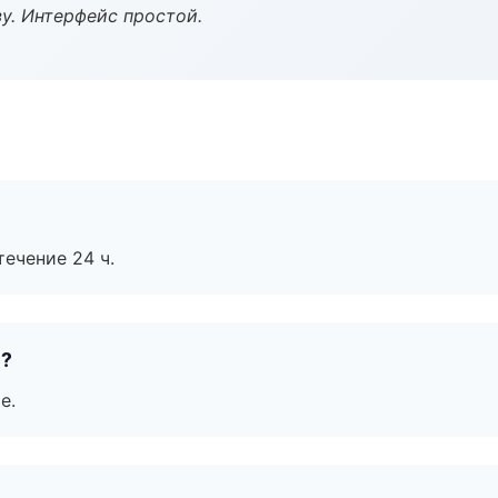
у. Интерфейс простой.
течение 24 ч.
е?
е.