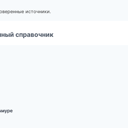
роверенные источники.
нный справочник
Амуре