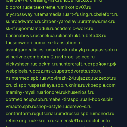
icentre-74.ru
leasing-nsk.ru
hd39.ru
rcd.com.ru
bioprot.ru
deltaextreme.ru
mirkotlov07.ru
mycrossway.ru
temamedia.ru
art-fusing.ru
cbslefort.ru
sunroadwatch.ru
citroen-yaroslavl.ru
ratnews.msk.ru
sk-if.ru
joomlamoduli.ru
academic-work.ru
bananaboys.ru
sanekua.ru
lianafrukt.ru
beta43.ru
tucsonwoori.com
alex-translation.ru
avantgardeclinics.ru
noel.msk.ru
buylq.ru
aquas-spb.ru
vilnerivne.com
bobry-2.ru
vtoroe-solnce.ru
nickysheen.ru
clockmir.ru
huntercraft.ru
стройокт.рф
webpixels.ru
pczz.msk.su
petrodvorets.spb.ru
nsintermed.spb.ru
avtovirazh-24.ru
jazzq.ru
czecot.ru
cruizi.spb.ru
spasskaya.spb.ru
kniris.ru
vkpeople.com
maminy-mysli.ru
arionorel.ru
khuseniosif.ru
dotmediacup.spb.ru
mebel-tiraspol.ru
all-books.biz
vmauto.spb.ru
shop-astyle.ru
derevo-s.ru
contrinform.ru
gutserial.ru
mdrussia.spb.ru
monod.ru
refine.org.ru
uk-krein.ru
kamensk61.ru
zooclub.info