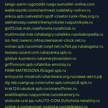
tango-perm.ru
gooddir.ru
sgv.su
multiki-online.com
webkrasotki.com
cherinvest.ru
detskiy-ostrov.ru
ankou.spb.ru
alvesta1.ru
pdf-creator.ru
nix-files.org.ru
sakhatoday.ru
elektrikersymboler.ru
sputnikyes.ru
golf2club.msk.ru
aeforums.ru
zallclub.ru
multimodal.msk.ru
habaigry.ru
haikko.ru
sobakopedia.ru
isz-fest.ru
ewnc.info
screensaver-clock.net.ru
volnav.spb.ru
comnat.ru
npf.net.ru
7bit.pp.ru
kalugatur.ru
tesiaes.ru
card.com.ru
kazanka.spb.ru
gildiya-kuznecov.ru
kameryboavision.ru
griffoncom.spb.ru
fabrika-emotsiy.ru
PARK-MATROSOVA.RU
agat.spb.ru
avtoyurist-moskva1.ru
hardware.org.ru
схема-авто.рф
dg-lab.ru
angrup.ru
recruiter.spb.ru
music8.spb.ru
krsk124.ru
kubok.spb.ru
romanofforex.ru
analitikaplus.ru
spyonline.ru
zosikamery.ru
sloboda-ural.pp.ru
AUTO-COM.SU
hohota.net
alimy.ru
online-z.com
aromat-vostoka.ru
otdelkaexp.ru