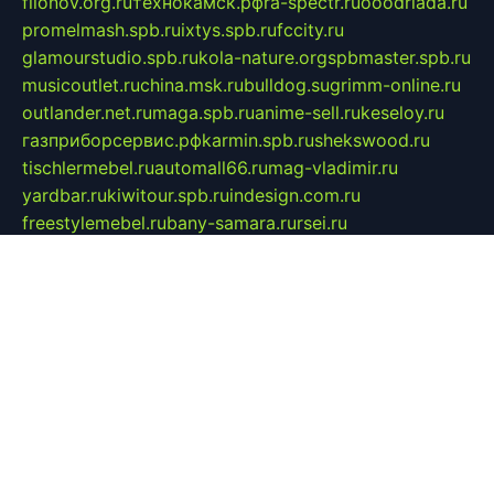
filonov.org.ru
технокамск.рф
ra-spectr.ru
ooodriada.ru
promelmash.spb.ru
ixtys.spb.ru
fccity.ru
glamourstudio.spb.ru
kola-nature.org
spbmaster.spb.ru
musicoutlet.ru
china.msk.ru
bulldog.su
grimm-online.ru
outlander.net.ru
maga.spb.ru
anime-sell.ru
keseloy.ru
газприборсервис.рф
karmin.spb.ru
shekswood.ru
tischlermebel.ru
automall66.ru
mag-vladimir.ru
yardbar.ru
kiwitour.spb.ru
indesign.com.ru
freestylemebel.ru
bany-samara.ru
rsei.ru
naidisvoyput.ru
mgsn-invest.ru
ipkamerasannce.ru
alicante-house.ru
ibelka74.ru
cozyhouse.info
vlkargalev-studio.ru
700mb.ru
figura-ufa.ru
alina-live.ru
belarusiannews.ru
womenknow.ru
dos-vniimk.ru
sega.net.ru
dv.net.ru
phenomenonsofhistory.com
telesputnik.net.ru
wall.pp.ru
pylesosroidmi.ru
gtc-clan.ru
cligs.ru
bibikazap.ru
popova.org.ru
netwhistler.spb.ru
bellvil.ru
bonzon.ru
iss-vladik.ru
defiparis.net.ru
las-gryzas.ru
amku.ru