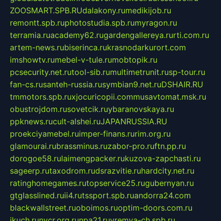
ZOOSMART.SPB.RU
dalakony.ru
medikijob.ru
remontt.spb.ru
photostudia.spb.ru
myragon.ru
terramia.ru
academy62.ru
gardengallereya.ru
rti.com.ru
artem-news.ru
biserinca.ru
krasnodarkurort.com
imshowtv.ru
mebel-v-tule.ru
mobtopik.ru
pcsecurity.net.ru
tool-sib.ru
multimetrunit.ru
sp-tour.ru
fan-cs.ru
santeh-russia.ru
symbian9.net.ru
DSHAIR.RU
tmmotors.spb.ru
xjocuricopii.com
musavtomat.msk.ru
obustrojdom.ru
sovetcik.ru
ybaranovskaya.ru
ppknews.ru
cult-alshei.ru
JAPANRUSSIA.RU
proekciyamebel.ru
imper-finans.ru
rim.org.ru
glamourai.ru
brassminus.ru
zabor-pro.ru
ftn.pp.ru
dorogoe58.ru
laimengpacker.ru
kuzova-zapchasti.ru
sageerp.ru
taxodrom.ru
dsrazvitie.ru
hardcity.net.ru
ratinghomegames.ru
topservice25.ru
gubernyan.ru
gtglasslined.ru
ii4.ru
tssport.spb.ru
andorra24.com
blackwallstreet.ru
oboimos.ru
optim-doors.com.ru
ikuch.ru
nycr.org.ru
npa21.ru
vremya-ch.spb.ru