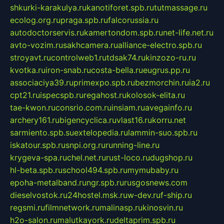
shkurki-karakulya.ru
kanotiforet.spb.ru
tutmassage.ru
ecolog.org.ru
praga.spb.ru
falcorussia.ru
autodoctorservis.ru
kamertondom.spb.ru
net-life.net.ru
avto-vozim.ru
sakhcamera.ru
alliance-electro.spb.ru
stroyavt.ru
controlweb1.ru
tdsak74.ru
kinzozo-ru.ru
kvotka.ru
iron-snab.ru
costa-bella.ru
eugrus.pp.ru
associaciya39.ru
primexpo.spb.ru
bezmorchin.ru
ia2.ru
cpt21.ru
ispecspb.ru
regahost.ru
kolosok-elita.ru
tae-kwon.ru
consrio.com.ru
insiam.ru
avegainfo.ru
archery161.ru
bigencyclica.ru
vlast16.ru
korru.net
sarmiento.spb.su
extelopedia.ru
lammin-suo.spb.ru
iskatour.spb.ru
snpi.org.ru
running-line.ru
krygeva-spa.ru
chel.net.ru
rust-loco.ru
dugshop.ru
hl-beta.spb.ru
school494.spb.ru
mymubaby.ru
epoha-metalband.ru
ngr.spb.ru
rusgosnews.com
dieselvostok.ru
24hostel.msk.ru
w-dev.ru
f-ship.ru
regsmi.ru
filmnetwork.ru
malinasp.ru
kinosvin.ru
h2o-salon.ru
malutkayork.ru
deltaprim.spb.ru