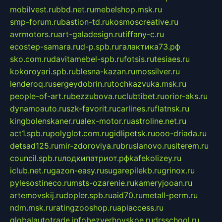
mobilvest.ru
bbd.net.ru
mebelshop.msk.ru
smp-forum.ru
bastion-td.ru
kosmoscreative.ru
avrmotors.ru
art-galadesign.ru
tiffany-c.ru
ecostep-samara.ru
d-p.spb.ru
галактика73.рф
sko.com.ru
davitamebel-spb.ru
fotsis.ru
tesiaes.ru
kokoroyari.spb.ru
blesna-kazan.ru
mossilver.ru
lenderoq.ru
sergeydobrin.ru
tochkazvuka.msk.ru
people-of-art.ru
bezzubova.ru
clubtibet.ru
orior-aks.ru
dynamoauto.ru
szk-favorit.ru
carlines.ru
flatnsk.ru
kingbolenskaner.ru
alex-motor.ru
astroline.net.ru
act1.spb.ru
polyglot.com.ru
gidlipetsk.ru
ooo-driada.ru
detsad125.ru
mir-zdoroviya.ru
bruslanovo.ru
siterem.ru
council.spb.ru
лодкипатриот.рф
kafekolizey.ru
iclub.net.ru
gazon-easy.ru
sugarepilekb.ru
grinox.ru
pylesostineco.ru
msts-ozarenie.ru
kameryjooan.ru
artemovskij.ru
dopler.spb.ru
aid70.ru
metall-perm.ru
ndm.msk.ru
ratingzooshop.ru
apiaccess.ru
globalautotrade.info
bezverhovskoe.ru
drsschool.ru