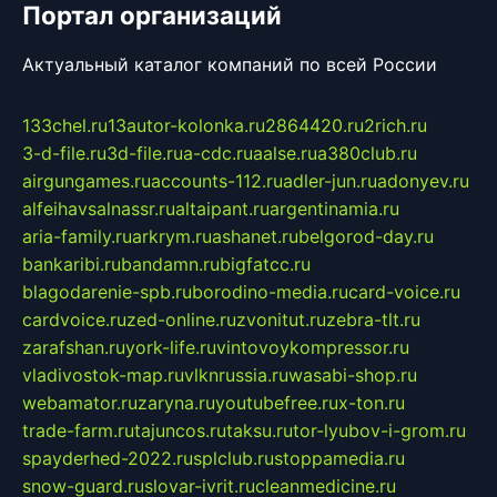
Портал организаций
Актуальный каталог компаний по всей России
133chel.ru
13autor-kolonka.ru
2864420.ru
2rich.ru
3-d-file.ru
3d-file.ru
a-cdc.ru
aalse.ru
a380club.ru
airgungames.ru
accounts-112.ru
adler-jun.ru
adonyev.ru
alfeihavsalnassr.ru
altaipant.ru
argentinamia.ru
aria-family.ru
arkrym.ru
ashanet.ru
belgorod-day.ru
bankaribi.ru
bandamn.ru
bigfatcc.ru
blagodarenie-spb.ru
borodino-media.ru
card-voice.ru
cardvoice.ru
zed-online.ru
zvonitut.ru
zebra-tlt.ru
zarafshan.ru
york-life.ru
vintovoykompressor.ru
vladivostok-map.ru
vlknrussia.ru
wasabi-shop.ru
webamator.ru
zaryna.ru
youtubefree.ru
x-ton.ru
trade-farm.ru
tajuncos.ru
taksu.ru
tor-lyubov-i-grom.ru
spayderhed-2022.ru
splclub.ru
stoppamedia.ru
snow-guard.ru
slovar-ivrit.ru
cleanmedicine.ru