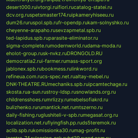
desert000.ru
ivtorgi.ru
ifiori.ru
catalog-statei.ru
dcv.org.ru
spetsmaster174.ru
ipkameryhiseeu.ru
dum26.ru
ruspol.spb.ru
fr-opendp.ru
kam-solnyshko.ru
cheyenne-arapaho.ru
sevzapmetal.spb.ru
ted-lapidus.spb.ru
parasite-eliminator.ru
sigma-complete.ru
modernworld.ru
dama-moda.ru
eholot-group.ru
sk-nvkz.ru
DRONGOLD.RU
democratia2.ru
i-farmer.ru
mass-sport.org
jablonex.spb.ru
bookmess.ru
linkword.ru
refineua.com.ru
cs-spec.net.ru
altay-mebel.ru
DNK-THEATRE.RU
mechaniks.spb.ru
ipcamtechage.ru
skosta.ru
a-sun.ru
stroy-ldsp.ru
snowlands.org.ru
childrensshoes.ru
mrlizzy.ru
mebelsofiakrd.ru
bulizhenko.ru
rumantick.net.ru
mtszerno.ru
daily-fishing.ru
glushiteli-v-spb.ru
megasat.org.ru
localization.net.ru
flyingfish.pp.ru
ds5teremok.ru
aclib.spb.ru
komissionka30.ru
mag-profit.ru