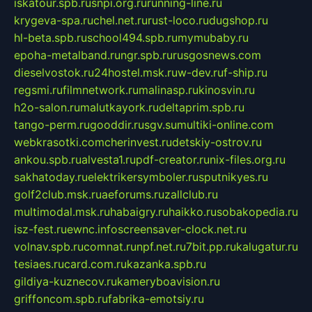
iskatour.spb.ru
snpi.org.ru
running-line.ru
krygeva-spa.ru
chel.net.ru
rust-loco.ru
dugshop.ru
hl-beta.spb.ru
school494.spb.ru
mymubaby.ru
epoha-metalband.ru
ngr.spb.ru
rusgosnews.com
dieselvostok.ru
24hostel.msk.ru
w-dev.ru
f-ship.ru
regsmi.ru
filmnetwork.ru
malinasp.ru
kinosvin.ru
h2o-salon.ru
malutkayork.ru
deltaprim.spb.ru
tango-perm.ru
gooddir.ru
sgv.su
multiki-online.com
webkrasotki.com
cherinvest.ru
detskiy-ostrov.ru
ankou.spb.ru
alvesta1.ru
pdf-creator.ru
nix-files.org.ru
sakhatoday.ru
elektrikersymboler.ru
sputnikyes.ru
golf2club.msk.ru
aeforums.ru
zallclub.ru
multimodal.msk.ru
habaigry.ru
haikko.ru
sobakopedia.ru
isz-fest.ru
ewnc.info
screensaver-clock.net.ru
volnav.spb.ru
comnat.ru
npf.net.ru
7bit.pp.ru
kalugatur.ru
tesiaes.ru
card.com.ru
kazanka.spb.ru
gildiya-kuznecov.ru
kameryboavision.ru
griffoncom.spb.ru
fabrika-emotsiy.ru