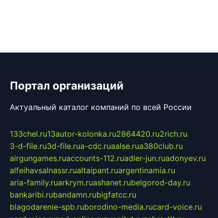
Портал организаций
Актуальный каталог компаний по всей России
133chel.ru
13autor-kolonka.ru
2864420.ru
2rich.ru
3-d-file.ru
3d-file.ru
a-cdc.ru
aalse.ru
a380club.ru
airgungames.ru
accounts-112.ru
adler-jun.ru
adonyev.ru
alfeihavsalnassr.ru
altaipant.ru
argentinamia.ru
aria-family.ru
arkrym.ru
ashanet.ru
belgorod-day.ru
bankaribi.ru
bandamn.ru
bigfatcc.ru
blagodarenie-spb.ru
borodino-media.ru
card-voice.ru