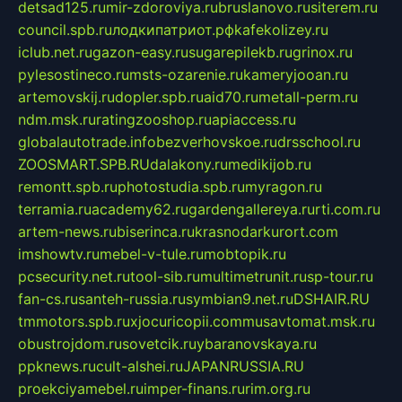
detsad125.ru
mir-zdoroviya.ru
bruslanovo.ru
siterem.ru
council.spb.ru
лодкипатриот.рф
kafekolizey.ru
iclub.net.ru
gazon-easy.ru
sugarepilekb.ru
grinox.ru
pylesostineco.ru
msts-ozarenie.ru
kameryjooan.ru
artemovskij.ru
dopler.spb.ru
aid70.ru
metall-perm.ru
ndm.msk.ru
ratingzooshop.ru
apiaccess.ru
globalautotrade.info
bezverhovskoe.ru
drsschool.ru
ZOOSMART.SPB.RU
dalakony.ru
medikijob.ru
remontt.spb.ru
photostudia.spb.ru
myragon.ru
terramia.ru
academy62.ru
gardengallereya.ru
rti.com.ru
artem-news.ru
biserinca.ru
krasnodarkurort.com
imshowtv.ru
mebel-v-tule.ru
mobtopik.ru
pcsecurity.net.ru
tool-sib.ru
multimetrunit.ru
sp-tour.ru
fan-cs.ru
santeh-russia.ru
symbian9.net.ru
DSHAIR.RU
tmmotors.spb.ru
xjocuricopii.com
musavtomat.msk.ru
obustrojdom.ru
sovetcik.ru
ybaranovskaya.ru
ppknews.ru
cult-alshei.ru
JAPANRUSSIA.RU
proekciyamebel.ru
imper-finans.ru
rim.org.ru