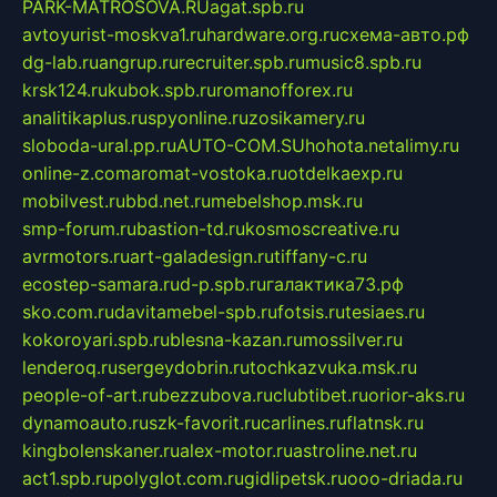
PARK-MATROSOVA.RU
agat.spb.ru
avtoyurist-moskva1.ru
hardware.org.ru
схема-авто.рф
dg-lab.ru
angrup.ru
recruiter.spb.ru
music8.spb.ru
krsk124.ru
kubok.spb.ru
romanofforex.ru
analitikaplus.ru
spyonline.ru
zosikamery.ru
sloboda-ural.pp.ru
AUTO-COM.SU
hohota.net
alimy.ru
online-z.com
aromat-vostoka.ru
otdelkaexp.ru
mobilvest.ru
bbd.net.ru
mebelshop.msk.ru
smp-forum.ru
bastion-td.ru
kosmoscreative.ru
avrmotors.ru
art-galadesign.ru
tiffany-c.ru
ecostep-samara.ru
d-p.spb.ru
галактика73.рф
sko.com.ru
davitamebel-spb.ru
fotsis.ru
tesiaes.ru
kokoroyari.spb.ru
blesna-kazan.ru
mossilver.ru
lenderoq.ru
sergeydobrin.ru
tochkazvuka.msk.ru
people-of-art.ru
bezzubova.ru
clubtibet.ru
orior-aks.ru
dynamoauto.ru
szk-favorit.ru
carlines.ru
flatnsk.ru
kingbolenskaner.ru
alex-motor.ru
astroline.net.ru
act1.spb.ru
polyglot.com.ru
gidlipetsk.ru
ooo-driada.ru