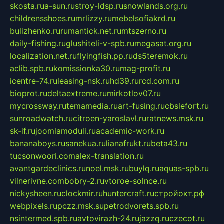
skosta.ru
a-sun.ru
stroy-ldsp.ru
snowlands.org.ru
childrensshoes.ru
mrlizzy.ru
mebelsofiakrd.ru
bulizhenko.ru
rumantick.net.ru
mtszerno.ru
daily-fishing.ru
glushiteli-v-spb.ru
megasat.org.ru
localization.net.ru
flyingfish.pp.ru
ds5teremok.ru
aclib.spb.ru
komissionka30.ru
mag-profit.ru
icentre-74.ru
leasing-nsk.ru
hd39.ru
rcd.com.ru
bioprot.ru
deltaextreme.ru
mirkotlov07.ru
mycrossway.ru
temamedia.ru
art-fusing.ru
cbslefort.ru
sunroadwatch.ru
citroen-yaroslavl.ru
ratnews.msk.ru
sk-if.ru
joomlamoduli.ru
academic-work.ru
bananaboys.ru
sanekua.ru
lianafrukt.ru
beta43.ru
tucsonwoori.com
alex-translation.ru
avantgardeclinics.ru
noel.msk.ru
buylq.ru
aquas-spb.ru
vilnerivne.com
bobry-2.ru
vtoroe-solnce.ru
nickysheen.ru
clockmir.ru
huntercraft.ru
стройокт.рф
webpixels.ru
pczz.msk.su
petrodvorets.spb.ru
nsintermed.spb.ru
avtovirazh-24.ru
jazzq.ru
czecot.ru