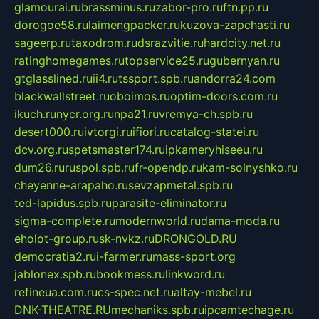
glamourai.ru
brassminus.ru
zabor-pro.ru
ftn.pp.ru
dorogoe58.ru
laimengpacker.ru
kuzova-zapchasti.ru
sageerp.ru
taxodrom.ru
dsrazvitie.ru
hardcity.net.ru
ratinghomegames.ru
topservice25.ru
gubernyan.ru
gtglasslined.ru
ii4.ru
tssport.spb.ru
andorra24.com
blackwallstreet.ru
oboimos.ru
optim-doors.com.ru
ikuch.ru
nycr.org.ru
npa21.ru
vremya-ch.spb.ru
desert000.ru
ivtorgi.ru
ifiori.ru
catalog-statei.ru
dcv.org.ru
spetsmaster174.ru
ipkameryhiseeu.ru
dum26.ru
ruspol.spb.ru
fr-opendp.ru
kam-solnyshko.ru
cheyenne-arapaho.ru
sevzapmetal.spb.ru
ted-lapidus.spb.ru
parasite-eliminator.ru
sigma-complete.ru
modernworld.ru
dama-moda.ru
eholot-group.ru
sk-nvkz.ru
DRONGOLD.RU
democratia2.ru
i-farmer.ru
mass-sport.org
jablonex.spb.ru
bookmess.ru
linkword.ru
refineua.com.ru
cs-spec.net.ru
altay-mebel.ru
DNK-THEATRE.RU
mechaniks.spb.ru
ipcamtechage.ru