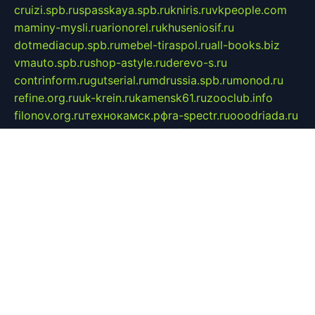
cruizi.spb.ru
spasskaya.spb.ru
kniris.ru
vkpeople.com
maminy-mysli.ru
arionorel.ru
khuseniosif.ru
dotmediacup.spb.ru
mebel-tiraspol.ru
all-books.biz
vmauto.spb.ru
shop-astyle.ru
derevo-s.ru
contrinform.ru
gutserial.ru
mdrussia.spb.ru
monod.ru
refine.org.ru
uk-krein.ru
kamensk61.ru
zooclub.info
filonov.org.ru
технокамск.рф
ra-spectr.ru
ooodriada.ru
promelmash.spb.ru
ixtys.spb.ru
fccity.ru
glamourstudio.spb.ru
kola-nature.org
spbmaster.spb.ru
musicoutlet.ru
china.msk.ru
bulldog.su
grimm-online.ru
outlander.net.ru
maga.spb.ru
anime-sell.ru
keseloy.ru
газприборсервис.рф
karmin.spb.ru
shekswood.ru
tischlermebel.ru
automall66.ru
mag-vladimir.ru
yardbar.ru
kiwitour.spb.ru
indesign.com.ru
freestylemebel.ru
bany-samara.ru
rsei.ru
naidisvoyput.ru
mgsn-invest.ru
ipkamerasannce.ru
alicante-house.ru
ibelka74.ru
cozyhouse.info
vlkargalev-studio.ru
700mb.ru
figura-ufa.ru
alina-live.ru