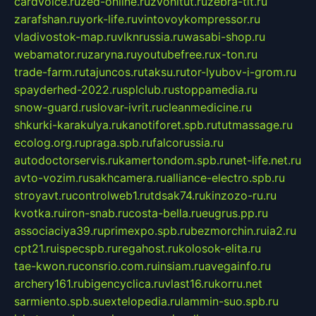
cardvoice.ru
zed-online.ru
zvonitut.ru
zebra-tlt.ru
zarafshan.ru
york-life.ru
vintovoykompressor.ru
vladivostok-map.ru
vlknrussia.ru
wasabi-shop.ru
webamator.ru
zaryna.ru
youtubefree.ru
x-ton.ru
trade-farm.ru
tajuncos.ru
taksu.ru
tor-lyubov-i-grom.ru
spayderhed-2022.ru
splclub.ru
stoppamedia.ru
snow-guard.ru
slovar-ivrit.ru
cleanmedicine.ru
shkurki-karakulya.ru
kanotiforet.spb.ru
tutmassage.ru
ecolog.org.ru
praga.spb.ru
falcorussia.ru
autodoctorservis.ru
kamertondom.spb.ru
net-life.net.ru
avto-vozim.ru
sakhcamera.ru
alliance-electro.spb.ru
stroyavt.ru
controlweb1.ru
tdsak74.ru
kinzozo-ru.ru
kvotka.ru
iron-snab.ru
costa-bella.ru
eugrus.pp.ru
associaciya39.ru
primexpo.spb.ru
bezmorchin.ru
ia2.ru
cpt21.ru
ispecspb.ru
regahost.ru
kolosok-elita.ru
tae-kwon.ru
consrio.com.ru
insiam.ru
avegainfo.ru
archery161.ru
bigencyclica.ru
vlast16.ru
korru.net
sarmiento.spb.su
extelopedia.ru
lammin-suo.spb.ru