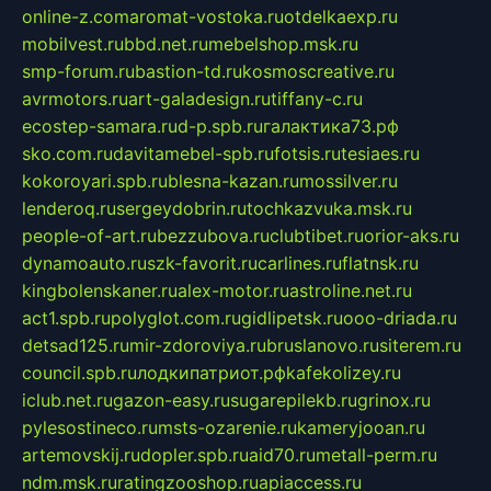
online-z.com
aromat-vostoka.ru
otdelkaexp.ru
mobilvest.ru
bbd.net.ru
mebelshop.msk.ru
smp-forum.ru
bastion-td.ru
kosmoscreative.ru
avrmotors.ru
art-galadesign.ru
tiffany-c.ru
ecostep-samara.ru
d-p.spb.ru
галактика73.рф
sko.com.ru
davitamebel-spb.ru
fotsis.ru
tesiaes.ru
kokoroyari.spb.ru
blesna-kazan.ru
mossilver.ru
lenderoq.ru
sergeydobrin.ru
tochkazvuka.msk.ru
people-of-art.ru
bezzubova.ru
clubtibet.ru
orior-aks.ru
dynamoauto.ru
szk-favorit.ru
carlines.ru
flatnsk.ru
kingbolenskaner.ru
alex-motor.ru
astroline.net.ru
act1.spb.ru
polyglot.com.ru
gidlipetsk.ru
ooo-driada.ru
detsad125.ru
mir-zdoroviya.ru
bruslanovo.ru
siterem.ru
council.spb.ru
лодкипатриот.рф
kafekolizey.ru
iclub.net.ru
gazon-easy.ru
sugarepilekb.ru
grinox.ru
pylesostineco.ru
msts-ozarenie.ru
kameryjooan.ru
artemovskij.ru
dopler.spb.ru
aid70.ru
metall-perm.ru
ndm.msk.ru
ratingzooshop.ru
apiaccess.ru