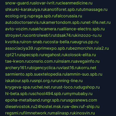
snow-guard.ru
slovar-ivrit.ru
cleanmedicine.ru
shkurki-karakulya.ru
kanotiforet.spb.ru
tutmassage.ru
ecolog.org.ru
praga.spb.ru
falcorussia.ru
autodoctorservis.ru
kamertondom.spb.ru
net-life.net.ru
avto-vozim.ru
sakhcamera.ru
alliance-electro.spb.ru
stroyavt.ru
controlweb1.ru
tdsak74.ru
kinzozo-ru.ru
kvotka.ru
iron-snab.ru
costa-bella.ru
eugrus.pp.ru
associaciya39.ru
primexpo.spb.ru
bezmorchin.ru
ia2.ru
cpt21.ru
ispecspb.ru
regahost.ru
kolosok-elita.ru
tae-kwon.ru
consrio.com.ru
insiam.ru
avegainfo.ru
archery161.ru
bigencyclica.ru
vlast16.ru
korru.net
sarmiento.spb.su
extelopedia.ru
lammin-suo.spb.ru
iskatour.spb.ru
snpi.org.ru
running-line.ru
krygeva-spa.ru
chel.net.ru
rust-loco.ru
dugshop.ru
hl-beta.spb.ru
school494.spb.ru
mymubaby.ru
epoha-metalband.ru
ngr.spb.ru
rusgosnews.com
dieselvostok.ru
24hostel.msk.ru
w-dev.ru
f-ship.ru
regsmi.ru
filmnetwork.ru
malinasp.ru
kinosvin.ru