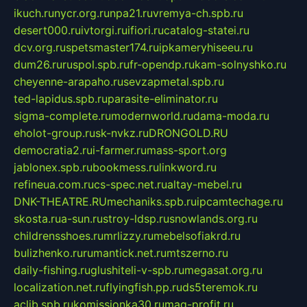
ikuch.ru
nycr.org.ru
npa21.ru
vremya-ch.spb.ru
desert000.ru
ivtorgi.ru
ifiori.ru
catalog-statei.ru
dcv.org.ru
spetsmaster174.ru
ipkameryhiseeu.ru
dum26.ru
ruspol.spb.ru
fr-opendp.ru
kam-solnyshko.ru
cheyenne-arapaho.ru
sevzapmetal.spb.ru
ted-lapidus.spb.ru
parasite-eliminator.ru
sigma-complete.ru
modernworld.ru
dama-moda.ru
eholot-group.ru
sk-nvkz.ru
DRONGOLD.RU
democratia2.ru
i-farmer.ru
mass-sport.org
jablonex.spb.ru
bookmess.ru
linkword.ru
refineua.com.ru
cs-spec.net.ru
altay-mebel.ru
DNK-THEATRE.RU
mechaniks.spb.ru
ipcamtechage.ru
skosta.ru
a-sun.ru
stroy-ldsp.ru
snowlands.org.ru
childrensshoes.ru
mrlizzy.ru
mebelsofiakrd.ru
bulizhenko.ru
rumantick.net.ru
mtszerno.ru
daily-fishing.ru
glushiteli-v-spb.ru
megasat.org.ru
localization.net.ru
flyingfish.pp.ru
ds5teremok.ru
aclib.spb.ru
komissionka30.ru
mag-profit.ru