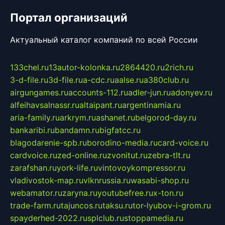
Портал организаций
Актуальный каталог компаний по всей России
133chel.ru
13autor-kolonka.ru
2864420.ru
2rich.ru
3-d-file.ru
3d-file.ru
a-cdc.ru
aalse.ru
a380club.ru
airgungames.ru
accounts-112.ru
adler-jun.ru
adonyev.ru
alfeihavsalnassr.ru
altaipant.ru
argentinamia.ru
aria-family.ru
arkrym.ru
ashanet.ru
belgorod-day.ru
bankaribi.ru
bandamn.ru
bigfatcc.ru
blagodarenie-spb.ru
borodino-media.ru
card-voice.ru
cardvoice.ru
zed-online.ru
zvonitut.ru
zebra-tlt.ru
zarafshan.ru
york-life.ru
vintovoykompressor.ru
vladivostok-map.ru
vlknrussia.ru
wasabi-shop.ru
webamator.ru
zaryna.ru
youtubefree.ru
x-ton.ru
trade-farm.ru
tajuncos.ru
taksu.ru
tor-lyubov-i-grom.ru
spayderhed-2022.ru
splclub.ru
stoppamedia.ru