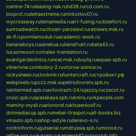
icentre-74.ru
leasing-nsk.ru
hd39.ru
rcd.com.ru
bioprot.ru
deltaextreme.ru
mirkotlov07.ru
mycrossway.ru
temamedia.ru
art-fusing.ru
cbslefort.ru
sunroadwatch.ru
citroen-yaroslavl.ru
ratnews.msk.ru
sk-if.ru
joomlamoduli.ru
academic-work.ru
bananaboys.ru
sanekua.ru
lianafrukt.ru
beta43.ru
tucsonwoori.com
alex-translation.ru
avantgardeclinics.ru
noel.msk.ru
buylq.ru
aquas-spb.ru
vilnerivne.com
bobry-2.ru
vtoroe-solnce.ru
nickysheen.ru
clockmir.ru
huntercraft.ru
стройокт.рф
webpixels.ru
pczz.msk.su
petrodvorets.spb.ru
nsintermed.spb.ru
avtovirazh-24.ru
jazzq.ru
czecot.ru
cruizi.spb.ru
spasskaya.spb.ru
kniris.ru
vkpeople.com
maminy-mysli.ru
arionorel.ru
khuseniosif.ru
dotmediacup.spb.ru
mebel-tiraspol.ru
all-books.biz
vmauto.spb.ru
shop-astyle.ru
derevo-s.ru
contrinform.ru
gutserial.ru
mdrussia.spb.ru
monod.ru
refine.org.ru
uk-krein.ru
kamensk61.ru
zooclub.info