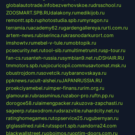
globalautotrade.info
bezverhovskoe.ru
drsschool.ru
ZOOSMART.SPB.RU
dalakony.ru
medikijob.ru
remontt.spb.ru
photostudia.spb.ru
myragon.ru
terramia.ru
academy62.ru
gardengallereya.ru
rti.com.ru
artem-news.ru
biserinca.ru
krasnodarkurort.com
imshowtv.ru
mebel-v-tule.ru
mobtopik.ru
pcsecurity.net.ru
tool-sib.ru
multimetrunit.ru
sp-tour.ru
fan-cs.ru
santeh-russia.ru
symbian9.net.ru
DSHAIR.RU
tmmotors.spb.ru
xjocuricopii.com
musavtomat.msk.ru
obustrojdom.ru
sovetcik.ru
ybaranovskaya.ru
ppknews.ru
cult-alshei.ru
JAPANRUSSIA.RU
proekciyamebel.ru
imper-finans.ru
rim.org.ru
glamourai.ru
brassminus.ru
zabor-pro.ru
ftn.pp.ru
dorogoe58.ru
laimengpacker.ru
kuzova-zapchasti.ru
sageerp.ru
taxodrom.ru
dsrazvitie.ru
hardcity.net.ru
ratinghomegames.ru
topservice25.ru
gubernyan.ru
gtglasslined.ru
ii4.ru
tssport.spb.ru
andorra24.com
blackwallstreet.ru
oboimos.ru
optim-doors.com.ru