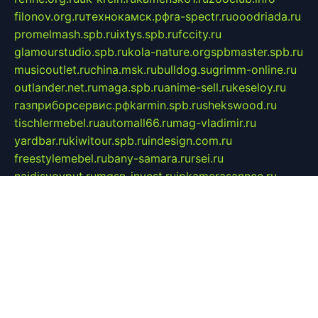
filonov.org.ru
технокамск.рф
ra-spectr.ru
ooodriada.ru
promelmash.spb.ru
ixtys.spb.ru
fccity.ru
glamourstudio.spb.ru
kola-nature.org
spbmaster.spb.ru
musicoutlet.ru
china.msk.ru
bulldog.su
grimm-online.ru
outlander.net.ru
maga.spb.ru
anime-sell.ru
keseloy.ru
газприборсервис.рф
karmin.spb.ru
shekswood.ru
tischlermebel.ru
automall66.ru
mag-vladimir.ru
yardbar.ru
kiwitour.spb.ru
indesign.com.ru
freestylemebel.ru
bany-samara.ru
rsei.ru
naidisvoyput.ru
mgsn-invest.ru
ipkamerasannce.ru
alicante-house.ru
ibelka74.ru
cozyhouse.info
vlkargalev-studio.ru
700mb.ru
figura-ufa.ru
alina-live.ru
belarusiannews.ru
womenknow.ru
dos-vniimk.ru
sega.net.ru
dv.net.ru
phenomenonsofhistory.com
telesputnik.net.ru
wall.pp.ru
pylesosroidmi.ru
gtc-clan.ru
cligs.ru
bibikazap.ru
popova.org.ru
netwhistler.spb.ru
bellvil.ru
bonzon.ru
iss-vladik.ru