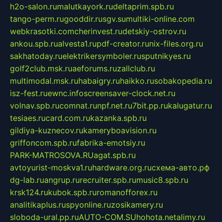
h2o-salon.ru
malutkayork.ru
deltaprim.spb.ru
tango-perm.ru
gooddir.ru
sgv.su
multiki-online.com
webkrasotki.com
cherinvest.ru
detskiy-ostrov.ru
ankou.spb.ru
alvesta1.ru
pdf-creator.ru
nix-files.org.ru
sakhatoday.ru
elektrikersymboler.ru
sputnikyes.ru
golf2club.msk.ru
aeforums.ru
zallclub.ru
multimodal.msk.ru
habaigry.ru
haikko.ru
sobakopedia.ru
isz-fest.ru
ewnc.info
screensaver-clock.net.ru
volnav.spb.ru
comnat.ru
npf.net.ru
7bit.pp.ru
kalugatur.ru
tesiaes.ru
card.com.ru
kazanka.spb.ru
gildiya-kuznecov.ru
kameryboavision.ru
griffoncom.spb.ru
fabrika-emotsiy.ru
PARK-MATROSOVA.RU
agat.spb.ru
avtoyurist-moskva1.ru
hardware.org.ru
схема-авто.рф
dg-lab.ru
angrup.ru
recruiter.spb.ru
music8.spb.ru
krsk124.ru
kubok.spb.ru
romanofforex.ru
analitikaplus.ru
spyonline.ru
zosikamery.ru
sloboda-ural.pp.ru
AUTO-COM.SU
hohota.net
alimy.ru