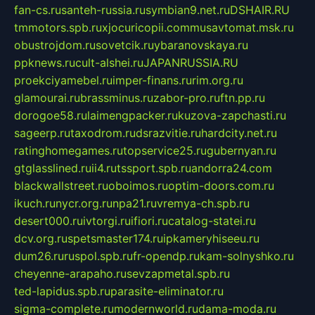
fan-cs.ru
santeh-russia.ru
symbian9.net.ru
DSHAIR.RU
tmmotors.spb.ru
xjocuricopii.com
musavtomat.msk.ru
obustrojdom.ru
sovetcik.ru
ybaranovskaya.ru
ppknews.ru
cult-alshei.ru
JAPANRUSSIA.RU
proekciyamebel.ru
imper-finans.ru
rim.org.ru
glamourai.ru
brassminus.ru
zabor-pro.ru
ftn.pp.ru
dorogoe58.ru
laimengpacker.ru
kuzova-zapchasti.ru
sageerp.ru
taxodrom.ru
dsrazvitie.ru
hardcity.net.ru
ratinghomegames.ru
topservice25.ru
gubernyan.ru
gtglasslined.ru
ii4.ru
tssport.spb.ru
andorra24.com
blackwallstreet.ru
oboimos.ru
optim-doors.com.ru
ikuch.ru
nycr.org.ru
npa21.ru
vremya-ch.spb.ru
desert000.ru
ivtorgi.ru
ifiori.ru
catalog-statei.ru
dcv.org.ru
spetsmaster174.ru
ipkameryhiseeu.ru
dum26.ru
ruspol.spb.ru
fr-opendp.ru
kam-solnyshko.ru
cheyenne-arapaho.ru
sevzapmetal.spb.ru
ted-lapidus.spb.ru
parasite-eliminator.ru
sigma-complete.ru
modernworld.ru
dama-moda.ru