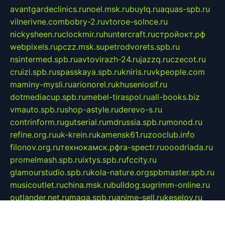
avantgardeclinics.ru
noel.msk.ru
buylq.ru
aquas-spb.ru
vilnerivne.com
bobry-2.ru
vtoroe-solnce.ru
nickysheen.ru
clockmir.ru
huntercraft.ru
стройокт.рф
webpixels.ru
pczz.msk.su
petrodvorets.spb.ru
nsintermed.spb.ru
avtovirazh-24.ru
jazzq.ru
czecot.ru
cruizi.spb.ru
spasskaya.spb.ru
kniris.ru
vkpeople.com
maminy-mysli.ru
arionorel.ru
khuseniosif.ru
dotmediacup.spb.ru
mebel-tiraspol.ru
all-books.biz
vmauto.spb.ru
shop-astyle.ru
derevo-s.ru
contrinform.ru
gutserial.ru
mdrussia.spb.ru
monod.ru
refine.org.ru
uk-krein.ru
kamensk61.ru
zooclub.info
filonov.org.ru
технокамск.рф
ra-spectr.ru
ooodriada.ru
promelmash.spb.ru
ixtys.spb.ru
fccity.ru
glamourstudio.spb.ru
kola-nature.org
spbmaster.spb.ru
musicoutlet.ru
china.msk.ru
bulldog.su
grimm-online.ru
outlander.net.ru
maga.spb.ru
anime-sell.ru
keseloy.ru
газприборсервис.рф
karmin.spb.ru
shekswood.ru
tischlermebel.ru
automall66.ru
mag-vladimir.ru