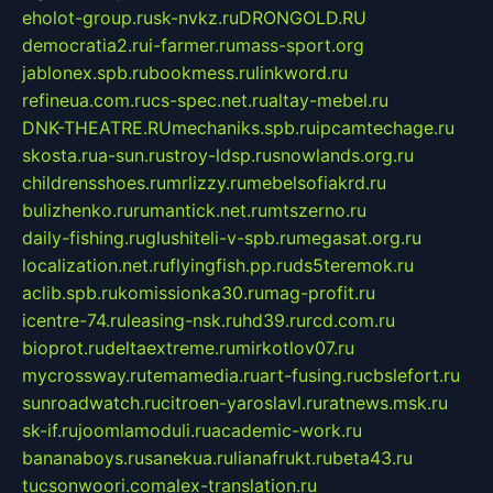
eholot-group.ru
sk-nvkz.ru
DRONGOLD.RU
democratia2.ru
i-farmer.ru
mass-sport.org
jablonex.spb.ru
bookmess.ru
linkword.ru
refineua.com.ru
cs-spec.net.ru
altay-mebel.ru
DNK-THEATRE.RU
mechaniks.spb.ru
ipcamtechage.ru
skosta.ru
a-sun.ru
stroy-ldsp.ru
snowlands.org.ru
childrensshoes.ru
mrlizzy.ru
mebelsofiakrd.ru
bulizhenko.ru
rumantick.net.ru
mtszerno.ru
daily-fishing.ru
glushiteli-v-spb.ru
megasat.org.ru
localization.net.ru
flyingfish.pp.ru
ds5teremok.ru
aclib.spb.ru
komissionka30.ru
mag-profit.ru
icentre-74.ru
leasing-nsk.ru
hd39.ru
rcd.com.ru
bioprot.ru
deltaextreme.ru
mirkotlov07.ru
mycrossway.ru
temamedia.ru
art-fusing.ru
cbslefort.ru
sunroadwatch.ru
citroen-yaroslavl.ru
ratnews.msk.ru
sk-if.ru
joomlamoduli.ru
academic-work.ru
bananaboys.ru
sanekua.ru
lianafrukt.ru
beta43.ru
tucsonwoori.com
alex-translation.ru