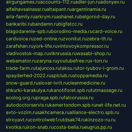
airgungames.ru
accounts-112.ru
adler-jun.ru
adonyev.ru
alfeihavsalnassr.ru
altaipant.ru
argentinamia.ru
aria-family.ru
arkrym.ru
ashanet.ru
belgorod-day.ru
bankaribi.ru
bandamn.ru
bigfatcc.ru
blagodarenie-spb.ru
borodino-media.ru
card-voice.ru
cardvoice.ru
zed-online.ru
zvonitut.ru
zebra-tlt.ru
zarafshan.ru
york-life.ru
vintovoykompressor.ru
vladivostok-map.ru
vlknrussia.ru
wasabi-shop.ru
webamator.ru
zaryna.ru
youtubefree.ru
x-ton.ru
trade-farm.ru
tajuncos.ru
taksu.ru
tor-lyubov-i-grom.ru
spayderhed-2022.ru
splclub.ru
stoppamedia.ru
snow-guard.ru
slovar-ivrit.ru
cleanmedicine.ru
shkurki-karakulya.ru
kanotiforet.spb.ru
tutmassage.ru
ecolog.org.ru
praga.spb.ru
falcorussia.ru
autodoctorservis.ru
kamertondom.spb.ru
net-life.net.ru
avto-vozim.ru
sakhcamera.ru
alliance-electro.spb.ru
stroyavt.ru
controlweb1.ru
tdsak74.ru
kinzozo-ru.ru
kvotka.ru
iron-snab.ru
costa-bella.ru
eugrus.pp.ru