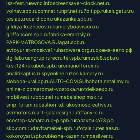
isz-fest.ru
ewnc.info
screensaver-clock.net.ru
volnav.spb.ru
comnat.ru
npf.net.ru
7bit.pp.ru
kalugatur.ru
tesiaes.ru
card.com.ru
kazanka.spb.ru
gildiya-kuznecov.ru
kameryboavision.ru
griffoncom.spb.ru
fabrika-emotsiy.ru
PARK-MATROSOVA.RU
agat.spb.ru
avtoyurist-moskva1.ru
hardware.org.ru
схема-авто.рф
dg-lab.ru
angrup.ru
recruiter.spb.ru
music8.spb.ru
krsk124.ru
kubok.spb.ru
romanofforex.ru
analitikaplus.ru
spyonline.ru
zosikamery.ru
sloboda-ural.pp.ru
AUTO-COM.SU
hohota.net
alimy.ru
online-z.com
aromat-vostoka.ru
otdelkaexp.ru
mobilvest.ru
bbd.net.ru
mebelshop.msk.ru
smp-forum.ru
bastion-td.ru
kosmoscreative.ru
avrmotors.ru
art-galadesign.ru
tiffany-c.ru
ecostep-samara.ru
d-p.spb.ru
галактика73.рф
sko.com.ru
davitamebel-spb.ru
fotsis.ru
tesiaes.ru
kokoroyari.spb.ru
blesna-kazan.ru
mossilver.ru