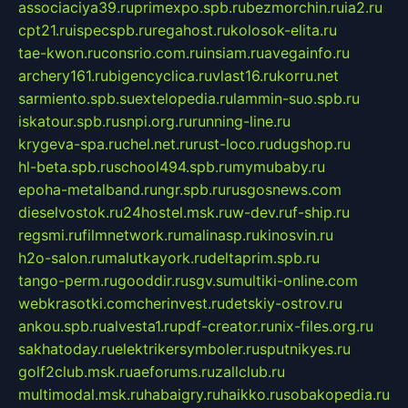
associaciya39.ru
primexpo.spb.ru
bezmorchin.ru
ia2.ru
cpt21.ru
ispecspb.ru
regahost.ru
kolosok-elita.ru
tae-kwon.ru
consrio.com.ru
insiam.ru
avegainfo.ru
archery161.ru
bigencyclica.ru
vlast16.ru
korru.net
sarmiento.spb.su
extelopedia.ru
lammin-suo.spb.ru
iskatour.spb.ru
snpi.org.ru
running-line.ru
krygeva-spa.ru
chel.net.ru
rust-loco.ru
dugshop.ru
hl-beta.spb.ru
school494.spb.ru
mymubaby.ru
epoha-metalband.ru
ngr.spb.ru
rusgosnews.com
dieselvostok.ru
24hostel.msk.ru
w-dev.ru
f-ship.ru
regsmi.ru
filmnetwork.ru
malinasp.ru
kinosvin.ru
h2o-salon.ru
malutkayork.ru
deltaprim.spb.ru
tango-perm.ru
gooddir.ru
sgv.su
multiki-online.com
webkrasotki.com
cherinvest.ru
detskiy-ostrov.ru
ankou.spb.ru
alvesta1.ru
pdf-creator.ru
nix-files.org.ru
sakhatoday.ru
elektrikersymboler.ru
sputnikyes.ru
golf2club.msk.ru
aeforums.ru
zallclub.ru
multimodal.msk.ru
habaigry.ru
haikko.ru
sobakopedia.ru