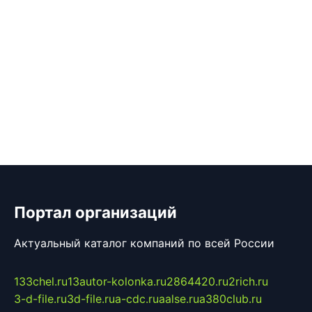
Портал организаций
Актуальный каталог компаний по всей России
133chel.ru
13autor-kolonka.ru
2864420.ru
2rich.ru
3-d-file.ru
3d-file.ru
a-cdc.ru
aalse.ru
a380club.ru