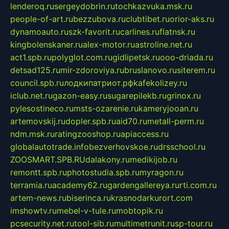
lenderoq.ru
sergeydobrin.ru
tochkazvuka.msk.ru
people-of-art.ru
bezzubova.ru
clubtibet.ru
orior-aks.ru
dynamoauto.ru
szk-favorit.ru
carlines.ru
flatnsk.ru
kingbolenskaner.ru
alex-motor.ru
astroline.net.ru
act1.spb.ru
polyglot.com.ru
gidlipetsk.ru
ooo-driada.ru
detsad125.ru
mir-zdoroviya.ru
bruslanovo.ru
siterem.ru
council.spb.ru
лодкипатриот.рф
kafekolizey.ru
iclub.net.ru
gazon-easy.ru
sugarepilekb.ru
grinox.ru
pylesostineco.ru
msts-ozarenie.ru
kameryjooan.ru
artemovskij.ru
dopler.spb.ru
aid70.ru
metall-perm.ru
ndm.msk.ru
ratingzooshop.ru
apiaccess.ru
globalautotrade.info
bezverhovskoe.ru
drsschool.ru
ZOOSMART.SPB.RU
dalakony.ru
medikijob.ru
remontt.spb.ru
photostudia.spb.ru
myragon.ru
terramia.ru
academy62.ru
gardengallereya.ru
rti.com.ru
artem-news.ru
biserinca.ru
krasnodarkurort.com
imshowtv.ru
mebel-v-tule.ru
mobtopik.ru
pcsecurity.net.ru
tool-sib.ru
multimetrunit.ru
sp-tour.ru