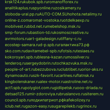
krsk124.ru
kubok.spb.ru
romanofforex.ru
analitikaplus.ru
spyonline.ru
zosikamery.ru
sloboda-ural.pp.ru
AUTO-COM.SU
hohota.net
alimy.ru
online-z.com
aromat-vostoka.ru
otdelkaexp.ru
mobilvest.ru
bbd.net.ru
mebelshop.msk.ru
smp-forum.ru
bastion-td.ru
kosmoscreative.ru
avrmotors.ru
art-galadesign.ru
tiffany-c.ru
ecostep-samara.ru
d-p.spb.ru
галактика73.рф
sko.com.ru
davitamebel-spb.ru
fotsis.ru
tesiaes.ru
kokoroyari.spb.ru
blesna-kazan.ru
mossilver.ru
lenderoq.ru
sergeydobrin.ru
tochkazvuka.msk.ru
people-of-art.ru
bezzubova.ru
clubtibet.ru
orior-aks.ru
dynamoauto.ru
szk-favorit.ru
carlines.ru
flatnsk.ru
kingbolenskaner.ru
alex-motor.ru
astroline.net.ru
act1.spb.ru
polyglot.com.ru
gidlipetsk.ru
ooo-driada.ru
detsad125.ru
mir-zdoroviya.ru
bruslanovo.ru
siterem.ru
council.spb.ru
лодкипатриот.рф
kafekolizey.ru
iclub.net.ru
gazon-easy.ru
sugarepilekb.ru
grinox.ru