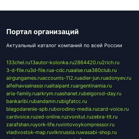
Портал организаций
Актуальный каталог компаний по всей России
133chel.ru
13autor-kolonka.ru
2864420.ru
2rich.ru
3-d-file.ru
3d-file.ru
a-cdc.ru
aalse.ru
a380club.ru
airgungames.ru
accounts-112.ru
adler-jun.ru
adonyev.ru
alfeihavsalnassr.ru
altaipant.ru
argentinamia.ru
aria-family.ru
arkrym.ru
ashanet.ru
belgorod-day.ru
bankaribi.ru
bandamn.ru
bigfatcc.ru
blagodarenie-spb.ru
borodino-media.ru
card-voice.ru
cardvoice.ru
zed-online.ru
zvonitut.ru
zebra-tlt.ru
zarafshan.ru
york-life.ru
vintovoykompressor.ru
vladivostok-map.ru
vlknrussia.ru
wasabi-shop.ru