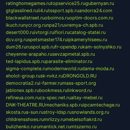
ratinghomegames.ru
topservice25.ru
gubernyan.ru
gtglasslined.ru
ii4.ru
tssport.spb.ru
andorra24.com
blackwallstreet.ru
oboimos.ru
optim-doors.com.ru
ikuch.ru
nycr.org.ru
npa21.ru
vremya-ch.spb.ru
desert000.ru
ivtorgi.ru
ifiori.ru
catalog-statei.ru
dcv.org.ru
spetsmaster174.ru
ipkameryhiseeu.ru
dum26.ru
ruspol.spb.ru
fr-opendp.ru
kam-solnyshko.ru
cheyenne-arapaho.ru
sevzapmetal.spb.ru
ted-lapidus.spb.ru
parasite-eliminator.ru
sigma-complete.ru
modernworld.ru
dama-moda.ru
eholot-group.ru
sk-nvkz.ru
DRONGOLD.RU
democratia2.ru
i-farmer.ru
mass-sport.org
jablonex.spb.ru
bookmess.ru
linkword.ru
refineua.com.ru
cs-spec.net.ru
altay-mebel.ru
DNK-THEATRE.RU
mechaniks.spb.ru
ipcamtechage.ru
skosta.ru
a-sun.ru
stroy-ldsp.ru
snowlands.org.ru
childrensshoes.ru
mrlizzy.ru
mebelsofiakrd.ru
bulizhenko.ru
rumantick.net.ru
mtszerno.ru