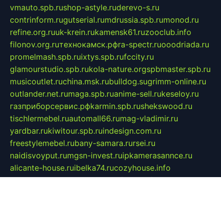
vmauto.spb.ru
shop-astyle.ru
derevo-s.ru
contrinform.ru
gutserial.ru
mdrussia.spb.ru
monod.ru
refine.org.ru
uk-krein.ru
kamensk61.ru
zooclub.info
filonov.org.ru
технокамск.рф
ra-spectr.ru
ooodriada.ru
promelmash.spb.ru
ixtys.spb.ru
fccity.ru
glamourstudio.spb.ru
kola-nature.org
spbmaster.spb.ru
musicoutlet.ru
china.msk.ru
bulldog.su
grimm-online.ru
outlander.net.ru
maga.spb.ru
anime-sell.ru
keseloy.ru
газприборсервис.рф
karmin.spb.ru
shekswood.ru
tischlermebel.ru
automall66.ru
mag-vladimir.ru
yardbar.ru
kiwitour.spb.ru
indesign.com.ru
freestylemebel.ru
bany-samara.ru
rsei.ru
naidisvoyput.ru
mgsn-invest.ru
ipkamerasannce.ru
alicante-house.ru
ibelka74.ru
cozyhouse.info
vlkargalev-studio.ru
700mb.ru
figura-ufa.ru
alina-live.ru
belarusiannews.ru
womenknow.ru
dos-vniimk.ru
sega.net.ru
dv.net.ru
phenomenonsofhistory.com
telesputnik.net.ru
wall.pp.ru
pylesosroidmi.ru