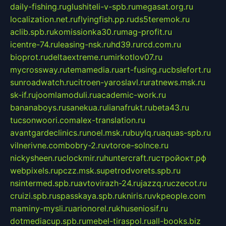
daily-fishing.ru
glushiteli-v-spb.ru
megasat.org.ru
localization.net.ru
flyingfish.pp.ru
ds5teremok.ru
aclib.spb.ru
komissionka30.ru
mag-profit.ru
icentre-74.ru
leasing-nsk.ru
hd39.ru
rcd.com.ru
bioprot.ru
deltaextreme.ru
mirkotlov07.ru
mycrossway.ru
temamedia.ru
art-fusing.ru
cbslefort.ru
sunroadwatch.ru
citroen-yaroslavl.ru
ratnews.msk.ru
sk-if.ru
joomlamoduli.ru
academic-work.ru
bananaboys.ru
sanekua.ru
lianafrukt.ru
beta43.ru
tucsonwoori.com
alex-translation.ru
avantgardeclinics.ru
noel.msk.ru
buylq.ru
aquas-spb.ru
vilnerivne.com
bobry-2.ru
vtoroe-solnce.ru
nickysheen.ru
clockmir.ru
huntercraft.ru
стройокт.рф
webpixels.ru
pczz.msk.su
petrodvorets.spb.ru
nsintermed.spb.ru
avtovirazh-24.ru
jazzq.ru
czecot.ru
cruizi.spb.ru
spasskaya.spb.ru
kniris.ru
vkpeople.com
maminy-mysli.ru
arionorel.ru
khuseniosif.ru
dotmediacup.spb.ru
mebel-tiraspol.ru
all-books.biz