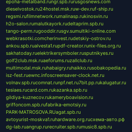
epoha-metalband.ru
ngr.spb.ru
rusgosnews.com
dieselvostok.ru
24hostel.msk.ru
w-dev.ru
f-ship.ru
regsmi.ru
filmnetwork.ru
malinasp.ru
kinosvin.ru
h2o-salon.ru
malutkayork.ru
deltaprim.spb.ru
tango-perm.ru
gooddir.ru
sgv.su
multiki-online.com
webkrasotki.com
cherinvest.ru
detskiy-ostrov.ru
ankou.spb.ru
alvesta1.ru
pdf-creator.ru
nix-files.org.ru
sakhatoday.ru
elektrikersymboler.ru
sputnikyes.ru
golf2club.msk.ru
aeforums.ru
zallclub.ru
multimodal.msk.ru
habaigry.ru
haikko.ru
sobakopedia.ru
isz-fest.ru
ewnc.info
screensaver-clock.net.ru
volnav.spb.ru
comnat.ru
npf.net.ru
7bit.pp.ru
kalugatur.ru
tesiaes.ru
card.com.ru
kazanka.spb.ru
gildiya-kuznecov.ru
kameryboavision.ru
griffoncom.spb.ru
fabrika-emotsiy.ru
PARK-MATROSOVA.RU
agat.spb.ru
avtoyurist-moskva1.ru
hardware.org.ru
схема-авто.рф
dg-lab.ru
angrup.ru
recruiter.spb.ru
music8.spb.ru