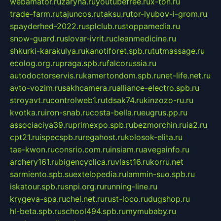
webamator.ru
zaryna.ru
youtubefree.ru
x-ton.ru
trade-farm.ru
tajuncos.ru
taksu.ru
tor-lyubov-i-grom.ru
spayderhed-2022.ru
splclub.ru
stoppamedia.ru
snow-guard.ru
slovar-ivrit.ru
cleanmedicine.ru
shkurki-karakulya.ru
kanotiforet.spb.ru
tutmassage.ru
ecolog.org.ru
praga.spb.ru
falcorussia.ru
autodoctorservis.ru
kamertondom.spb.ru
net-life.net.ru
avto-vozim.ru
sakhcamera.ru
alliance-electro.spb.ru
stroyavt.ru
controlweb1.ru
tdsak74.ru
kinzozo-ru.ru
kvotka.ru
iron-snab.ru
costa-bella.ru
eugrus.pp.ru
associaciya39.ru
primexpo.spb.ru
bezmorchin.ru
ia2.ru
cpt21.ru
ispecspb.ru
regahost.ru
kolosok-elita.ru
tae-kwon.ru
consrio.com.ru
insiam.ru
avegainfo.ru
archery161.ru
bigencyclica.ru
vlast16.ru
korru.net
sarmiento.spb.su
extelopedia.ru
lammin-suo.spb.ru
iskatour.spb.ru
snpi.org.ru
running-line.ru
krygeva-spa.ru
chel.net.ru
rust-loco.ru
dugshop.ru
hl-beta.spb.ru
school494.spb.ru
mymubaby.ru