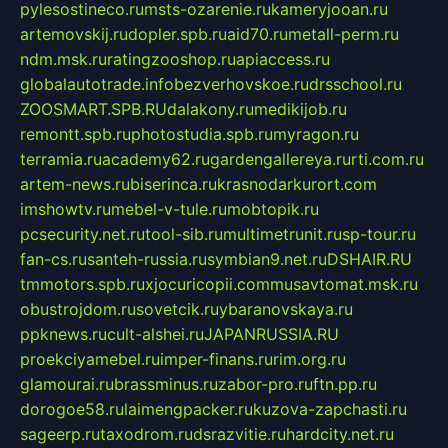
pylesostineco.ru
msts-ozarenie.ru
kameryjooan.ru
artemovskij.ru
dopler.spb.ru
aid70.ru
metall-perm.ru
ndm.msk.ru
ratingzooshop.ru
apiaccess.ru
globalautotrade.info
bezverhovskoe.ru
drsschool.ru
ZOOSMART.SPB.RU
dalakony.ru
medikijob.ru
remontt.spb.ru
photostudia.spb.ru
myragon.ru
terramia.ru
academy62.ru
gardengallereya.ru
rti.com.ru
artem-news.ru
biserinca.ru
krasnodarkurort.com
imshowtv.ru
mebel-v-tule.ru
mobtopik.ru
pcsecurity.net.ru
tool-sib.ru
multimetrunit.ru
sp-tour.ru
fan-cs.ru
santeh-russia.ru
symbian9.net.ru
DSHAIR.RU
tmmotors.spb.ru
xjocuricopii.com
musavtomat.msk.ru
obustrojdom.ru
sovetcik.ru
ybaranovskaya.ru
ppknews.ru
cult-alshei.ru
JAPANRUSSIA.RU
proekciyamebel.ru
imper-finans.ru
rim.org.ru
glamourai.ru
brassminus.ru
zabor-pro.ru
ftn.pp.ru
dorogoe58.ru
laimengpacker.ru
kuzova-zapchasti.ru
sageerp.ru
taxodrom.ru
dsrazvitie.ru
hardcity.net.ru