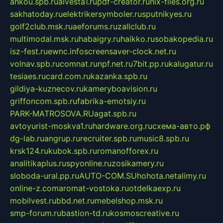
ankou.spb.ru
alvesta1.ru
pdf-creator.ru
nix-files.org.ru
sakhatoday.ru
elektrikersymboler.ru
sputnikyes.ru
golf2club.msk.ru
aeforums.ru
zallclub.ru
multimodal.msk.ru
habaigry.ru
haikko.ru
sobakopedia.ru
isz-fest.ru
ewnc.info
screensaver-clock.net.ru
volnav.spb.ru
comnat.ru
npf.net.ru
7bit.pp.ru
kalugatur.ru
tesiaes.ru
card.com.ru
kazanka.spb.ru
gildiya-kuznecov.ru
kameryboavision.ru
griffoncom.spb.ru
fabrika-emotsiy.ru
PARK-MATROSOVA.RU
agat.spb.ru
avtoyurist-moskva1.ru
hardware.org.ru
схема-авто.рф
dg-lab.ru
angrup.ru
recruiter.spb.ru
music8.spb.ru
krsk124.ru
kubok.spb.ru
romanofforex.ru
analitikaplus.ru
spyonline.ru
zosikamery.ru
sloboda-ural.pp.ru
AUTO-COM.SU
hohota.net
alimy.ru
online-z.com
aromat-vostoka.ru
otdelkaexp.ru
mobilvest.ru
bbd.net.ru
mebelshop.msk.ru
smp-forum.ru
bastion-td.ru
kosmoscreative.ru