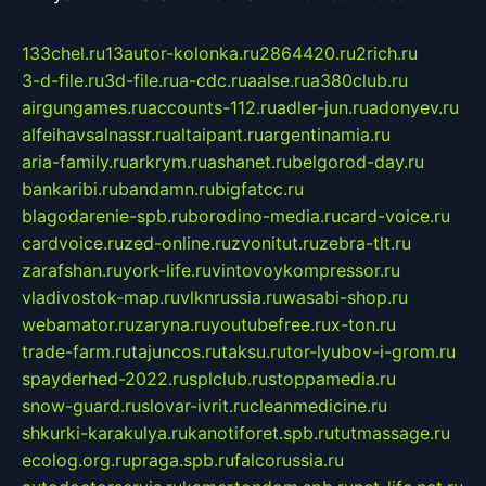
133chel.ru
13autor-kolonka.ru
2864420.ru
2rich.ru
3-d-file.ru
3d-file.ru
a-cdc.ru
aalse.ru
a380club.ru
airgungames.ru
accounts-112.ru
adler-jun.ru
adonyev.ru
alfeihavsalnassr.ru
altaipant.ru
argentinamia.ru
aria-family.ru
arkrym.ru
ashanet.ru
belgorod-day.ru
bankaribi.ru
bandamn.ru
bigfatcc.ru
blagodarenie-spb.ru
borodino-media.ru
card-voice.ru
cardvoice.ru
zed-online.ru
zvonitut.ru
zebra-tlt.ru
zarafshan.ru
york-life.ru
vintovoykompressor.ru
vladivostok-map.ru
vlknrussia.ru
wasabi-shop.ru
webamator.ru
zaryna.ru
youtubefree.ru
x-ton.ru
trade-farm.ru
tajuncos.ru
taksu.ru
tor-lyubov-i-grom.ru
spayderhed-2022.ru
splclub.ru
stoppamedia.ru
snow-guard.ru
slovar-ivrit.ru
cleanmedicine.ru
shkurki-karakulya.ru
kanotiforet.spb.ru
tutmassage.ru
ecolog.org.ru
praga.spb.ru
falcorussia.ru