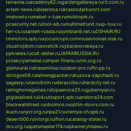
terramia.ru
academy62.ru
gardengallereya.ru
rti.com.ru
artem-news.ru
biserinca.ru
krasnodarkurort.com
imshowtv.ru
mebel-v-tule.ru
mobtopik.ru
pcsecurity.net.ru
tool-sib.ru
multimetrunit.ru
sp-tour.ru
fan-cs.ru
santeh-russia.ru
symbian9.net.ru
DSHAIR.RU
tmmotors.spb.ru
xjocuricopii.com
musavtomat.msk.ru
obustrojdom.ru
sovetcik.ru
ybaranovskaya.ru
ppknews.ru
cult-alshei.ru
JAPANRUSSIA.RU
proekciyamebel.ru
imper-finans.ru
rim.org.ru
glamourai.ru
brassminus.ru
zabor-pro.ru
ftn.pp.ru
dorogoe58.ru
laimengpacker.ru
kuzova-zapchasti.ru
sageerp.ru
taxodrom.ru
dsrazvitie.ru
hardcity.net.ru
ratinghomegames.ru
topservice25.ru
gubernyan.ru
gtglasslined.ru
ii4.ru
tssport.spb.ru
andorra24.com
blackwallstreet.ru
oboimos.ru
optim-doors.com.ru
ikuch.ru
nycr.org.ru
npa21.ru
vremya-ch.spb.ru
desert000.ru
ivtorgi.ru
ifiori.ru
catalog-statei.ru
dcv.org.ru
spetsmaster174.ru
ipkameryhiseeu.ru