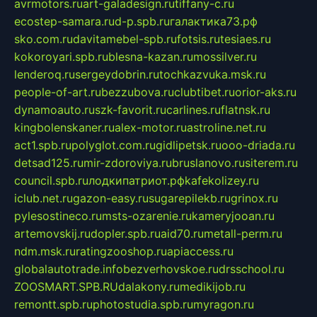
avrmotors.ru
art-galadesign.ru
tiffany-c.ru
ecostep-samara.ru
d-p.spb.ru
галактика73.рф
sko.com.ru
davitamebel-spb.ru
fotsis.ru
tesiaes.ru
kokoroyari.spb.ru
blesna-kazan.ru
mossilver.ru
lenderoq.ru
sergeydobrin.ru
tochkazvuka.msk.ru
people-of-art.ru
bezzubova.ru
clubtibet.ru
orior-aks.ru
dynamoauto.ru
szk-favorit.ru
carlines.ru
flatnsk.ru
kingbolenskaner.ru
alex-motor.ru
astroline.net.ru
act1.spb.ru
polyglot.com.ru
gidlipetsk.ru
ooo-driada.ru
detsad125.ru
mir-zdoroviya.ru
bruslanovo.ru
siterem.ru
council.spb.ru
лодкипатриот.рф
kafekolizey.ru
iclub.net.ru
gazon-easy.ru
sugarepilekb.ru
grinox.ru
pylesostineco.ru
msts-ozarenie.ru
kameryjooan.ru
artemovskij.ru
dopler.spb.ru
aid70.ru
metall-perm.ru
ndm.msk.ru
ratingzooshop.ru
apiaccess.ru
globalautotrade.info
bezverhovskoe.ru
drsschool.ru
ZOOSMART.SPB.RU
dalakony.ru
medikijob.ru
remontt.spb.ru
photostudia.spb.ru
myragon.ru