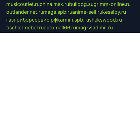
musicoutlet.ru
china.msk.ru
bulldog.su
grimm-online.ru
outlander.net.ru
maga.spb.ru
anime-sell.ru
keseloy.ru
газприборсервис.рф
karmin.spb.ru
shekswood.ru
tischlermebel.ru
automall66.ru
mag-vladimir.ru
yardbar.ru
kiwitour.spb.ru
indesign.com.ru
freestylemebel.ru
bany-samara.ru
rsei.ru
naidisvoyput.ru
mgsn-invest.ru
ipkamerasannce.ru
alicante-house.ru
ibelka74.ru
cozyhouse.info
vlkargalev-studio.ru
700mb.ru
figura-ufa.ru
alina-live.ru
belarusiannews.ru
womenknow.ru
dos-vniimk.ru
sega.net.ru
dv.net.ru
phenomenonsofhistory.com
telesputnik.net.ru
wall.pp.ru
pylesosroidmi.ru
gtc-clan.ru
cligs.ru
bibikazap.ru
popova.org.ru
netwhistler.spb.ru
bellvil.ru
bonzon.ru
iss-vladik.ru
defiparis.net.ru
las-gryzas.ru
amku.ru
electednews.spb.ru
feather.org.ru
spar72.ru
tankiigri.ru
dominus.com.ru
ibtree.ru
sanykool.pp.ru
unixlib.org.ru
menatep.spb.ru
gartenterrassen.ru
printeka.ru