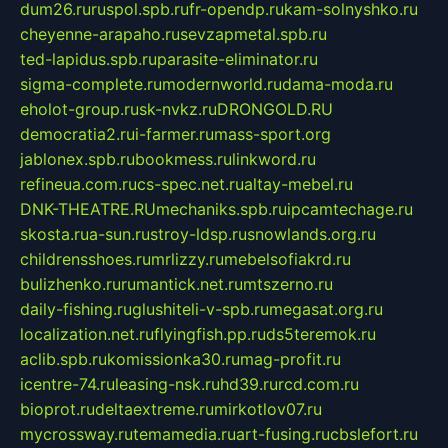
dum26.ru
ruspol.spb.ru
fr-opendp.ru
kam-solnyshko.ru
cheyenne-arapaho.ru
sevzapmetal.spb.ru
ted-lapidus.spb.ru
parasite-eliminator.ru
sigma-complete.ru
modernworld.ru
dama-moda.ru
eholot-group.ru
sk-nvkz.ru
DRONGOLD.RU
democratia2.ru
i-farmer.ru
mass-sport.org
jablonex.spb.ru
bookmess.ru
linkword.ru
refineua.com.ru
cs-spec.net.ru
altay-mebel.ru
DNK-THEATRE.RU
mechaniks.spb.ru
ipcamtechage.ru
skosta.ru
a-sun.ru
stroy-ldsp.ru
snowlands.org.ru
childrensshoes.ru
mrlizzy.ru
mebelsofiakrd.ru
bulizhenko.ru
rumantick.net.ru
mtszerno.ru
daily-fishing.ru
glushiteli-v-spb.ru
megasat.org.ru
localization.net.ru
flyingfish.pp.ru
ds5teremok.ru
aclib.spb.ru
komissionka30.ru
mag-profit.ru
icentre-74.ru
leasing-nsk.ru
hd39.ru
rcd.com.ru
bioprot.ru
deltaextreme.ru
mirkotlov07.ru
mycrossway.ru
temamedia.ru
art-fusing.ru
cbslefort.ru