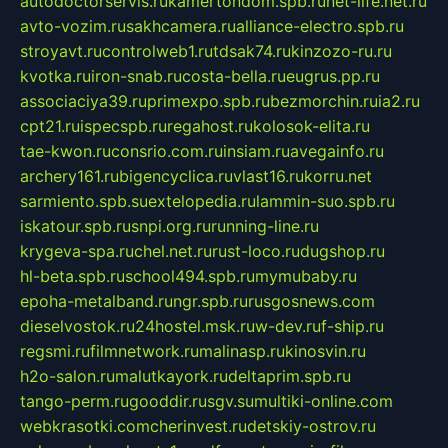
autodoctorservis.ru
kamertondom.spb.ru
net-life.net.ru
avto-vozim.ru
sakhcamera.ru
alliance-electro.spb.ru
stroyavt.ru
controlweb1.ru
tdsak74.ru
kinzozo-ru.ru
kvotka.ru
iron-snab.ru
costa-bella.ru
eugrus.pp.ru
associaciya39.ru
primexpo.spb.ru
bezmorchin.ru
ia2.ru
cpt21.ru
ispecspb.ru
regahost.ru
kolosok-elita.ru
tae-kwon.ru
consrio.com.ru
insiam.ru
avegainfo.ru
archery161.ru
bigencyclica.ru
vlast16.ru
korru.net
sarmiento.spb.su
extelopedia.ru
lammin-suo.spb.ru
iskatour.spb.ru
snpi.org.ru
running-line.ru
krygeva-spa.ru
chel.net.ru
rust-loco.ru
dugshop.ru
hl-beta.spb.ru
school494.spb.ru
mymubaby.ru
epoha-metalband.ru
ngr.spb.ru
rusgosnews.com
dieselvostok.ru
24hostel.msk.ru
w-dev.ru
f-ship.ru
regsmi.ru
filmnetwork.ru
malinasp.ru
kinosvin.ru
h2o-salon.ru
malutkayork.ru
deltaprim.spb.ru
tango-perm.ru
gooddir.ru
sgv.su
multiki-online.com
webkrasotki.com
cherinvest.ru
detskiy-ostrov.ru