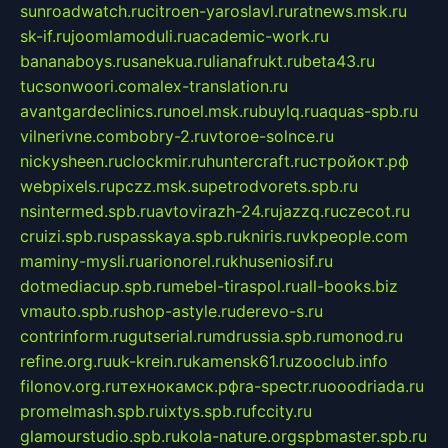
sunroadwatch.ru
citroen-yaroslavl.ru
ratnews.msk.ru
sk-if.ru
joomlamoduli.ru
academic-work.ru
bananaboys.ru
sanekua.ru
lianafrukt.ru
beta43.ru
tucsonwoori.com
alex-translation.ru
avantgardeclinics.ru
noel.msk.ru
buylq.ru
aquas-spb.ru
vilnerivne.com
bobry-2.ru
vtoroe-solnce.ru
nickysheen.ru
clockmir.ru
huntercraft.ru
стройокт.рф
webpixels.ru
pczz.msk.su
petrodvorets.spb.ru
nsintermed.spb.ru
avtovirazh-24.ru
jazzq.ru
czecot.ru
cruizi.spb.ru
spasskaya.spb.ru
kniris.ru
vkpeople.com
maminy-mysli.ru
arionorel.ru
khuseniosif.ru
dotmediacup.spb.ru
mebel-tiraspol.ru
all-books.biz
vmauto.spb.ru
shop-astyle.ru
derevo-s.ru
contrinform.ru
gutserial.ru
mdrussia.spb.ru
monod.ru
refine.org.ru
uk-krein.ru
kamensk61.ru
zooclub.info
filonov.org.ru
технокамск.рф
ra-spectr.ru
ooodriada.ru
promelmash.spb.ru
ixtys.spb.ru
fccity.ru
glamourstudio.spb.ru
kola-nature.org
spbmaster.spb.ru