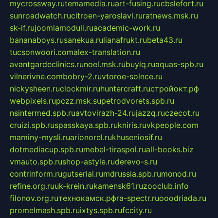
mycrossway.ru
temamedia.ru
art-fusing.ru
cbslefort.ru
sunroadwatch.ru
citroen-yaroslavl.ru
ratnews.msk.ru
sk-if.ru
joomlamoduli.ru
academic-work.ru
bananaboys.ru
sanekua.ru
lianafrukt.ru
beta43.ru
tucsonwoori.com
alex-translation.ru
avantgardeclinics.ru
noel.msk.ru
buylq.ru
aquas-spb.ru
vilnerivne.com
bobry-2.ru
vtoroe-solnce.ru
nickysheen.ru
clockmir.ru
huntercraft.ru
стройокт.рф
webpixels.ru
pczz.msk.su
petrodvorets.spb.ru
nsintermed.spb.ru
avtovirazh-24.ru
jazzq.ru
czecot.ru
cruizi.spb.ru
spasskaya.spb.ru
kniris.ru
vkpeople.com
maminy-mysli.ru
arionorel.ru
khuseniosif.ru
dotmediacup.spb.ru
mebel-tiraspol.ru
all-books.biz
vmauto.spb.ru
shop-astyle.ru
derevo-s.ru
contrinform.ru
gutserial.ru
mdrussia.spb.ru
monod.ru
refine.org.ru
uk-krein.ru
kamensk61.ru
zooclub.info
filonov.org.ru
технокамск.рф
ra-spectr.ru
ooodriada.ru
promelmash.spb.ru
ixtys.spb.ru
fccity.ru