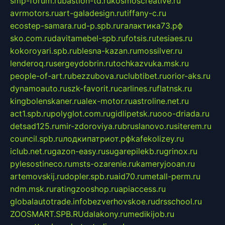
smp-forum.ru
bastion-td.ru
kosmoscreative.ru
avrmotors.ru
art-galadesign.ru
tiffany-c.ru
ecostep-samara.ru
d-p.spb.ru
галактика73.рф
sko.com.ru
davitamebel-spb.ru
fotsis.ru
tesiaes.ru
kokoroyari.spb.ru
blesna-kazan.ru
mossilver.ru
lenderoq.ru
sergeydobrin.ru
tochkazvuka.msk.ru
people-of-art.ru
bezzubova.ru
clubtibet.ru
orior-aks.ru
dynamoauto.ru
szk-favorit.ru
carlines.ru
flatnsk.ru
kingbolenskaner.ru
alex-motor.ru
astroline.net.ru
act1.spb.ru
polyglot.com.ru
gidlipetsk.ru
ooo-driada.ru
detsad125.ru
mir-zdoroviya.ru
bruslanovo.ru
siterem.ru
council.spb.ru
лодкипатриот.рф
kafekolizey.ru
iclub.net.ru
gazon-easy.ru
sugarepilekb.ru
grinox.ru
pylesostineco.ru
msts-ozarenie.ru
kameryjooan.ru
artemovskij.ru
dopler.spb.ru
aid70.ru
metall-perm.ru
ndm.msk.ru
ratingzooshop.ru
apiaccess.ru
globalautotrade.info
bezverhovskoe.ru
drsschool.ru
ZOOSMART.SPB.RU
dalakony.ru
medikijob.ru