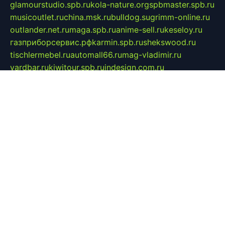
glamourstudio.spb.ru
kola-nature.org
spbmaster.spb.ru
musicoutlet.ru
china.msk.ru
bulldog.su
grimm-online.ru
outlander.net.ru
maga.spb.ru
anime-sell.ru
keseloy.ru
газприборсервис.рф
karmin.spb.ru
shekswood.ru
tischlermebel.ru
automall66.ru
mag-vladimir.ru
yardbar.ru
kiwitour.spb.ru
indesign.com.ru
freestylemebel.ru
bany-samara.ru
rsei.ru
naidisvoyput.ru
mgsn-invest.ru
ipkamerasannce.ru
alicante-house.ru
ibelka74.ru
cozyhouse.info
vlkargalev-studio.ru
700mb.ru
figura-ufa.ru
alina-live.ru
belarusiannews.ru
womenknow.ru
dos-vniimk.ru
sega.net.ru
dv.net.ru
phenomenonsofhistory.com
telesputnik.net.ru
wall.pp.ru
pylesosroidmi.ru
gtc-clan.ru
cligs.ru
bibikazap.ru
popova.org.ru
netwhistler.spb.ru
bellvil.ru
bonzon.ru
iss-vladik.ru
defiparis.net.ru
las-gryzas.ru
amku.ru
electednews.spb.ru
feather.org.ru
spar72.ru
tankiigri.ru
dominus.com.ru
ibtree.ru
sanykool.pp.ru
unixlib.org.ru