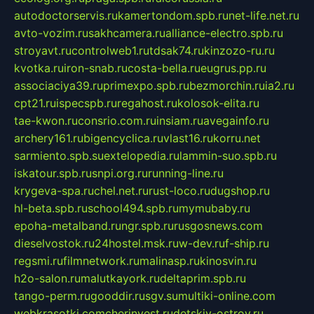
autodoctorservis.ru
kamertondom.spb.ru
net-life.net.ru
avto-vozim.ru
sakhcamera.ru
alliance-electro.spb.ru
stroyavt.ru
controlweb1.ru
tdsak74.ru
kinzozo-ru.ru
kvotka.ru
iron-snab.ru
costa-bella.ru
eugrus.pp.ru
associaciya39.ru
primexpo.spb.ru
bezmorchin.ru
ia2.ru
cpt21.ru
ispecspb.ru
regahost.ru
kolosok-elita.ru
tae-kwon.ru
consrio.com.ru
insiam.ru
avegainfo.ru
archery161.ru
bigencyclica.ru
vlast16.ru
korru.net
sarmiento.spb.su
extelopedia.ru
lammin-suo.spb.ru
iskatour.spb.ru
snpi.org.ru
running-line.ru
krygeva-spa.ru
chel.net.ru
rust-loco.ru
dugshop.ru
hl-beta.spb.ru
school494.spb.ru
mymubaby.ru
epoha-metalband.ru
ngr.spb.ru
rusgosnews.com
dieselvostok.ru
24hostel.msk.ru
w-dev.ru
f-ship.ru
regsmi.ru
filmnetwork.ru
malinasp.ru
kinosvin.ru
h2o-salon.ru
malutkayork.ru
deltaprim.spb.ru
tango-perm.ru
gooddir.ru
sgv.su
multiki-online.com
webkrasotki.com
cherinvest.ru
detskiy-ostrov.ru