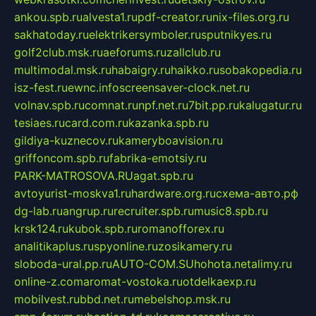
ankou.spb.ru
alvesta1.ru
pdf-creator.ru
nix-files.org.ru
sakhatoday.ru
elektrikersymboler.ru
sputnikyes.ru
golf2club.msk.ru
aeforums.ru
zallclub.ru
multimodal.msk.ru
habaigry.ru
haikko.ru
sobakopedia.ru
isz-fest.ru
ewnc.info
screensaver-clock.net.ru
volnav.spb.ru
comnat.ru
npf.net.ru
7bit.pp.ru
kalugatur.ru
tesiaes.ru
card.com.ru
kazanka.spb.ru
gildiya-kuznecov.ru
kameryboavision.ru
griffoncom.spb.ru
fabrika-emotsiy.ru
PARK-MATROSOVA.RU
agat.spb.ru
avtoyurist-moskva1.ru
hardware.org.ru
схема-авто.рф
dg-lab.ru
angrup.ru
recruiter.spb.ru
music8.spb.ru
krsk124.ru
kubok.spb.ru
romanofforex.ru
analitikaplus.ru
spyonline.ru
zosikamery.ru
sloboda-ural.pp.ru
AUTO-COM.SU
hohota.net
alimy.ru
online-z.com
aromat-vostoka.ru
otdelkaexp.ru
mobilvest.ru
bbd.net.ru
mebelshop.msk.ru