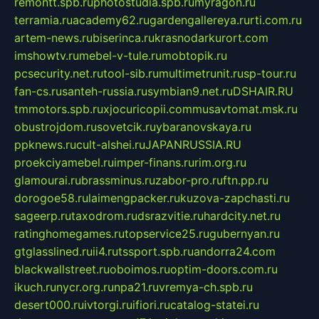
remontt.spb.ru
photostudia.spb.ru
myragon.ru
terramia.ru
academy62.ru
gardengallereya.ru
rti.com.ru
artem-news.ru
biserinca.ru
krasnodarkurort.com
imshowtv.ru
mebel-v-tule.ru
mobtopik.ru
pcsecurity.net.ru
tool-sib.ru
multimetrunit.ru
sp-tour.ru
fan-cs.ru
santeh-russia.ru
symbian9.net.ru
DSHAIR.RU
tmmotors.spb.ru
xjocuricopii.com
musavtomat.msk.ru
obustrojdom.ru
sovetcik.ru
ybaranovskaya.ru
ppknews.ru
cult-alshei.ru
JAPANRUSSIA.RU
proekciyamebel.ru
imper-finans.ru
rim.org.ru
glamourai.ru
brassminus.ru
zabor-pro.ru
ftn.pp.ru
dorogoe58.ru
laimengpacker.ru
kuzova-zapchasti.ru
sageerp.ru
taxodrom.ru
dsrazvitie.ru
hardcity.net.ru
ratinghomegames.ru
topservice25.ru
gubernyan.ru
gtglasslined.ru
ii4.ru
tssport.spb.ru
andorra24.com
blackwallstreet.ru
oboimos.ru
optim-doors.com.ru
ikuch.ru
nycr.org.ru
npa21.ru
vremya-ch.spb.ru
desert000.ru
ivtorgi.ru
ifiori.ru
catalog-statei.ru