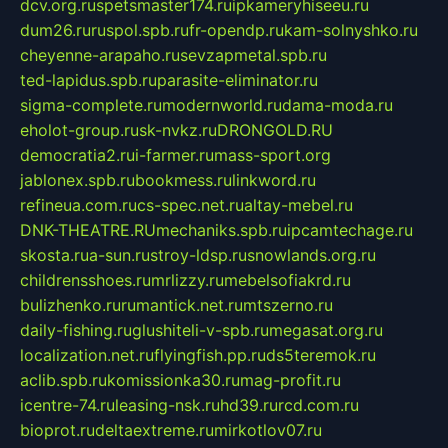
dcv.org.ru
spetsmaster174.ru
ipkameryhiseeu.ru
dum26.ru
ruspol.spb.ru
fr-opendp.ru
kam-solnyshko.ru
cheyenne-arapaho.ru
sevzapmetal.spb.ru
ted-lapidus.spb.ru
parasite-eliminator.ru
sigma-complete.ru
modernworld.ru
dama-moda.ru
eholot-group.ru
sk-nvkz.ru
DRONGOLD.RU
democratia2.ru
i-farmer.ru
mass-sport.org
jablonex.spb.ru
bookmess.ru
linkword.ru
refineua.com.ru
cs-spec.net.ru
altay-mebel.ru
DNK-THEATRE.RU
mechaniks.spb.ru
ipcamtechage.ru
skosta.ru
a-sun.ru
stroy-ldsp.ru
snowlands.org.ru
childrensshoes.ru
mrlizzy.ru
mebelsofiakrd.ru
bulizhenko.ru
rumantick.net.ru
mtszerno.ru
daily-fishing.ru
glushiteli-v-spb.ru
megasat.org.ru
localization.net.ru
flyingfish.pp.ru
ds5teremok.ru
aclib.spb.ru
komissionka30.ru
mag-profit.ru
icentre-74.ru
leasing-nsk.ru
hd39.ru
rcd.com.ru
bioprot.ru
deltaextreme.ru
mirkotlov07.ru