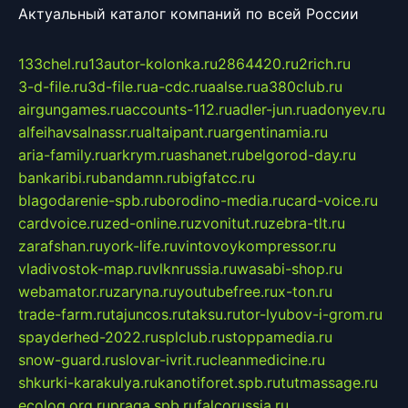
Актуальный каталог компаний по всей России
133chel.ru
13autor-kolonka.ru
2864420.ru
2rich.ru
3-d-file.ru
3d-file.ru
a-cdc.ru
aalse.ru
a380club.ru
airgungames.ru
accounts-112.ru
adler-jun.ru
adonyev.ru
alfeihavsalnassr.ru
altaipant.ru
argentinamia.ru
aria-family.ru
arkrym.ru
ashanet.ru
belgorod-day.ru
bankaribi.ru
bandamn.ru
bigfatcc.ru
blagodarenie-spb.ru
borodino-media.ru
card-voice.ru
cardvoice.ru
zed-online.ru
zvonitut.ru
zebra-tlt.ru
zarafshan.ru
york-life.ru
vintovoykompressor.ru
vladivostok-map.ru
vlknrussia.ru
wasabi-shop.ru
webamator.ru
zaryna.ru
youtubefree.ru
x-ton.ru
trade-farm.ru
tajuncos.ru
taksu.ru
tor-lyubov-i-grom.ru
spayderhed-2022.ru
splclub.ru
stoppamedia.ru
snow-guard.ru
slovar-ivrit.ru
cleanmedicine.ru
shkurki-karakulya.ru
kanotiforet.spb.ru
tutmassage.ru
ecolog.org.ru
praga.spb.ru
falcorussia.ru