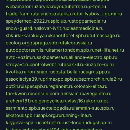
webamator.ru
zaryna.ru
youtubefree.ru
x-ton.ru
trade-farm.ru
tajuncos.ru
taksu.ru
tor-lyubov-i-grom.ru
spayderhed-2022.ru
splclub.ru
stoppamedia.ru
snow-guard.ru
slovar-ivrit.ru
cleanmedicine.ru
shkurki-karakulya.ru
kanotiforet.spb.ru
tutmassage.ru
ecolog.org.ru
praga.spb.ru
falcorussia.ru
autodoctorservis.ru
kamertondom.spb.ru
net-life.net.ru
avto-vozim.ru
sakhcamera.ru
alliance-electro.spb.ru
stroyavt.ru
controlweb1.ru
tdsak74.ru
kinzozo-ru.ru
kvotka.ru
iron-snab.ru
costa-bella.ru
eugrus.pp.ru
associaciya39.ru
primexpo.spb.ru
bezmorchin.ru
ia2.ru
cpt21.ru
ispecspb.ru
regahost.ru
kolosok-elita.ru
tae-kwon.ru
consrio.com.ru
insiam.ru
avegainfo.ru
archery161.ru
bigencyclica.ru
vlast16.ru
korru.net
sarmiento.spb.su
extelopedia.ru
lammin-suo.spb.ru
iskatour.spb.ru
snpi.org.ru
running-line.ru
krygeva-spa.ru
chel.net.ru
rust-loco.ru
dugshop.ru
hl-beta.spb.ru
school494.spb.ru
mymubaby.ru