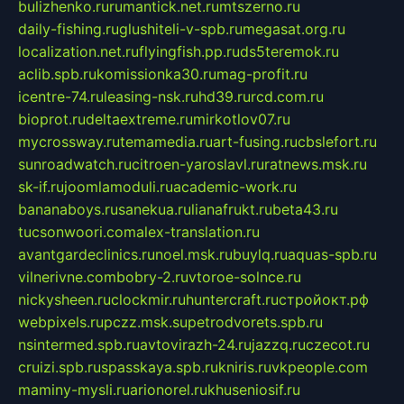
bulizhenko.ru
rumantick.net.ru
mtszerno.ru
daily-fishing.ru
glushiteli-v-spb.ru
megasat.org.ru
localization.net.ru
flyingfish.pp.ru
ds5teremok.ru
aclib.spb.ru
komissionka30.ru
mag-profit.ru
icentre-74.ru
leasing-nsk.ru
hd39.ru
rcd.com.ru
bioprot.ru
deltaextreme.ru
mirkotlov07.ru
mycrossway.ru
temamedia.ru
art-fusing.ru
cbslefort.ru
sunroadwatch.ru
citroen-yaroslavl.ru
ratnews.msk.ru
sk-if.ru
joomlamoduli.ru
academic-work.ru
bananaboys.ru
sanekua.ru
lianafrukt.ru
beta43.ru
tucsonwoori.com
alex-translation.ru
avantgardeclinics.ru
noel.msk.ru
buylq.ru
aquas-spb.ru
vilnerivne.com
bobry-2.ru
vtoroe-solnce.ru
nickysheen.ru
clockmir.ru
huntercraft.ru
стройокт.рф
webpixels.ru
pczz.msk.su
petrodvorets.spb.ru
nsintermed.spb.ru
avtovirazh-24.ru
jazzq.ru
czecot.ru
cruizi.spb.ru
spasskaya.spb.ru
kniris.ru
vkpeople.com
maminy-mysli.ru
arionorel.ru
khuseniosif.ru