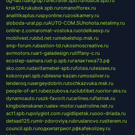
dg-lab.ru
angrup.ru
recruiter.spb.ru
music8.spb.ru
krsk124.ru
kubok.spb.ru
romanofforex.ru
analitikaplus.ru
spyonline.ru
zosikamery.ru
sloboda-ural.pp.ru
AUTO-COM.SU
hohota.net
alimy.ru
online-z.com
aromat-vostoka.ru
otdelkaexp.ru
mobilvest.ru
bbd.net.ru
mebelshop.msk.ru
smp-forum.ru
bastion-td.ru
kosmoscreative.ru
avrmotors.ru
art-galadesign.ru
tiffany-c.ru
ecostep-samara.ru
d-p.spb.ru
галактика73.рф
sko.com.ru
davitamebel-spb.ru
fotsis.ru
tesiaes.ru
kokoroyari.spb.ru
blesna-kazan.ru
mossilver.ru
lenderoq.ru
sergeydobrin.ru
tochkazvuka.msk.ru
people-of-art.ru
bezzubova.ru
clubtibet.ru
orior-aks.ru
dynamoauto.ru
szk-favorit.ru
carlines.ru
flatnsk.ru
kingbolenskaner.ru
alex-motor.ru
astroline.net.ru
act1.spb.ru
polyglot.com.ru
gidlipetsk.ru
ooo-driada.ru
detsad125.ru
mir-zdoroviya.ru
bruslanovo.ru
siterem.ru
council.spb.ru
лодкипатриот.рф
kafekolizey.ru