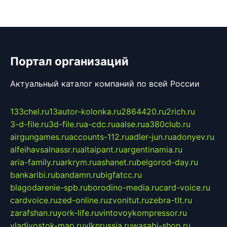
Портал организаций
Актуальный каталог компаний по всей России
133chel.ru
13autor-kolonka.ru
2864420.ru
2rich.ru
3-d-file.ru
3d-file.ru
a-cdc.ru
aalse.ru
a380club.ru
airgungames.ru
accounts-112.ru
adler-jun.ru
adonyev.ru
alfeihavsalnassr.ru
altaipant.ru
argentinamia.ru
aria-family.ru
arkrym.ru
ashanet.ru
belgorod-day.ru
bankaribi.ru
bandamn.ru
bigfatcc.ru
blagodarenie-spb.ru
borodino-media.ru
card-voice.ru
cardvoice.ru
zed-online.ru
zvonitut.ru
zebra-tlt.ru
zarafshan.ru
york-life.ru
vintovoykompressor.ru
vladivostok-map.ru
vlknrussia.ru
wasabi-shop.ru