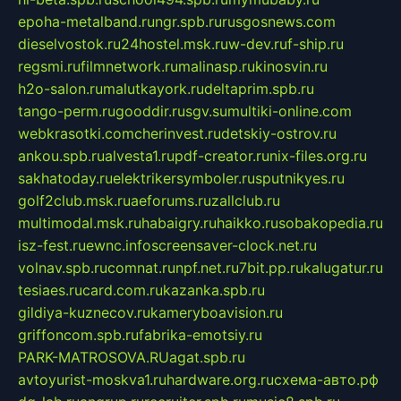
epoha-metalband.ru
ngr.spb.ru
rusgosnews.com
dieselvostok.ru
24hostel.msk.ru
w-dev.ru
f-ship.ru
regsmi.ru
filmnetwork.ru
malinasp.ru
kinosvin.ru
h2o-salon.ru
malutkayork.ru
deltaprim.spb.ru
tango-perm.ru
gooddir.ru
sgv.su
multiki-online.com
webkrasotki.com
cherinvest.ru
detskiy-ostrov.ru
ankou.spb.ru
alvesta1.ru
pdf-creator.ru
nix-files.org.ru
sakhatoday.ru
elektrikersymboler.ru
sputnikyes.ru
golf2club.msk.ru
aeforums.ru
zallclub.ru
multimodal.msk.ru
habaigry.ru
haikko.ru
sobakopedia.ru
isz-fest.ru
ewnc.info
screensaver-clock.net.ru
volnav.spb.ru
comnat.ru
npf.net.ru
7bit.pp.ru
kalugatur.ru
tesiaes.ru
card.com.ru
kazanka.spb.ru
gildiya-kuznecov.ru
kameryboavision.ru
griffoncom.spb.ru
fabrika-emotsiy.ru
PARK-MATROSOVA.RU
agat.spb.ru
avtoyurist-moskva1.ru
hardware.org.ru
схема-авто.рф