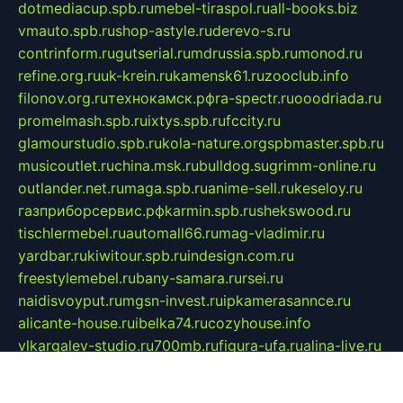
dotmediacup.spb.ru
mebel-tiraspol.ru
all-books.biz
vmauto.spb.ru
shop-astyle.ru
derevo-s.ru
contrinform.ru
gutserial.ru
mdrussia.spb.ru
monod.ru
refine.org.ru
uk-krein.ru
kamensk61.ru
zooclub.info
filonov.org.ru
технокамск.рф
ra-spectr.ru
ooodriada.ru
promelmash.spb.ru
ixtys.spb.ru
fccity.ru
glamourstudio.spb.ru
kola-nature.org
spbmaster.spb.ru
musicoutlet.ru
china.msk.ru
bulldog.su
grimm-online.ru
outlander.net.ru
maga.spb.ru
anime-sell.ru
keseloy.ru
газприборсервис.рф
karmin.spb.ru
shekswood.ru
tischlermebel.ru
automall66.ru
mag-vladimir.ru
yardbar.ru
kiwitour.spb.ru
indesign.com.ru
freestylemebel.ru
bany-samara.ru
rsei.ru
naidisvoyput.ru
mgsn-invest.ru
ipkamerasannce.ru
alicante-house.ru
ibelka74.ru
cozyhouse.info
vlkargalev-studio.ru
700mb.ru
figura-ufa.ru
alina-live.ru
belarusiannews.ru
womenknow.ru
dos-vniimk.ru
sega.net.ru
dv.net.ru
phenomenonsofhistory.com