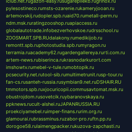
iclub.net.ru
gazon-easy.ru
sugarepilekb.ru
grinox.ru
pylesostineco.ru
msts-ozarenie.ru
kameryjooan.ru
artemovskij.ru
dopler.spb.ru
aid70.ru
metall-perm.ru
ndm.msk.ru
ratingzooshop.ru
apiaccess.ru
globalautotrade.info
bezverhovskoe.ru
drsschool.ru
ZOOSMART.SPB.RU
dalakony.ru
medikijob.ru
remontt.spb.ru
photostudia.spb.ru
myragon.ru
terramia.ru
academy62.ru
gardengallereya.ru
rti.com.ru
artem-news.ru
biserinca.ru
krasnodarkurort.com
imshowtv.ru
mebel-v-tule.ru
mobtopik.ru
pcsecurity.net.ru
tool-sib.ru
multimetrunit.ru
sp-tour.ru
fan-cs.ru
santeh-russia.ru
symbian9.net.ru
DSHAIR.RU
tmmotors.spb.ru
xjocuricopii.com
musavtomat.msk.ru
obustrojdom.ru
sovetcik.ru
ybaranovskaya.ru
ppknews.ru
cult-alshei.ru
JAPANRUSSIA.RU
proekciyamebel.ru
imper-finans.ru
rim.org.ru
glamourai.ru
brassminus.ru
zabor-pro.ru
ftn.pp.ru
dorogoe58.ru
laimengpacker.ru
kuzova-zapchasti.ru