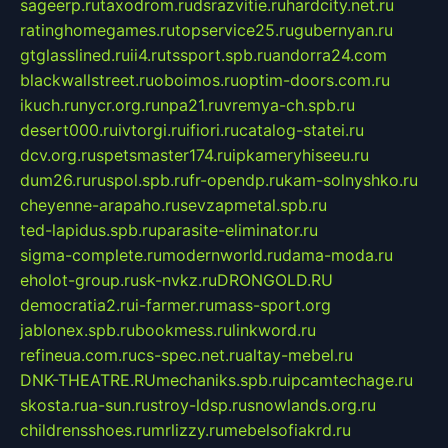
sageerp.ru
taxodrom.ru
dsrazvitie.ru
hardcity.net.ru
ratinghomegames.ru
topservice25.ru
gubernyan.ru
gtglasslined.ru
ii4.ru
tssport.spb.ru
andorra24.com
blackwallstreet.ru
oboimos.ru
optim-doors.com.ru
ikuch.ru
nycr.org.ru
npa21.ru
vremya-ch.spb.ru
desert000.ru
ivtorgi.ru
ifiori.ru
catalog-statei.ru
dcv.org.ru
spetsmaster174.ru
ipkameryhiseeu.ru
dum26.ru
ruspol.spb.ru
fr-opendp.ru
kam-solnyshko.ru
cheyenne-arapaho.ru
sevzapmetal.spb.ru
ted-lapidus.spb.ru
parasite-eliminator.ru
sigma-complete.ru
modernworld.ru
dama-moda.ru
eholot-group.ru
sk-nvkz.ru
DRONGOLD.RU
democratia2.ru
i-farmer.ru
mass-sport.org
jablonex.spb.ru
bookmess.ru
linkword.ru
refineua.com.ru
cs-spec.net.ru
altay-mebel.ru
DNK-THEATRE.RU
mechaniks.spb.ru
ipcamtechage.ru
skosta.ru
a-sun.ru
stroy-ldsp.ru
snowlands.org.ru
childrensshoes.ru
mrlizzy.ru
mebelsofiakrd.ru