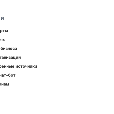
ми
арты
иях
 бизнеса
ганизаций
еренные источники
чат-бот
онам