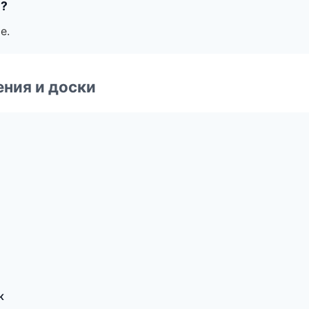
е?
е.
ния и доски
к