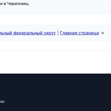
и в Череповец
альный федеральный округ
|
Главная страница
→
сии