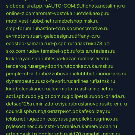
sloboda-ural.pp.ru
AUTO-COM.SU
hohota.net
alimy.ru
online-z.com
aromat-vostoka.ru
otdelkaexp.ru
mobilvest.ru
bbd.net.ru
mebelshop.msk.ru
smp-forum.ru
bastion-td.ru
kosmoscreative.ru
avrmotors.ru
art-galadesign.ru
tiffany-c.ru
ecostep-samara.ru
d-p.spb.ru
галактика73.рф
sko.com.ru
davitamebel-spb.ru
fotsis.ru
tesiaes.ru
kokoroyari.spb.ru
blesna-kazan.ru
mossilver.ru
lenderoq.ru
sergeydobrin.ru
tochkazvuka.msk.ru
people-of-art.ru
bezzubova.ru
clubtibet.ru
orior-aks.ru
dynamoauto.ru
szk-favorit.ru
carlines.ru
flatnsk.ru
kingbolenskaner.ru
alex-motor.ru
astroline.net.ru
act1.spb.ru
polyglot.com.ru
gidlipetsk.ru
ooo-driada.ru
detsad125.ru
mir-zdoroviya.ru
bruslanovo.ru
siterem.ru
council.spb.ru
лодкипатриот.рф
kafekolizey.ru
iclub.net.ru
gazon-easy.ru
sugarepilekb.ru
grinox.ru
pylesostineco.ru
msts-ozarenie.ru
kameryjooan.ru
artemovskij.ru
dopler.spb.ru
aid70.ru
metall-perm.ru