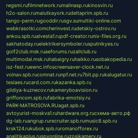
regsmi.ru
filmnetwork.ru
malinasp.ru
kinosvin.ru
h2o-salon.ru
malutkayork.ru
deltaprim.spb.ru
tango-perm.ru
gooddir.ru
sgv.su
multiki-online.com
webkrasotki.com
cherinvest.ru
detskiy-ostrov.ru
ankou.spb.ru
alvesta1.ru
pdf-creator.ru
nix-files.org.ru
sakhatoday.ru
elektrikersymboler.ru
sputnikyes.ru
golf2club.msk.ru
aeforums.ru
zallclub.ru
multimodal.msk.ru
habaigry.ru
haikko.ru
sobakopedia.ru
isz-fest.ru
ewnc.info
screensaver-clock.net.ru
volnav.spb.ru
comnat.ru
npf.net.ru
7bit.pp.ru
kalugatur.ru
tesiaes.ru
card.com.ru
kazanka.spb.ru
gildiya-kuznecov.ru
kameryboavision.ru
griffoncom.spb.ru
fabrika-emotsiy.ru
PARK-MATROSOVA.RU
agat.spb.ru
avtoyurist-moskva1.ru
hardware.org.ru
схема-авто.рф
dg-lab.ru
angrup.ru
recruiter.spb.ru
music8.spb.ru
krsk124.ru
kubok.spb.ru
romanofforex.ru
analitikaplus.ru
spyonline.ru
zosikamery.ru