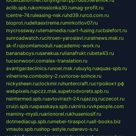
aclib.spb.ru
komissionka30.ru
mag-profit.ru
icentre-74.ru
leasing-nsk.ru
hd39.ru
rcd.com.ru
bioprot.ru
deltaextreme.ru
mirkotlov07.ru
mycrossway.ru
temamedia.ru
art-fusing.ru
cbslefort.ru
sunroadwatch.ru
citroen-yaroslavl.ru
ratnews.msk.ru
sk-if.ru
joomlamoduli.ru
academic-work.ru
bananaboys.ru
sanekua.ru
lianafrukt.ru
beta43.ru
tucsonwoori.com
alex-translation.ru
avantgardeclinics.ru
noel.msk.ru
buylq.ru
aquas-spb.ru
vilnerivne.com
bobry-2.ru
vtoroe-solnce.ru
nickysheen.ru
clockmir.ru
huntercraft.ru
стройокт.рф
webpixels.ru
pczz.msk.su
petrodvorets.spb.ru
nsintermed.spb.ru
avtovirazh-24.ru
jazzq.ru
czecot.ru
cruizi.spb.ru
spasskaya.spb.ru
kniris.ru
vkpeople.com
maminy-mysli.ru
arionorel.ru
khuseniosif.ru
dotmediacup.spb.ru
mebel-tiraspol.ru
all-books.biz
vmauto.spb.ru
shop-astyle.ru
derevo-s.ru