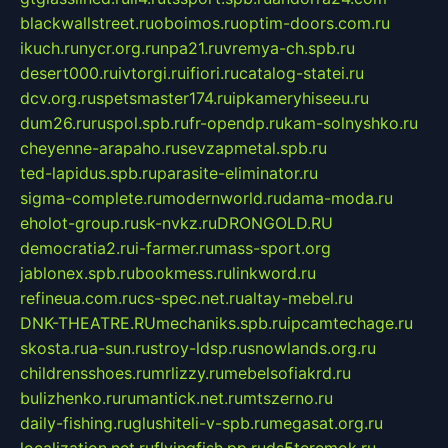
blackwallstreet.ru
oboimos.ru
optim-doors.com.ru
ikuch.ru
nycr.org.ru
npa21.ru
vremya-ch.spb.ru
desert000.ru
ivtorgi.ru
ifiori.ru
catalog-statei.ru
dcv.org.ru
spetsmaster174.ru
ipkameryhiseeu.ru
dum26.ru
ruspol.spb.ru
fr-opendp.ru
kam-solnyshko.ru
cheyenne-arapaho.ru
sevzapmetal.spb.ru
ted-lapidus.spb.ru
parasite-eliminator.ru
sigma-complete.ru
modernworld.ru
dama-moda.ru
eholot-group.ru
sk-nvkz.ru
DRONGOLD.RU
democratia2.ru
i-farmer.ru
mass-sport.org
jablonex.spb.ru
bookmess.ru
linkword.ru
refineua.com.ru
cs-spec.net.ru
altay-mebel.ru
DNK-THEATRE.RU
mechaniks.spb.ru
ipcamtechage.ru
skosta.ru
a-sun.ru
stroy-ldsp.ru
snowlands.org.ru
childrensshoes.ru
mrlizzy.ru
mebelsofiakrd.ru
bulizhenko.ru
rumantick.net.ru
mtszerno.ru
daily-fishing.ru
glushiteli-v-spb.ru
megasat.org.ru
localization.net.ru
flyingfish.pp.ru
ds5teremok.ru