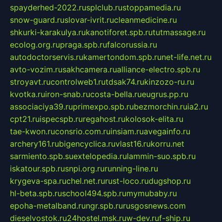
spayderhed-2022.ru
splclub.ru
stoppamedia.ru
snow-guard.ru
slovar-ivrit.ru
cleanmedicine.ru
shkurki-karakulya.ru
kanotiforet.spb.ru
tutmassage.ru
ecolog.org.ru
praga.spb.ru
falcorussia.ru
autodoctorservis.ru
kamertondom.spb.ru
net-life.net.ru
avto-vozim.ru
sakhcamera.ru
alliance-electro.spb.ru
stroyavt.ru
controlweb1.ru
tdsak74.ru
kinzozo-ru.ru
kvotka.ru
iron-snab.ru
costa-bella.ru
eugrus.pp.ru
associaciya39.ru
primexpo.spb.ru
bezmorchin.ru
ia2.ru
cpt21.ru
ispecspb.ru
regahost.ru
kolosok-elita.ru
tae-kwon.ru
consrio.com.ru
insiam.ru
avegainfo.ru
archery161.ru
bigencyclica.ru
vlast16.ru
korru.net
sarmiento.spb.su
extelopedia.ru
lammin-suo.spb.ru
iskatour.spb.ru
snpi.org.ru
running-line.ru
krygeva-spa.ru
chel.net.ru
rust-loco.ru
dugshop.ru
hl-beta.spb.ru
school494.spb.ru
mymubaby.ru
epoha-metalband.ru
ngr.spb.ru
rusgosnews.com
dieselvostok.ru
24hostel.msk.ru
w-dev.ru
f-ship.ru