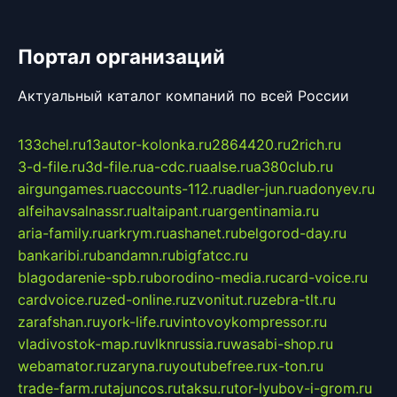
Портал организаций
Актуальный каталог компаний по всей России
133chel.ru
13autor-kolonka.ru
2864420.ru
2rich.ru
3-d-file.ru
3d-file.ru
a-cdc.ru
aalse.ru
a380club.ru
airgungames.ru
accounts-112.ru
adler-jun.ru
adonyev.ru
alfeihavsalnassr.ru
altaipant.ru
argentinamia.ru
aria-family.ru
arkrym.ru
ashanet.ru
belgorod-day.ru
bankaribi.ru
bandamn.ru
bigfatcc.ru
blagodarenie-spb.ru
borodino-media.ru
card-voice.ru
cardvoice.ru
zed-online.ru
zvonitut.ru
zebra-tlt.ru
zarafshan.ru
york-life.ru
vintovoykompressor.ru
vladivostok-map.ru
vlknrussia.ru
wasabi-shop.ru
webamator.ru
zaryna.ru
youtubefree.ru
x-ton.ru
trade-farm.ru
tajuncos.ru
taksu.ru
tor-lyubov-i-grom.ru