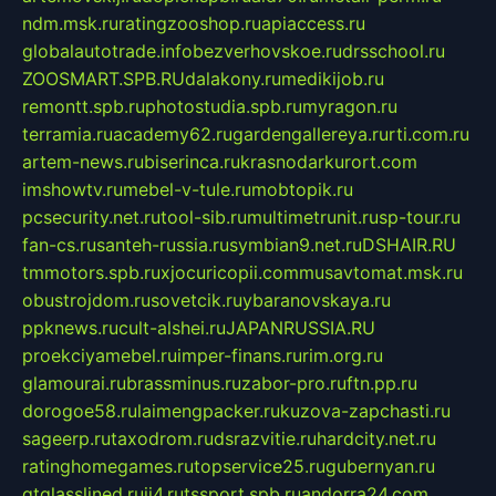
ndm.msk.ru
ratingzooshop.ru
apiaccess.ru
globalautotrade.info
bezverhovskoe.ru
drsschool.ru
ZOOSMART.SPB.RU
dalakony.ru
medikijob.ru
remontt.spb.ru
photostudia.spb.ru
myragon.ru
terramia.ru
academy62.ru
gardengallereya.ru
rti.com.ru
artem-news.ru
biserinca.ru
krasnodarkurort.com
imshowtv.ru
mebel-v-tule.ru
mobtopik.ru
pcsecurity.net.ru
tool-sib.ru
multimetrunit.ru
sp-tour.ru
fan-cs.ru
santeh-russia.ru
symbian9.net.ru
DSHAIR.RU
tmmotors.spb.ru
xjocuricopii.com
musavtomat.msk.ru
obustrojdom.ru
sovetcik.ru
ybaranovskaya.ru
ppknews.ru
cult-alshei.ru
JAPANRUSSIA.RU
proekciyamebel.ru
imper-finans.ru
rim.org.ru
glamourai.ru
brassminus.ru
zabor-pro.ru
ftn.pp.ru
dorogoe58.ru
laimengpacker.ru
kuzova-zapchasti.ru
sageerp.ru
taxodrom.ru
dsrazvitie.ru
hardcity.net.ru
ratinghomegames.ru
topservice25.ru
gubernyan.ru
gtglasslined.ru
ii4.ru
tssport.spb.ru
andorra24.com