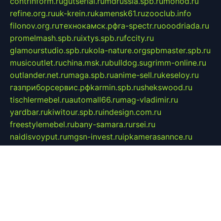
contrinform.ru
gutserial.ru
mdrussia.spb.ru
monod.ru
refine.org.ru
uk-krein.ru
kamensk61.ru
zooclub.info
filonov.org.ru
технокамск.рф
ra-spectr.ru
ooodriada.ru
promelmash.spb.ru
ixtys.spb.ru
fccity.ru
glamourstudio.spb.ru
kola-nature.org
spbmaster.spb.ru
musicoutlet.ru
china.msk.ru
bulldog.su
grimm-online.ru
outlander.net.ru
maga.spb.ru
anime-sell.ru
keseloy.ru
газприборсервис.рф
karmin.spb.ru
shekswood.ru
tischlermebel.ru
automall66.ru
mag-vladimir.ru
yardbar.ru
kiwitour.spb.ru
indesign.com.ru
freestylemebel.ru
bany-samara.ru
rsei.ru
naidisvoyput.ru
mgsn-invest.ru
ipkamerasannce.ru
alicante-house.ru
ibelka74.ru
cozyhouse.info
vlkargalev-studio.ru
700mb.ru
figura-ufa.ru
alina-live.ru
belarusiannews.ru
womenknow.ru
dos-vniimk.ru
sega.net.ru
dv.net.ru
phenomenonsofhistory.com
telesputnik.net.ru
wall.pp.ru
pylesosroidmi.ru
gtc-clan.ru
cligs.ru
bibikazap.ru
popova.org.ru