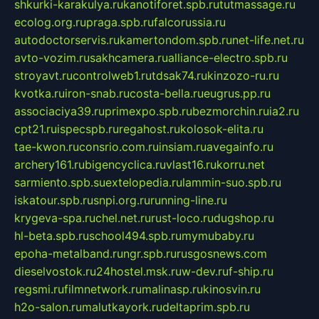
shkurki-karakulya.ru
kanotiforet.spb.ru
tutmassage.ru
ecolog.org.ru
praga.spb.ru
falcorussia.ru
autodoctorservis.ru
kamertondom.spb.ru
net-life.net.ru
avto-vozim.ru
sakhcamera.ru
alliance-electro.spb.ru
stroyavt.ru
controlweb1.ru
tdsak74.ru
kinzozo-ru.ru
kvotka.ru
iron-snab.ru
costa-bella.ru
eugrus.pp.ru
associaciya39.ru
primexpo.spb.ru
bezmorchin.ru
ia2.ru
cpt21.ru
ispecspb.ru
regahost.ru
kolosok-elita.ru
tae-kwon.ru
consrio.com.ru
insiam.ru
avegainfo.ru
archery161.ru
bigencyclica.ru
vlast16.ru
korru.net
sarmiento.spb.su
extelopedia.ru
lammin-suo.spb.ru
iskatour.spb.ru
snpi.org.ru
running-line.ru
krygeva-spa.ru
chel.net.ru
rust-loco.ru
dugshop.ru
hl-beta.spb.ru
school494.spb.ru
mymubaby.ru
epoha-metalband.ru
ngr.spb.ru
rusgosnews.com
dieselvostok.ru
24hostel.msk.ru
w-dev.ru
f-ship.ru
regsmi.ru
filmnetwork.ru
malinasp.ru
kinosvin.ru
h2o-salon.ru
malutkayork.ru
deltaprim.spb.ru