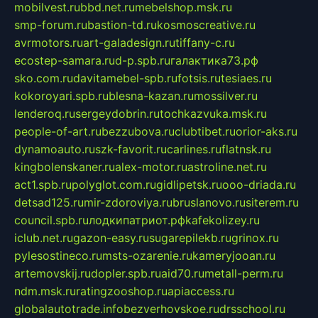
mobilvest.ru
bbd.net.ru
mebelshop.msk.ru
smp-forum.ru
bastion-td.ru
kosmoscreative.ru
avrmotors.ru
art-galadesign.ru
tiffany-c.ru
ecostep-samara.ru
d-p.spb.ru
галактика73.рф
sko.com.ru
davitamebel-spb.ru
fotsis.ru
tesiaes.ru
kokoroyari.spb.ru
blesna-kazan.ru
mossilver.ru
lenderoq.ru
sergeydobrin.ru
tochkazvuka.msk.ru
people-of-art.ru
bezzubova.ru
clubtibet.ru
orior-aks.ru
dynamoauto.ru
szk-favorit.ru
carlines.ru
flatnsk.ru
kingbolenskaner.ru
alex-motor.ru
astroline.net.ru
act1.spb.ru
polyglot.com.ru
gidlipetsk.ru
ooo-driada.ru
detsad125.ru
mir-zdoroviya.ru
bruslanovo.ru
siterem.ru
council.spb.ru
лодкипатриот.рф
kafekolizey.ru
iclub.net.ru
gazon-easy.ru
sugarepilekb.ru
grinox.ru
pylesostineco.ru
msts-ozarenie.ru
kameryjooan.ru
artemovskij.ru
dopler.spb.ru
aid70.ru
metall-perm.ru
ndm.msk.ru
ratingzooshop.ru
apiaccess.ru
globalautotrade.info
bezverhovskoe.ru
drsschool.ru