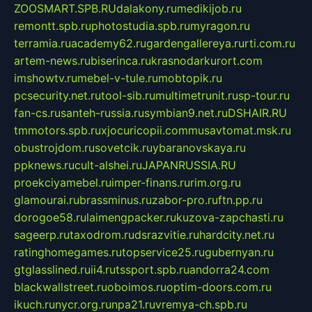
ZOOSMART.SPB.RU
dalakony.ru
medikijob.ru
remontt.spb.ru
photostudia.spb.ru
myragon.ru
terramia.ru
academy62.ru
gardengallereya.ru
rti.com.ru
artem-news.ru
biserinca.ru
krasnodarkurort.com
imshowtv.ru
mebel-v-tule.ru
mobtopik.ru
pcsecurity.net.ru
tool-sib.ru
multimetrunit.ru
sp-tour.ru
fan-cs.ru
santeh-russia.ru
symbian9.net.ru
DSHAIR.RU
tmmotors.spb.ru
xjocuricopii.com
musavtomat.msk.ru
obustrojdom.ru
sovetcik.ru
ybaranovskaya.ru
ppknews.ru
cult-alshei.ru
JAPANRUSSIA.RU
proekciyamebel.ru
imper-finans.ru
rim.org.ru
glamourai.ru
brassminus.ru
zabor-pro.ru
ftn.pp.ru
dorogoe58.ru
laimengpacker.ru
kuzova-zapchasti.ru
sageerp.ru
taxodrom.ru
dsrazvitie.ru
hardcity.net.ru
ratinghomegames.ru
topservice25.ru
gubernyan.ru
gtglasslined.ru
ii4.ru
tssport.spb.ru
andorra24.com
blackwallstreet.ru
oboimos.ru
optim-doors.com.ru
ikuch.ru
nycr.org.ru
npa21.ru
vremya-ch.spb.ru