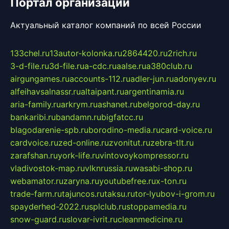
Портал организаций
Актуальный каталог компаний по всей России
133chel.ru
13autor-kolonka.ru
2864420.ru
2rich.ru
3-d-file.ru
3d-file.ru
a-cdc.ru
aalse.ru
a380club.ru
airgungames.ru
accounts-112.ru
adler-jun.ru
adonyev.ru
alfeihavsalnassr.ru
altaipant.ru
argentinamia.ru
aria-family.ru
arkrym.ru
ashanet.ru
belgorod-day.ru
bankaribi.ru
bandamn.ru
bigfatcc.ru
blagodarenie-spb.ru
borodino-media.ru
card-voice.ru
cardvoice.ru
zed-online.ru
zvonitut.ru
zebra-tlt.ru
zarafshan.ru
york-life.ru
vintovoykompressor.ru
vladivostok-map.ru
vlknrussia.ru
wasabi-shop.ru
webamator.ru
zaryna.ru
youtubefree.ru
x-ton.ru
trade-farm.ru
tajuncos.ru
taksu.ru
tor-lyubov-i-grom.ru
spayderhed-2022.ru
splclub.ru
stoppamedia.ru
snow-guard.ru
slovar-ivrit.ru
cleanmedicine.ru