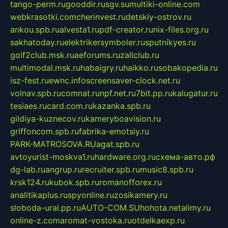
tango-perm.ru
gooddir.ru
sgv.su
multiki-online.com
webkrasotki.com
cherinvest.ru
detskiy-ostrov.ru
ankou.spb.ru
alvesta1.ru
pdf-creator.ru
nix-files.org.ru
sakhatoday.ru
elektrikersymboler.ru
sputnikyes.ru
golf2club.msk.ru
aeforums.ru
zallclub.ru
multimodal.msk.ru
habaigry.ru
haikko.ru
sobakopedia.ru
isz-fest.ru
ewnc.info
screensaver-clock.net.ru
volnav.spb.ru
comnat.ru
npf.net.ru
7bit.pp.ru
kalugatur.ru
tesiaes.ru
card.com.ru
kazanka.spb.ru
gildiya-kuznecov.ru
kameryboavision.ru
griffoncom.spb.ru
fabrika-emotsiy.ru
PARK-MATROSOVA.RU
agat.spb.ru
avtoyurist-moskva1.ru
hardware.org.ru
схема-авто.рф
dg-lab.ru
angrup.ru
recruiter.spb.ru
music8.spb.ru
krsk124.ru
kubok.spb.ru
romanofforex.ru
analitikaplus.ru
spyonline.ru
zosikamery.ru
sloboda-ural.pp.ru
AUTO-COM.SU
hohota.net
alimy.ru
online-z.com
aromat-vostoka.ru
otdelkaexp.ru