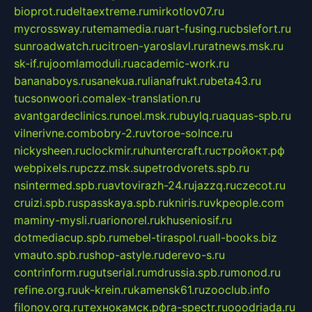
bioprot.ru
deltaextreme.ru
mirkotlov07.ru
mycrossway.ru
temamedia.ru
art-fusing.ru
cbslefort.ru
sunroadwatch.ru
citroen-yaroslavl.ru
ratnews.msk.ru
sk-if.ru
joomlamoduli.ru
academic-work.ru
bananaboys.ru
sanekua.ru
lianafrukt.ru
beta43.ru
tucsonwoori.com
alex-translation.ru
avantgardeclinics.ru
noel.msk.ru
buylq.ru
aquas-spb.ru
vilnerivne.com
bobry-2.ru
vtoroe-solnce.ru
nickysheen.ru
clockmir.ru
huntercraft.ru
стройокт.рф
webpixels.ru
pczz.msk.su
petrodvorets.spb.ru
nsintermed.spb.ru
avtovirazh-24.ru
jazzq.ru
czecot.ru
cruizi.spb.ru
spasskaya.spb.ru
kniris.ru
vkpeople.com
maminy-mysli.ru
arionorel.ru
khuseniosif.ru
dotmediacup.spb.ru
mebel-tiraspol.ru
all-books.biz
vmauto.spb.ru
shop-astyle.ru
derevo-s.ru
contrinform.ru
gutserial.ru
mdrussia.spb.ru
monod.ru
refine.org.ru
uk-krein.ru
kamensk61.ru
zooclub.info
filonov.org.ru
технокамск.рф
ra-spectr.ru
ooodriada.ru