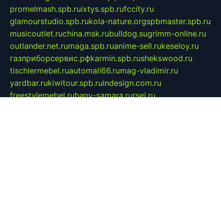
promelmash.spb.ru
ixtys.spb.ru
fccity.ru
glamourstudio.spb.ru
kola-nature.org
spbmaster.spb.ru
musicoutlet.ru
china.msk.ru
bulldog.su
grimm-online.ru
outlander.net.ru
maga.spb.ru
anime-sell.ru
keseloy.ru
газприборсервис.рф
karmin.spb.ru
shekswood.ru
tischlermebel.ru
automall66.ru
mag-vladimir.ru
yardbar.ru
kiwitour.spb.ru
indesign.com.ru
freestylemebel.ru
bany-samara.ru
rsei.ru
naidisvoyput.ru
mgsn-invest.ru
ipkamerasannce.ru
alicante-house.ru
ibelka74.ru
cozyhouse.info
vlkargalev-studio.ru
700mb.ru
figura-ufa.ru
alina-live.ru
belarusiannews.ru
womenknow.ru
dos-vniimk.ru
sega.net.ru
dv.net.ru
phenomenonsofhistory.com
telesputnik.net.ru
wall.pp.ru
pylesosroidmi.ru
gtc-clan.ru
cligs.ru
bibikazap.ru
popova.org.ru
netwhistler.spb.ru
bellvil.ru
bonzon.ru
iss-vladik.ru
defiparis.net.ru
las-gryzas.ru
amku.ru
electednews.spb.ru
feather.org.ru
spar72.ru
tankiigri.ru