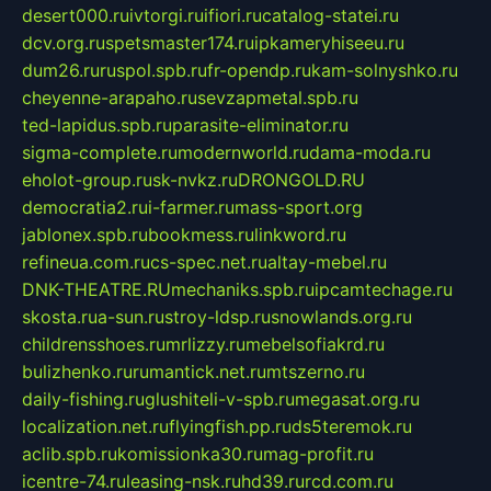
desert000.ru
ivtorgi.ru
ifiori.ru
catalog-statei.ru
dcv.org.ru
spetsmaster174.ru
ipkameryhiseeu.ru
dum26.ru
ruspol.spb.ru
fr-opendp.ru
kam-solnyshko.ru
cheyenne-arapaho.ru
sevzapmetal.spb.ru
ted-lapidus.spb.ru
parasite-eliminator.ru
sigma-complete.ru
modernworld.ru
dama-moda.ru
eholot-group.ru
sk-nvkz.ru
DRONGOLD.RU
democratia2.ru
i-farmer.ru
mass-sport.org
jablonex.spb.ru
bookmess.ru
linkword.ru
refineua.com.ru
cs-spec.net.ru
altay-mebel.ru
DNK-THEATRE.RU
mechaniks.spb.ru
ipcamtechage.ru
skosta.ru
a-sun.ru
stroy-ldsp.ru
snowlands.org.ru
childrensshoes.ru
mrlizzy.ru
mebelsofiakrd.ru
bulizhenko.ru
rumantick.net.ru
mtszerno.ru
daily-fishing.ru
glushiteli-v-spb.ru
megasat.org.ru
localization.net.ru
flyingfish.pp.ru
ds5teremok.ru
aclib.spb.ru
komissionka30.ru
mag-profit.ru
icentre-74.ru
leasing-nsk.ru
hd39.ru
rcd.com.ru